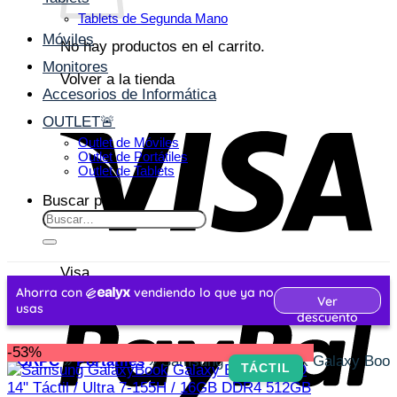
Tablets de Segunda Mano
Móviles
No hay productos en el carrito.
Monitores
Volver a la tienda
Accesorios de Informática
OUTLET🚨
Outlet de Móviles
Outlet de Portátiles
Outlet de Tablets
Buscar por:
Visa
-53%
VORPC
»
Portátiles
»
Samsung GalaxyBook Galaxy Book 
TÁCTIL