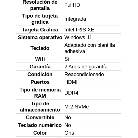
Resolución de
FullHD
pantalla
Tipo de tarjeta
Integrada
gráfica
Tarjeta Gráfica
Intel IRIS XE
Sistema operativo
Windows 11
Adaptado con plantilla
Teclado
adhesiva
Wifi
Si
Garantía
2 Años de garantía
Condición
Reacondicionado
Puertos
HDMI
Tipo de memoria
DDR4
RAM
Tipo de
M.2 NVMe
almacenamiento
Convertible
No
Teclado numérico
No
Color
Gris