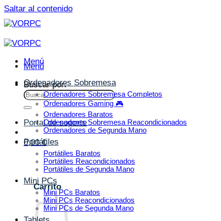
Saltar al contenido
Menú
Menú
Ordenadores Sobremesa
Buscar por:
Ordenadores Sobremesa Completos
Ordenadores Gaming 🎮
Ordenadores Baratos
Portal de soporte
Ordenadores Sobremesa Reacondicionados
Ordenadores de Segunda Mano
Portátiles
0,00
€
Portátiles Baratos
Portátiles Reacondicionados
Portátiles de Segunda Mano
Mini PCs
Carrito
Mini PCs Baratos
Mini PCs Reacondicionados
Mini PCs de Segunda Mano
Tablets