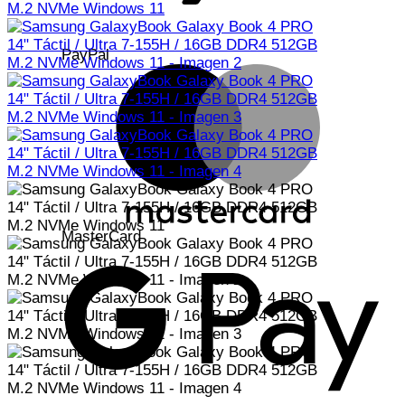
PayPal
MasterCard