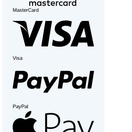
MasterCard
Visa
PayPal