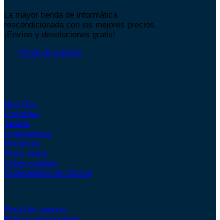
La mayor tienda de informática
reacondicionada con los mejores precios.
¡Envíos y devoluciones gratis!
Portal de soporte
Tienda
Mini PCs
Portátiles
Tablets
Ordenadores
Monitores
Black friday
Cyber monday
Ordenadores de Oficina
Soporte
Portal de soporte
Pide un presupuesto