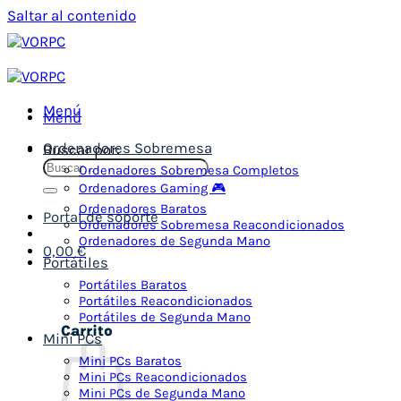
Saltar al contenido
Menú
Menú
Ordenadores Sobremesa
Buscar por:
Ordenadores Sobremesa Completos
Ordenadores Gaming 🎮
Ordenadores Baratos
Portal de soporte
Ordenadores Sobremesa Reacondicionados
Ordenadores de Segunda Mano
0,00
€
Portátiles
Portátiles Baratos
Portátiles Reacondicionados
Portátiles de Segunda Mano
Carrito
Mini PCs
Mini PCs Baratos
Mini PCs Reacondicionados
Mini PCs de Segunda Mano