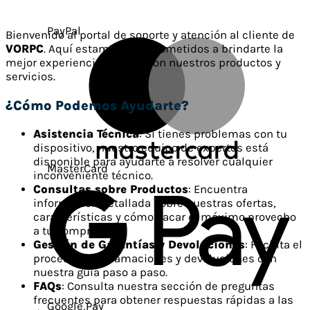
PayPal
Bienvenido al portal de soporte y atención al cliente de
VORPC
. Aquí estamos comprometidos a brindarte la
mejor experiencia posible con nuestros productos y
servicios.
¿Cómo Podemos Ayudarte?
Asistencia Técnica
: Si tienes problemas con tu
dispositivo, nuestro equipo de expertos está
disponible para ayudarte a resolver cualquier
MasterCard
inconveniente técnico.
Consultas sobre Productos
: Encuentra
información detallada sobre nuestras ofertas,
características y cómo sacar el máximo provecho
a tu compra.
Gestión de Garantías y Devoluciones
: Facilita el
proceso de reclamaciones y devoluciones con
nuestra guía paso a paso.
FAQs
: Consulta nuestra sección de preguntas
frecuentes para obtener respuestas rápidas a las
Google Pay