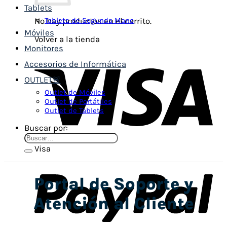
Tablets
Tablets de Segunda Mano
No hay productos en el carrito.
Móviles
Volver a la tienda
Monitores
Accesorios de Informática
OUTLET🚨
Outlet de Móviles
Outlet de Portátiles
Outlet de Tablets
Buscar por:
Visa
Portal de Soporte y
Atención al Cliente