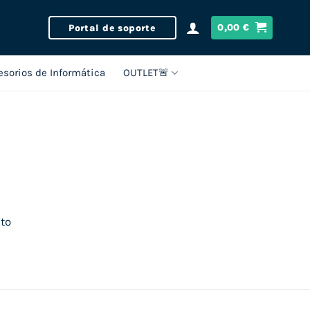
Portal de soporte
0,00
€
esorios de Informática
OUTLET🚨
cto