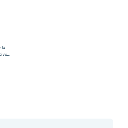
 la
vo...