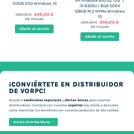
HP ProBook 650 G2 15.6″ /
512GB SSD Windows 10
i5-6300U / 8GB DDR4
128GB M.2 NVMe Windows
El
El
399,00
€
249,00
€
10
precio
precio
IVA incluido
El
El
389,00
€
244,00
€
original
actual
precio
precio
era:
es:
IVA incluido
Añadir al carrito
original
actual
399,00 €.
249,00 €.
era:
es:
Añadir al carrito
389,00 €.
244,00 €
¡CONVIÉRTETE EN DISTRIBUIDOR
DE VORPC!
Accede a
condiciones especiales
y
ofertas únicas
para nuestros
distribuidores. Contacta con nuestros
expertos
hoy mismo y descubre
cómo maximizar tus beneficios con nuestros productos de alta calidad.
Acceso distribuidores