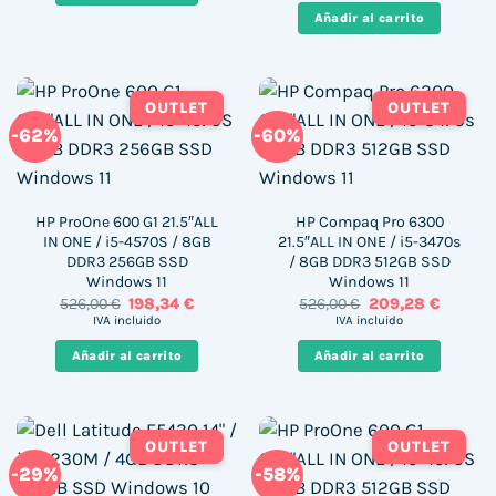
era:
es:
Añadir al carrito
399,00 €.
178,60 €
OUTLET
OUTLET
-62%
-60%
HP ProOne 600 G1 21.5″ALL
HP Compaq Pro 6300
IN ONE / i5-4570S / 8GB
21.5″ALL IN ONE / i5-3470s
DDR3 256GB SSD
/ 8GB DDR3 512GB SSD
Windows 11
Windows 11
El
El
El
El
526,00
€
198,34
€
526,00
€
209,28
€
precio
precio
precio
precio
IVA incluido
IVA incluido
original
actual
original
actual
era:
es:
era:
es:
Añadir al carrito
Añadir al carrito
526,00 €.
198,34 €.
526,00 €.
209,28 
OUTLET
OUTLET
-29%
-58%