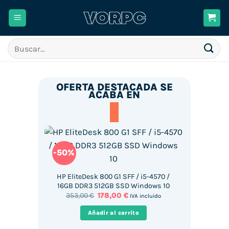
Saltar
al
contenido
Buscar
por:
OFERTA DESTACADA SE
ACABA EN
-50%
HP EliteDesk 800 G1 SFF / i5-4570 /
16GB DDR3 512GB SSD Windows 10
El
El
353,00
€
178,00
€
IVA incluido
precio
precio
original
actual
Añadir al carrito
era:
es:
353,00 €.
178,00 €.