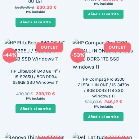
OUTLET
precio
precio
IVA incluido
El
El
1.500,00
€
230,30
€
original
actual
precio
precio
era:
es:
IVA incluido
Añadir al carrito
original
actual
577,00 €.
230,30 €
era:
es:
Añadir al carrito
1.500,00 €.
230,30 €.
OUTLET
OUTLET
-44%
-53%
HP EliteBook 840 G6 14″ /
i5-8265U / 8GB DDR4
HP Compaq Pro 6300
256GB SSD Windows 11
21.5″ALL IN ONE / i5-3470s
/ 8GB DDR3 1TB SSD
El
El
430,00
€
239,70
€
Windows 11
precio
precio
IVA incluido
El
El
526,00
€
246,12
€
original
actual
precio
precio
era:
es:
IVA incluido
Añadir al carrito
original
actual
430,00 €.
239,70 €.
era:
es:
Añadir al carrito
526,00 €.
246,12 €.