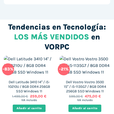
Tendencias en Tecnología:
LOS MÁS VENDIDOS
en
VORPC
-83%
-21%
Dell Latitude 3410 14″ / i5-
Dell Vostro Vostro 3500
10210U / 8GB DDR4 256GB
15″ / i5-1135G7 / 8GB DDR4
SSD Windows 11
256GB SSD Windows 11
El
El
El
El
1.499,00
€
259,00
€
599,00
€
475,00
€
precio
precio
precio
precio
IVA incluido
IVA incluido
original
actual
original
actual
era:
es:
era:
es:
Añadir al carrito
Añadir al carrito
1.499,00 €.
259,00 €.
599,00 €.
475,00 €