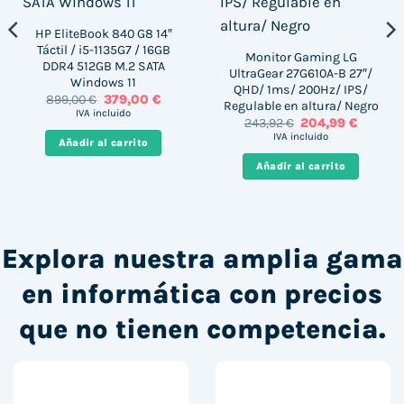
HP EliteBook 840 G8 14″
Táctil / i5-1135G7 / 16GB
Monitor Gaming LG
DDR4 512GB M.2 SATA
UltraGear 27G610A-B 27″/
Windows 11
QHD/ 1ms/ 200Hz/ IPS/
El
El
899,00
€
379,00
€
Regulable en altura/ Negro
precio
precio
IVA incluido
El
El
243,92
€
204,99
€
original
actual
precio
precio
era:
es:
IVA incluido
Añadir al carrito
original
actual
 €.
899,00 €.
379,00 €.
era:
es:
Añadir al carrito
243,92 €.
204,99 €
Explora nuestra amplia gama
en informática con precios
que no tienen competencia.