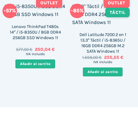
OUTLET
OUTLET
-57%
-85%
TÁCTIL
Lenovo ThinkPad T480s
14″ / i5-8350U / 8GB DDR4
Dell Latitude 7200 2 en 1
256GB SSD Windows 11
13.3″ Táctil / i5-8365U /
16GB DDR4 256GB M.2
El
El
577,00
€
250,04
€
SATA Windows 11
precio
precio
IVA incluido
El
El
1.659,00
€
255,55
€
original
actual
precio
precio
era:
es:
IVA incluido
Añadir al carrito
original
actual
577,00 €.
250,04 €.
era:
es:
Añadir al carrito
1.659,00 €.
255,55 