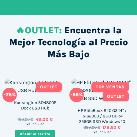
🔥OUTLET:
Encuentra la
Mejor Tecnología al Precio
Más Bajo
OUTLET
TOP VENTAS
-75%
-55%
OUTLET
Kensington SD4800P
Dock USB Hub
HP EliteBook 840 G3 14″ /
i5-6200U / 8GB DDR4
El
El
199,00
€
49,00
€
256GB SSD Windows 10
precio
precio
IVA incluido
El
El
399,00
€
178,60
€
original
actual
precio
precio
era:
es:
IVA incluido
Añadir al carrito
original
actual
199,00 €.
49,00 €.