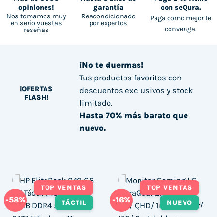
opiniones!
garantía
con seQura.
Nos tomamos muy
Reacondicionado
Paga como mejor te
en serio vuestas
por expertos
convenga.
reseñas
¡No te duermas!
Tus productos favoritos con
¡OFERTAS
descuentos exclusivos y stock
FLASH!
limitado.
Hasta 70% más barato que
nuevo.
TOP VENTAS
TOP VENTAS
-58%
-16%
TÁCTIL
NUEVO