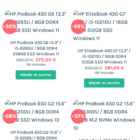
-30%
-55%
HP ProBook 430 G6 13.3″ /
i5-8265U / 8GB DDR4
HP EliteBook 430 G7 13.3″ /
256GB SSD Windows 11
i5-10210U / 16GB DDR4
El
El
386,00
€
270,00
€
512GB SSD Windows 11
precio
precio
IVA incluido
El
El
839,00
€
381,00
€
original
actual
precio
precio
era:
es:
IVA incluido
Añadir al carrito
original
actual
386,00 €.
270,00 €.
era:
es:
Añadir al carrito
839,00 €.
381,00 €
-38%
-37%
HP ProBook 650 G2 15.6″ /
i5-6200U / 8GB DDR4