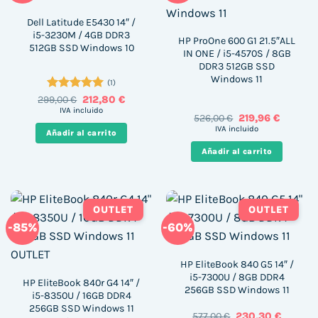
Dell Latitude E5430 14″ /
i5-3230M / 4GB DDR3
HP ProOne 600 G1 21.5″ALL
512GB SSD Windows 10
IN ONE / i5-4570S / 8GB
DDR3 512GB SSD
Windows 11
(1)
Valorado
El
El
299,00
€
212,80
€
precio
precio
con
5
de 5
IVA incluido
El
El
526,00
€
219,96
€
original
actual
precio
precio
era:
es:
IVA incluido
Añadir al carrito
original
actual
299,00 €.
212,80 €.
era:
es:
Añadir al carrito
526,00 €.
219,96 €.
OUTLET
OUTLET
-85%
-60%
HP EliteBook 840 G5 14″ /
i5-7300U / 8GB DDR4
HP EliteBook 840r G4 14″ /
256GB SSD Windows 11
i5-8350U / 16GB DDR4
256GB SSD Windows 11
El
El
577,00
€
230,30
€