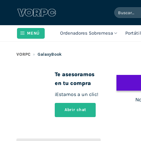
Saltar
Buscar
al
por:
contenido
Ordenadores Sobremesa
Portáti
MENÚ
VORPC
»
GalaxyBook
Te asesoramos
en tu compra
¡Estamos a un clic!
No
Abrir chat