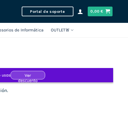
Portal de soporte
0,00
€
esorios de Informática
OUTLET🚨
ión.