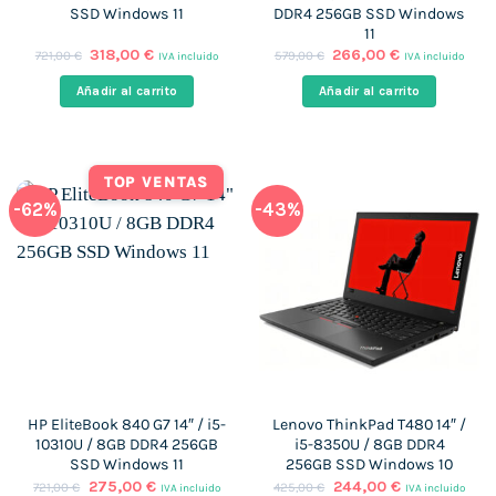
SSD Windows 11
DDR4 256GB SSD Windows
11
El
El
El
El
318,00
€
266,00
€
721,00
€
579,00
€
IVA incluido
IVA incluido
precio
precio
precio
precio
original
actual
original
actual
Añadir al carrito
Añadir al carrito
era:
es:
era:
es:
721,00 €.
318,00 €.
579,00 €.
266,00 €.
TOP VENTAS
-62%
-43%
HP EliteBook 840 G7 14″ / i5-
Lenovo ThinkPad T480 14″ /
10310U / 8GB DDR4 256GB
i5-8350U / 8GB DDR4
SSD Windows 11
256GB SSD Windows 10
El
El
El
El
275,00
€
244,00
€
721,00
€
425,00
€
IVA incluido
IVA incluido