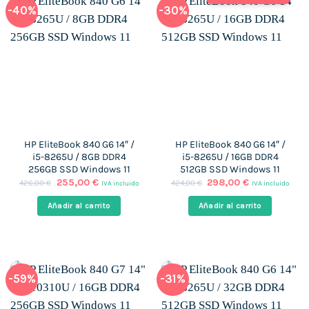
-40%
-30%
HP EliteBook 840 G6 14″ /
HP EliteBook 840 G6 14″ /
i5-8265U / 8GB DDR4
i5-8265U / 16GB DDR4
256GB SSD Windows 11
512GB SSD Windows 11
El
El
El
El
255,00
€
298,00
€
426,00
€
424,00
€
IVA incluido
IVA incluido
precio
precio
precio
precio
original
actual
original
actual
Añadir al carrito
Añadir al carrito
era:
es:
era:
es:
426,00 €.
255,00 €.
424,00 €.
298,00 €.
-59%
-31%