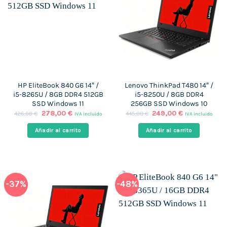
HP EliteBook 840 G6 14″ /
Lenovo ThinkPad T480 14″ /
i5-8265U / 8GB DDR4 512GB
i5-8250U / 8GB DDR4
SSD Windows 11
256GB SSD Windows 10
El
El
El
El
278,00
€
249,00
€
426,00
€
445,00
€
IVA incluido
IVA incluido
precio
precio
precio
precio
original
actual
original
actual
Añadir al carrito
Añadir al carrito
era:
es:
era:
es:
426,00 €.
278,00 €.
445,00 €.
249,00 €.
-37%
-48%