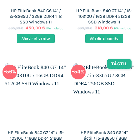
HP EliteBook 840 G6 14″ /
HP EliteBook 840 G7 14″ / i5-
i5-8265U / 32GB DDR4 1TB
10210U / 16GB DDR4 512GB
SSD Windows 11
SSD Windows 11
El
El
El
El
459,00
€
318,00
€
695,00
€
899,00
€
IVA incluido
IVA incluido
precio
precio
precio
precio
original
actual
original
actual
Añadir al carrito
Añadir al carrito
era:
es:
era:
es:
695,00 €.
459,00 €.
899,00 €.
318,00 €.
TÁCTIL
-56%
-54%
HP EliteBook 840 G7 14″ / i5-
HP EliteBook 840 G6 14″
10310U / 16GB DDR4 512GB
Táctil / i5-8365U / 8GB