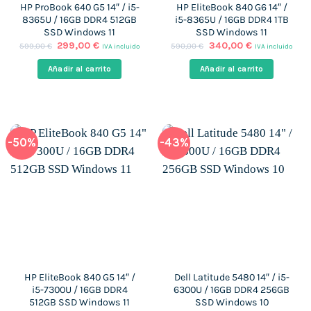
HP ProBook 640 G5 14″ / i5-
HP EliteBook 840 G6 14″ /
8365U / 16GB DDR4 512GB
i5-8365U / 16GB DDR4 1TB
SSD Windows 11
SSD Windows 11
El
El
El
El
299,00
€
340,00
€
599,00
€
590,00
€
IVA incluido
IVA incluido
precio
precio
precio
precio
original
actual
original
actual
Añadir al carrito
Añadir al carrito
era:
es:
era:
es:
599,00 €.
299,00 €.
590,00 €.
340,00 €.
-50%
-43%
HP EliteBook 840 G5 14″ /
Dell Latitude 5480 14″ / i5-
i5-7300U / 16GB DDR4
6300U / 16GB DDR4 256GB
512GB SSD Windows 11
SSD Windows 10