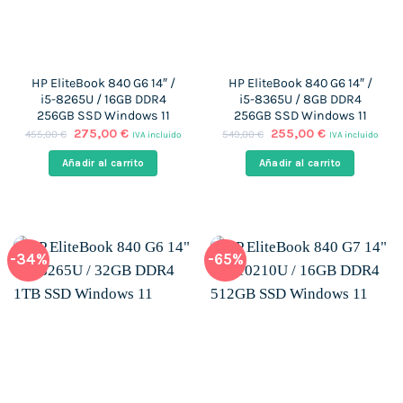
HP EliteBook 840 G6 14″ /
HP EliteBook 840 G6 14″ /
i5-8265U / 16GB DDR4
i5-8365U / 8GB DDR4
256GB SSD Windows 11
256GB SSD Windows 11
El
El
El
El
275,00
€
255,00
€
455,00
€
549,00
€
IVA incluido
IVA incluido
precio
precio
precio
precio
original
actual
original
actual
Añadir al carrito
Añadir al carrito
era:
es:
era:
es:
455,00 €.
275,00 €.
549,00 €.
255,00 €.
-34%
-65%