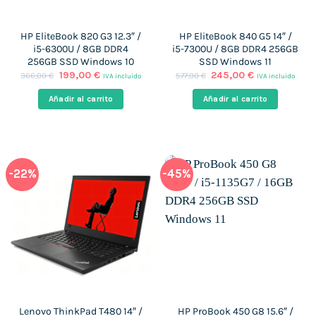
HP EliteBook 820 G3 12.3″ /
HP EliteBook 840 G5 14″ /
i5-6300U / 8GB DDR4
i5-7300U / 8GB DDR4 256GB
256GB SSD Windows 10
SSD Windows 11
El
El
El
El
199,00
€
245,00
€
366,00
€
577,00
€
IVA incluido
IVA incluido
precio
precio
precio
precio
original
actual
original
actual
Añadir al carrito
Añadir al carrito
era:
es:
era:
es:
366,00 €.
199,00 €.
577,00 €.
245,00 €.
-22%
-45%
Lenovo ThinkPad T480 14″ /
HP ProBook 450 G8 15.6″ /