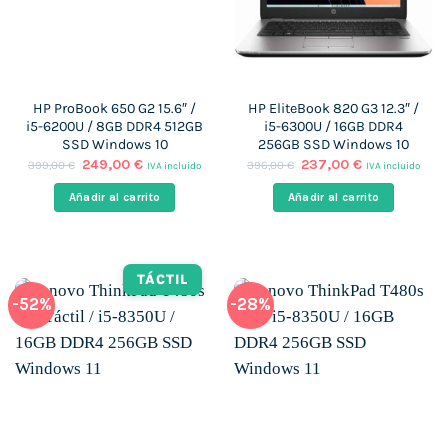
HP ProBook 650 G2 15.6″ /
HP EliteBook 820 G3 12.3″ /
i5-6200U / 8GB DDR4 512GB
i5-6300U / 16GB DDR4
SSD Windows 10
256GB SSD Windows 10
El
El
El
El
249,00
€
237,00
€
399,00
€
396,00
€
IVA incluido
IVA incluido
precio
precio
precio
precio
original
actual
original
actual
Añadir al carrito
Añadir al carrito
era:
es:
era:
es:
399,00 €.
249,00 €.
396,00 €.
237,00 €.
TÁCTIL
-52%
-28%