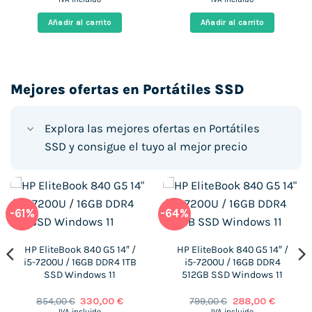
original
actual
original
actual
era:
es:
era:
es:
Añadir al carrito
Añadir al carrito
€.
426,00 €.
255,00 €.
424,00 €.
298,00 €
Mejores ofertas en Portátiles SSD
Explora las mejores ofertas en Portátiles
SSD y consigue el tuyo al mejor precio
-61%
-64%
HP EliteBook 840 G5 14″ /
HP EliteBook 840 G5 14″ /
i5-7200U / 16GB DDR4 1TB
i5-7200U / 16GB DDR4
SSD Windows 11
512GB SSD Windows 11
El
El
El
El
854,00
€
330,00
€
799,00
€
288,00
€
precio
precio
precio
precio
IVA incluido
IVA incluido