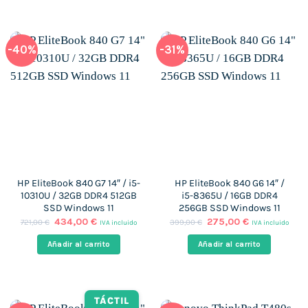
-40%
-31%
HP EliteBook 840 G7 14″ / i5-
HP EliteBook 840 G6 14″ /
10310U / 32GB DDR4 512GB
i5-8365U / 16GB DDR4
SSD Windows 11
256GB SSD Windows 11
El
El
El
El
434,00
€
275,00
€
721,00
€
399,00
€
IVA incluido
IVA incluido
precio
precio
precio
precio
original
actual
original
actual
Añadir al carrito
Añadir al carrito
era:
es:
era:
es:
721,00 €.
434,00 €.
399,00 €.
275,00 €.
TÁCTIL