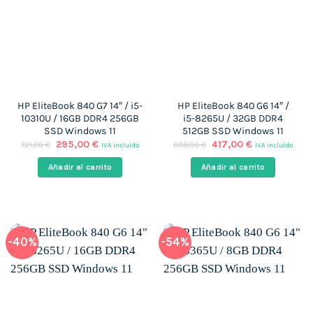
HP EliteBook 840 G7 14″ / i5-
HP EliteBook 840 G6 14″ /
10310U / 16GB DDR4 256GB
i5-8265U / 32GB DDR4
SSD Windows 11
512GB SSD Windows 11
El
El
El
El
295,00
€
417,00
€
721,00
€
608,00
€
IVA incluido
IVA incluido
precio
precio
precio
precio
original
actual
original
actual
Añadir al carrito
Añadir al carrito
era:
es:
era:
es:
721,00 €.
295,00 €.
608,00 €.
417,00 €.
-40%
-54%