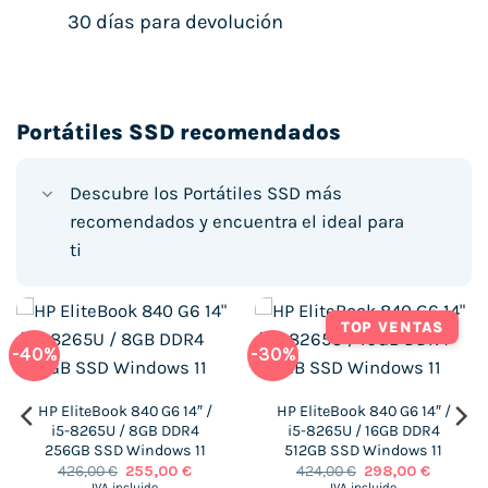
30 días para devolución
Portátiles SSD recomendados
Descubre los Portátiles SSD más
recomendados y encuentra el ideal para
ti
TOP VENTAS
-40%
-30%
HP EliteBook 840 G6 14″ /
HP EliteBook 840 G6 14″ /
i5-8265U / 8GB DDR4
i5-8265U / 16GB DDR4
256GB SSD Windows 11
512GB SSD Windows 11
El
El
El
El
426,00
€
255,00
€
424,00
€
298,00
€
precio
precio
precio
precio
IVA incluido
IVA incluido