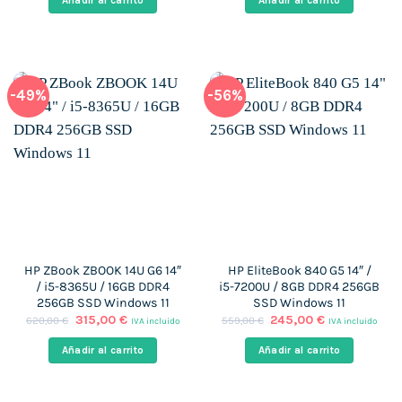
Añadir al carrito
Añadir al carrito
era:
es:
era:
es:
599,00 €.
351,00 €.
599,00 €.
377,00 €.
-49%
-56%
HP ZBook ZBOOK 14U G6 14″
HP EliteBook 840 G5 14″ /
/ i5-8365U / 16GB DDR4
i5-7200U / 8GB DDR4 256GB
256GB SSD Windows 11
SSD Windows 11
El
El
El
El
315,00
€
245,00
€
620,00
€
559,00
€
IVA incluido
IVA incluido
precio
precio
precio
precio
original
actual
original
actual
Añadir al carrito
Añadir al carrito
era:
es:
era:
es:
620,00 €.
315,00 €.
559,00 €.
245,00 €.