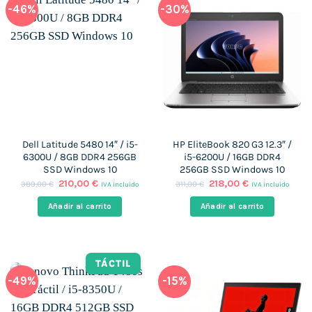
-46%
-30%
Dell Latitude 5480 14″ / i5-
HP EliteBook 820 G3 12.3″ /
6300U / 8GB DDR4 256GB
i5-6200U / 16GB DDR4
SSD Windows 10
256GB SSD Windows 10
El
El
El
El
210,00
€
218,00
€
389,00
€
311,00
€
IVA incluido
IVA incluido
precio
precio
precio
precio
original
actual
original
actual
Añadir al carrito
Añadir al carrito
era:
es:
era:
es:
389,00 €.
210,00 €.
311,00 €.
218,00 €.
TÁCTIL
-49%
-15%