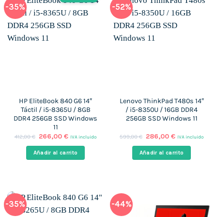
-35%
-52%
HP EliteBook 840 G6 14″
Lenovo ThinkPad T480s 14″
Táctil / i5-8365U / 8GB
/ i5-8350U / 16GB DDR4
DDR4 256GB SSD Windows
256GB SSD Windows 11
11
El
El
El
El
266,00
€
286,00
€
412,00
€
599,00
€
IVA incluido
IVA incluido
precio
precio
precio
precio
original
actual
original
actual
Añadir al carrito
Añadir al carrito
era:
es:
era:
es:
412,00 €.
266,00 €.
599,00 €.
286,00 €.
-35%
-44%