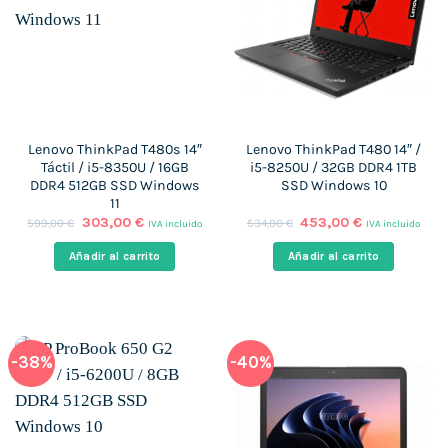
Lenovo ThinkPad T480s 14″
Lenovo ThinkPad T480 14″ /
Táctil / i5-8350U / 16GB
i5-8250U / 32GB DDR4 1TB
DDR4 512GB SSD Windows
SSD Windows 10
11
El
El
El
El
303,00
€
453,00
€
599,00
€
534,00
€
IVA incluido
IVA incluido
precio
precio
precio
precio
original
actual
original
actual
Añadir al carrito
Añadir al carrito
era:
es:
era:
es:
599,00 €.
303,00 €.
534,00 €.
453,00 €.
-38%
-40%