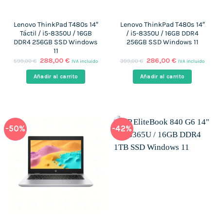
Lenovo ThinkPad T480s 14″
Lenovo ThinkPad T480s 14″
Táctil / i5-8350U / 16GB
/ i5-8350U / 16GB DDR4
DDR4 256GB SSD Windows
256GB SSD Windows 11
11
El
El
El
El
288,00
€
286,00
€
599,00
€
399,00
€
IVA incluido
IVA incluido
precio
precio
precio
precio
original
actual
original
actual
Añadir al carrito
Añadir al carrito
era:
es:
era:
es:
599,00 €.
288,00 €.
399,00 €.
286,00 €.
-50%
-42%