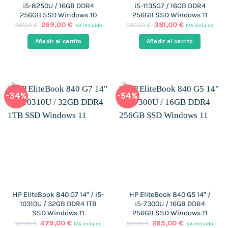
i5-8250U / 16GB DDR4
i5-1135G7 / 16GB DDR4
256GB SSD Windows 10
256GB SSD Windows 11
El
El
El
El
269,00
€
381,00
€
347,00
€
689,00
€
IVA incluido
IVA incluido
precio
precio
precio
precio
original
actual
original
actual
Añadir al carrito
Añadir al carrito
era:
es:
era:
es:
347,00 €.
269,00 €.
689,00 €.
381,00 €.
-34%
-54%
HP EliteBook 840 G7 14″ / i5-
HP EliteBook 840 G5 14″ /
10310U / 32GB DDR4 1TB
i5-7300U / 16GB DDR4
SSD Windows 11
256GB SSD Windows 11
El
El
El
El
479,00
€
265,00
€
721,00
€
577,00
€
IVA incluido
IVA incluido