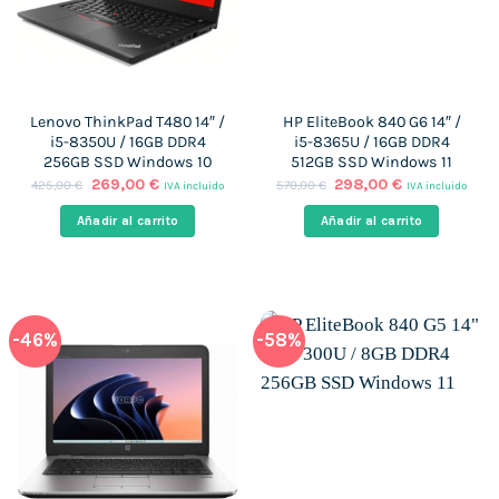
Lenovo ThinkPad T480 14″ /
HP EliteBook 840 G6 14″ /
i5-8350U / 16GB DDR4
i5-8365U / 16GB DDR4
256GB SSD Windows 10
512GB SSD Windows 11
El
El
El
El
269,00
€
298,00
€
425,00
€
570,00
€
IVA incluido
IVA incluido
precio
precio
precio
precio
original
actual
original
actual
Añadir al carrito
Añadir al carrito
era:
es:
era:
es:
425,00 €.
269,00 €.
570,00 €.
298,00 €.
-46%
-58%