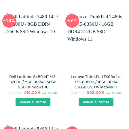
-46%
-51%
Dell Latitude 5480 14″ / i5-
Lenovo ThinkPad T480s 14″
6200U / 8GB DDR4 256GB
/ i5-8350U / 16GB DDR4
SSD Windows 10
512GB SSD Windows 11
El
El
El
El
210,00
€
303,00
€
389,00
€
620,00
€
IVA incluido
IVA incluido
precio
precio
precio
precio
original
actual
original
actual
Añadir al carrito
Añadir al carrito
era:
es:
era:
es:
389,00 €.
210,00 €.
620,00 €.
303,00 €.