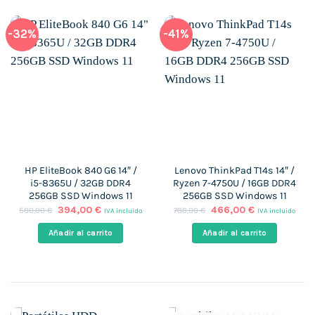
-32%
-41%
HP EliteBook 840 G6 14″ /
Lenovo ThinkPad T14s 14″ /
i5-8365U / 32GB DDR4
Ryzen 7-4750U / 16GB DDR4
256GB SSD Windows 11
256GB SSD Windows 11
El
El
El
El
394,00
€
466,00
€
580,00
€
788,00
€
IVA incluido
IVA incluido
precio
precio
precio
precio
original
actual
original
actual
Añadir al carrito
Añadir al carrito
era:
es:
era:
es:
580,00 €.
394,00 €.
788,00 €.
466,00 €.