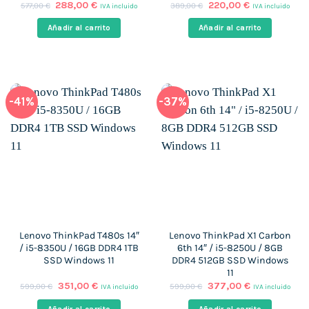
El
El
El
El
288,00
€
220,00
€
577,00
€
389,00
€
IVA incluido
IVA incluido
precio
precio
precio
precio
original
actual
original
actual
Añadir al carrito
Añadir al carrito
era:
es:
era:
es:
577,00 €.
288,00 €.
389,00 €.
220,00 €.
-41%
-37%
Lenovo ThinkPad T480s 14″
Lenovo ThinkPad X1 Carbon
/ i5-8350U / 16GB DDR4 1TB
6th 14″ / i5-8250U / 8GB
SSD Windows 11
DDR4 512GB SSD Windows
11
El
El
El
El
351,00
€
377,00
€
599,00
€
599,00
€
IVA incluido
IVA incluido
precio
precio
precio
precio
original
actual
original
actual