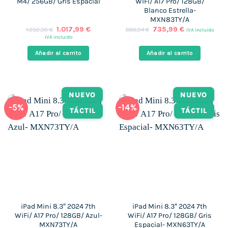
M4/ 256GB/ Gris Espacial
WiFi/ A17 Pro/ 128GB/
Blanco Estrella-
MXN83TY/A
El
El
El
El
1.017,99
€
735,99
€
1.032,36
€
880,54
€
IVA incluido
precio
precio
precio
precio
IVA incluido
original
actual
original
actual
era:
es:
era:
es:
Añadir al carrito
Añadir al carrito
1.032,36 €.
1.017,99 €.
880,54 €.
735,99 €.
NUEVO
NUEVO
-5%
-14%
TÁCTIL
TÁCTIL
iPad Mini 8.3″ 2024 7th
iPad Mini 8.3″ 2024 7th
WiFi/ A17 Pro/ 128GB/ Azul-
WiFi/ A17 Pro/ 128GB/ Gris
MXN73TY/A
Espacial- MXN63TY/A