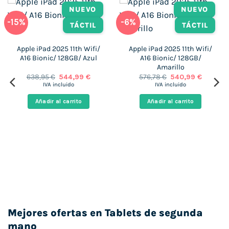
NUEVO
NUEVO
-15%
-6%
TÁCTIL
TÁCTIL
Apple iPad 2025 11th Wifi/
Apple iPad 2025 11th Wifi/
A16 Bionic/ 128GB/ Azul
A16 Bionic/ 128GB/
Amarillo
o
El
El
El
El
638,95
€
544,99
€
576,78
€
540,99
€
l
precio
precio
precio
precio
IVA incluido
IVA incluido
original
actual
original
actual
,99 €.
era:
es:
era:
es:
Añadir al carrito
Añadir al carrito
638,95 €.
544,99 €.
576,78 €.
540,99 €
Mejores ofertas en Tablets de segunda
mano