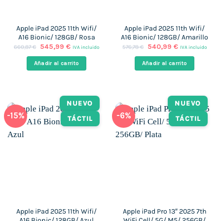
Apple iPad 2025 11th Wifi/
Apple iPad 2025 11th Wifi/
A16 Bionic/ 128GB/ Rosa
A16 Bionic/ 128GB/ Amarillo
El
El
El
El
545,99
€
540,99
€
660,87
€
576,78
€
IVA incluido
IVA incluido
precio
precio
precio
precio
original
actual
original
actual
Añadir al carrito
Añadir al carrito
era:
es:
era:
es:
660,87 €.
545,99 €.
576,78 €.
540,99 €.
NUEVO
NUEVO
-15%
-6%
TÁCTIL
TÁCTIL
Apple iPad 2025 11th Wifi/
Apple iPad Pro 13″ 2025 7th
A16 Bionic/ 128GB/ Azul
WiFi Cell/ 5G/ M5/ 256GB/