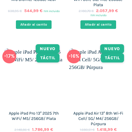
Plata
El
El
El
El
544,99
€
2.057,99
€
638,95
€
2.180,70
€
IVA incluido
precio
precio
precio
precio
IVA incluido
original
actual
original
actual
era:
es:
era:
es:
Añadir al carrito
Añadir al carrito
638,95 €.
544,99 €.
2.180,70 €.
2.057,
NUEVO
NUEVO
-17%
-16%
TÁCTIL
TÁCTIL
Apple iPad Pro 13″ 2025 7th
Apple iPad Air 13″ 8th Wi-Fi
WiFi/ M5/ 256GB/ Plata
Cell/ 5G/ M4/ 256GB/
Púrpura
El
El
El
El
1.786,99
€
1.418,99
€
2.148,86
€
1.680,51
€