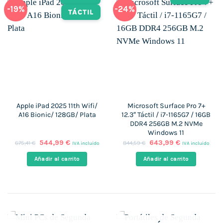
-19%
-24%
TÁCTIL
Apple iPad 2025 11th Wifi/
Microsoft Surface Pro 7+
A16 Bionic/ 128GB/ Plata
12.3″ Táctil / i7-1165G7 / 16GB
DDR4 256GB M.2 NVMe
Windows 11
El
El
El
El
544,99
€
643,99
€
675,41
€
844,59
€
IVA incluido
IVA incluido
precio
precio
precio
precio
original
actual
original
actual
Añadir al carrito
Añadir al carrito
era:
es:
era:
es:
675,41 €.
544,99 €.
844,59 €.
643,99 €.