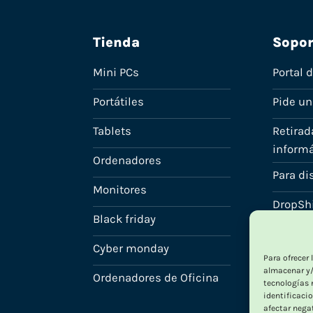
Tienda
Sopor
Mini PCs
Portal 
Portátiles
Pide u
Tablets
Retirad
informá
Ordenadores
Para di
Monitores
DropSh
Black friday
Plan R
Cyber monday
Para ofrecer
Tu cuen
almacenar y/
Ordenadores de Oficina
tecnologías 
identificacio
afectar nega