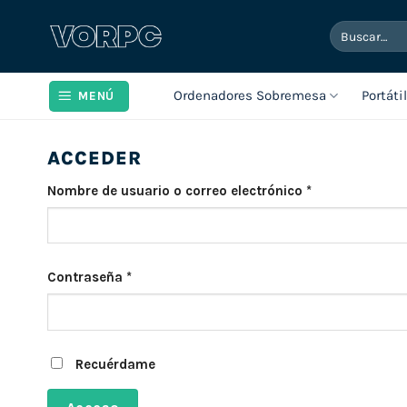
Saltar
Buscar
al
por:
contenido
Ordenadores Sobremesa
Portáti
MENÚ
ACCEDER
Obligatorio
Nombre de usuario o correo electrónico
*
Obligatorio
Contraseña
*
Recuérdame