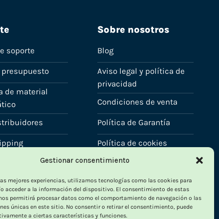
te
Sobre nosotros
de soporte
Blog
n presupuesto
Aviso legal y política de
privacidad
a de material
Condiciones de venta
tico
stribuidores
Política de Garantía
ipping
Política de cookies
Gestionar consentimiento
enove
Contacto
 las mejores experiencias, utilizamos tecnologías como las cookies para
ta
o acceder a la información del dispositivo. El consentimiento de estas
nos permitirá procesar datos como el comportamiento de navegación o las
nes únicas en este sitio. No consentir o retirar el consentimiento, puede
tivamente a ciertas características y funciones.