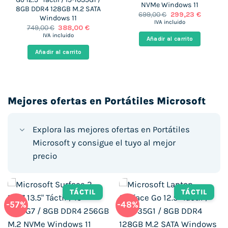
NVMe Windows 11
8GB DDR4 128GB M.2 SATA
El
El
699,00
€
299,23
€
Windows 11
precio
precio
IVA incluido
El
El
749,00
€
388,00
€
original
actual
precio
precio
era:
es:
IVA incluido
Añadir al carrito
original
actual
699,00 €.
299,23 €
era:
es:
Añadir al carrito
749,00 €.
388,00 €.
Mejores ofertas en Portátiles Microsoft
Explora las mejores ofertas en Portátiles
Microsoft y consigue el tuyo al mejor
precio
TÁCTIL
TÁCTIL
-57%
-48%