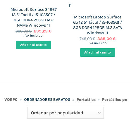
Microsoft Surface 3 1867
13.5″ Táctil / i5-1035G7 /
Microsoft Laptop Surface
8GB DDR4 256GB M.2
Go 12.5″ Táctil / i5-1035G1 /
NVMe Windows 11
8GB DDR4 128GB M.2 SATA
El
El
699,00
€
299,23
€
Windows 11
precio
precio
IVA incluido
El
El
749,00
€
388,00
€
original
actual
precio
precio
era:
es:
IVA incluido
Añadir al carrito
original
actual
699,00 €.
299,23 €.
era:
es:
Añadir al carrito
749,00 €.
388,00 €
VORPC
»
ORDENADORES BARATOS
»
Portátiles
»
Portátiles por