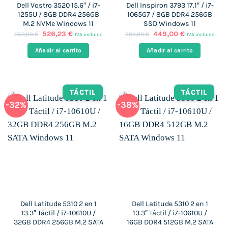
Dell Vostro 3520 15.6″ / i7-
Dell Inspiron 3793 17.1″ / i7-
1255U / 8GB DDR4 256GB
1065G7 / 8GB DDR4 256GB
M.2 NVMe Windows 11
SSD Windows 11
El
El
El
El
526,23
€
449,00
€
850,00
€
999,00
€
IVA incluido
IVA incluido
precio
precio
precio
precio
original
actual
original
actual
Añadir al carrito
Añadir al carrito
era:
es:
era:
es:
850,00 €.
526,23 €.
999,00 €.
449,00 €.
TÁCTIL
TÁCTIL
-32%
-38%
Dell Latitude 5310 2 en 1
Dell Latitude 5310 2 en 1
13.3″ Táctil / i7-10610U /
13.3″ Táctil / i7-10610U /
32GB DDR4 256GB M.2 SATA
16GB DDR4 512GB M.2 SATA