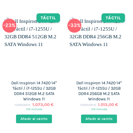
677,00 €.
469,00 €.
788,00 €.
531,00 €.
TÁCTIL
TÁCTIL
-23%
-33%
Dell Inspiron 14 7420 14″
Dell Inspiron 14 7420 14″
Táctil / i7-1255U / 32GB
Táctil / i7-1255U / 32GB
DDR4 512GB M.2 SATA
DDR4 256GB M.2 SATA
Windows 11
Windows 11
El
El
El
El
1.073,00
€
1.013,00
€
1.399,00
€
1.505,00
€
precio
precio
precio
precio
IVA incluido
IVA incluido
original
actual
original
actual
era:
es:
era:
es:
Añadir al carrito
Añadir al carrito
1.399,00 €.
1.073,00 €.
1.505,00 €.
1.013,00