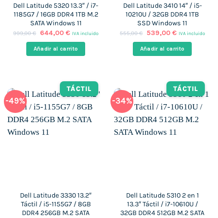
Dell Latitude 5320 13.3″ / i7-
Dell Latitude 3410 14″ / i5-
1185G7 / 16GB DDR4 1TB M.2
10210U / 32GB DDR4 1TB
SATA Windows 11
SSD Windows 11
El
El
El
El
644,00
€
539,00
€
999,00
€
555,00
€
IVA incluido
IVA incluido
precio
precio
precio
precio
original
actual
original
actual
Añadir al carrito
Añadir al carrito
era:
es:
era:
es:
999,00 €.
644,00 €.
555,00 €.
539,00 €.
TÁCTIL
TÁCTIL
-49%
-34%
Dell Latitude 3330 13.2″
Dell Latitude 5310 2 en 1
Táctil / i5-1155G7 / 8GB
13.3″ Táctil / i7-10610U /
DDR4 256GB M.2 SATA
32GB DDR4 512GB M.2 SATA