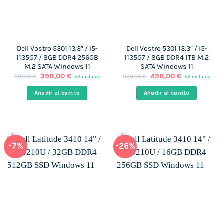
Dell Vostro 5301 13.3″ / i5-
Dell Vostro 5301 13.3″ / i5-
1135G7 / 8GB DDR4 256GB
1135G7 / 8GB DDR4 1TB M.2
M.2 SATA Windows 11
SATA Windows 11
El
El
El
El
398,00
€
498,00
€
798,00
€
830,00
€
IVA incluido
IVA incluido
precio
precio
precio
precio
original
actual
original
actual
Añadir al carrito
Añadir al carrito
era:
es:
era:
es:
798,00 €.
398,00 €.
830,00 €.
498,00 €.
-7%
-26%