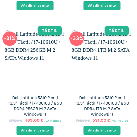
original
actual
original
actual
Añadir al carrito
Añadir al carrito
era:
es:
era:
es:
899,00 €.
551,00 €.
712,00 €.
490,00 €.
TÁCTIL
TÁCTIL
-31%
-33%
Dell Latitude 5310 2 en 1
Dell Latitude 5310 2 en 1
13.3″ Táctil / i7-10610U / 8GB
13.3″ Táctil / i7-10610U / 8GB
DDR4 256GB M.2 SATA
DDR4 1TB M.2 SATA
Windows 11
Windows 11
El
El
El
El
469,00
€
531,00
€
677,00
€
788,00
€
IVA incluido
IVA incluido
precio
precio
precio
precio
original
actual
original
actual
Añadir al carrito
Añadir al carrito
era:
es:
era:
es: