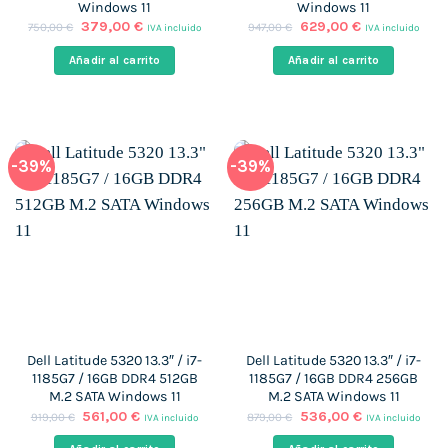
Windows 11
Windows 11
El
El
El
El
379,00
€
629,00
€
750,00
€
947,00
€
IVA incluido
IVA incluido
precio
precio
precio
precio
original
actual
original
actual
Añadir al carrito
Añadir al carrito
era:
es:
era:
es:
750,00 €.
379,00 €.
947,00 €.
629,00 €.
-39%
-39%
Dell Latitude 5320 13.3″ / i7-
Dell Latitude 5320 13.3″ / i7-
1185G7 / 16GB DDR4 512GB
1185G7 / 16GB DDR4 256GB
M.2 SATA Windows 11
M.2 SATA Windows 11
El
El
El
El
561,00
€
536,00
€
919,00
€
879,00
€
IVA incluido
IVA incluido
precio
precio
precio
precio
original
actual
original
actual