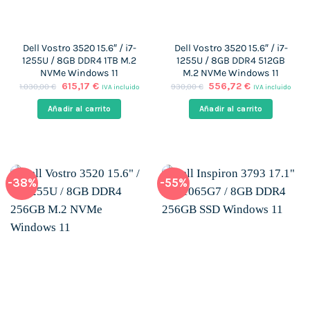
Dell Vostro 3520 15.6″ / i7-
Dell Vostro 3520 15.6″ / i7-
1255U / 8GB DDR4 1TB M.2
1255U / 8GB DDR4 512GB
NVMe Windows 11
M.2 NVMe Windows 11
El
El
El
El
615,17
€
556,72
€
1.030,00
€
930,00
€
IVA incluido
IVA incluido
precio
precio
precio
precio
original
actual
original
actual
Añadir al carrito
Añadir al carrito
era:
es:
era:
es:
1.030,00 €.
615,17 €.
930,00 €.
556,72 €.
-38%
-55%