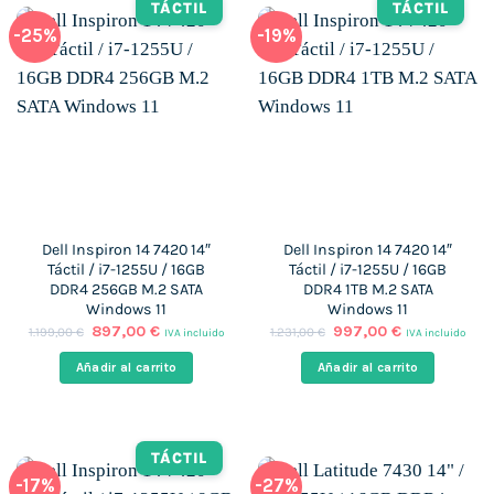
TÁCTIL
TÁCTIL
-25%
-19%
Dell Inspiron 14 7420 14″
Dell Inspiron 14 7420 14″
Táctil / i7-1255U / 16GB
Táctil / i7-1255U / 16GB
DDR4 256GB M.2 SATA
DDR4 1TB M.2 SATA
Windows 11
Windows 11
El
El
El
El
897,00
€
997,00
€
1.199,00
€
1.231,00
€
IVA incluido
IVA incluido
precio
precio
precio
precio
original
actual
original
actual
Añadir al carrito
Añadir al carrito
era:
es:
era:
es:
1.199,00 €.
897,00 €.
1.231,00 €.
997,00 €.
TÁCTIL
-17%
-27%