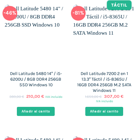
TÁCTIL
-46%
-81%
Dell Latitude 5480 14″ / i5-
Dell Latitude 7200 2 en 1
6200U / 8GB DDR4 256GB
13.3″ Táctil / i5-8365U /
SSD Windows 10
16GB DDR4 256GB M.2 SATA
Windows 11
El
El
El
El
210,00
€
307,00
€
389,00
€
1.659,00
€
IVA incluido
precio
precio
precio
precio
IVA incluido
original
actual
original
actual
era:
es:
era:
es:
Añadir al carrito
Añadir al carrito
389,00 €.
210,00 €.
1.659,00 €.
307,00 