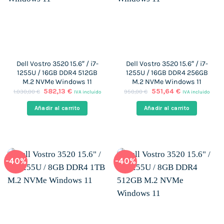
Dell Vostro 3520 15.6″ / i7-
Dell Vostro 3520 15.6″ / i7-
1255U / 16GB DDR4 512GB
1255U / 16GB DDR4 256GB
M.2 NVMe Windows 11
M.2 NVMe Windows 11
El
El
El
El
582,13
€
551,64
€
1.030,00
€
950,00
€
IVA incluido
IVA incluido
precio
precio
precio
precio
original
actual
original
actual
Añadir al carrito
Añadir al carrito
era:
es:
era:
es:
1.030,00 €.
582,13 €.
950,00 €.
551,64 €.
-40%
-40%