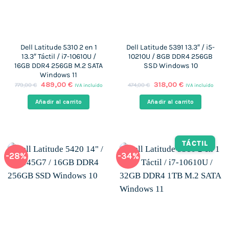
Dell Latitude 5310 2 en 1
Dell Latitude 5391 13.3″ / i5-
13.3″ Táctil / i7-10610U /
10210U / 8GB DDR4 256GB
16GB DDR4 256GB M.2 SATA
SSD Windows 10
Windows 11
El
El
El
El
489,00
€
318,00
€
779,00
€
474,00
€
IVA incluido
IVA incluido
precio
precio
precio
precio
original
actual
original
actual
Añadir al carrito
Añadir al carrito
era:
es:
era:
es:
779,00 €.
489,00 €.
474,00 €.
318,00 €.
TÁCTIL
-28%
-34%