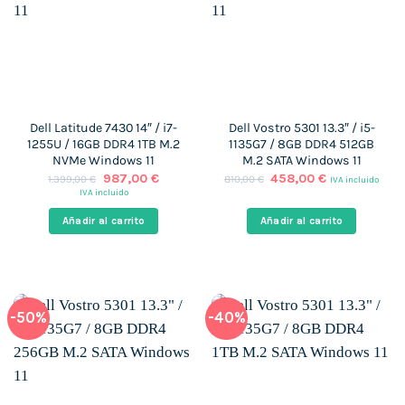
Dell Latitude 7430 14″ / i7-
Dell Vostro 5301 13.3″ / i5-
1255U / 16GB DDR4 1TB M.2
1135G7 / 8GB DDR4 512GB
NVMe Windows 11
M.2 SATA Windows 11
El
El
El
El
987,00
€
458,00
€
1.399,00
€
810,00
€
IVA incluido
precio
precio
precio
precio
IVA incluido
original
actual
original
actual
era:
es:
era:
es:
Añadir al carrito
Añadir al carrito
1.399,00 €.
987,00 €.
810,00 €.
458,00 €.
-50%
-40%