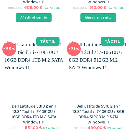
Windows 11
Windows 11
El
El
El
El
608,00
€
510,00
€
899,00
€
820,00
€
IVA incluido
IVA incluido
precio
precio
precio
precio
original
actual
original
actual
Añadir al carrito
Añadir al carrito
era:
es:
era:
es:
899,00 €.
608,00 €.
820,00 €.
510,00 €.
TÁCTIL
TÁCTIL
-39%
-31%
Dell Latitude 5310 2 en 1
Dell Latitude 5310 2 en 1
13.3″ Táctil / i7-10610U /
13.3″ Táctil / i7-10610U / 8GB
16GB DDR4 1TB M.2 SATA
DDR4 512GB M.2 SATA
Windows 11
Windows 11
El
El
El
El
551,00
€
490,00
€
899,00
€
712,00
€
IVA incluido
IVA incluido
precio
precio
precio
precio