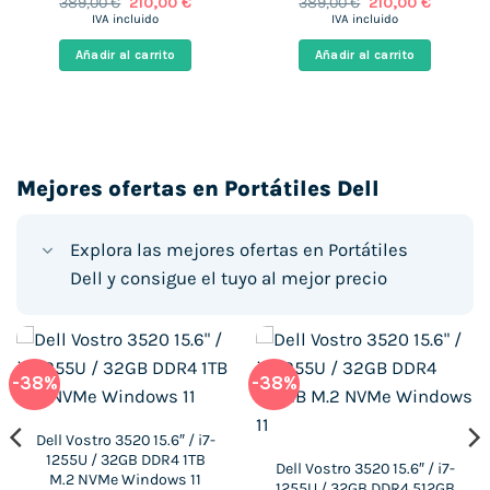
El
El
El
El
389,00
€
210,00
€
389,00
€
210,00
€
precio
precio
precio
precio
IVA incluido
IVA incluido
original
actual
original
actual
era:
es:
era:
es:
Añadir al carrito
Añadir al carrito
€.
389,00 €.
210,00 €.
389,00 €.
210,00 €.
Mejores ofertas en Portátiles Dell
Explora las mejores ofertas en Portátiles
Dell y consigue el tuyo al mejor precio
-38%
-38%
Dell Vostro 3520 15.6″ / i7-
1255U / 32GB DDR4 1TB
Dell Vostro 3520 15.6″ / i7-
M.2 NVMe Windows 11
1255U / 32GB DDR4 512GB