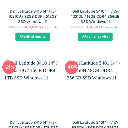
Dell Latitude 3410 14″ / i5-
Dell Latitude 3410 14″ / i5-
10210U / 32GB DDR4 512GB
10210U / 16GB DDR4 256GB
SSD Windows 11
SSD Windows 11
El
El
El
El
523,00
€
358,00
€
560,00
€
483,00
€
IVA incluido
IVA incluido
precio
precio
precio
precio
original
actual
original
actual
Añadir al carrito
Añadir al carrito
era:
es:
era:
es:
560,00 €.
523,00 €.
483,00 €.
358,00 €.
-21%
-48%
Dell Latitude 3410 14″ / i5-
Dell Latitude 5401 14″ / i7-
10210U / 16GB DDR4 1TB SSD
9850H / 8GB DDR4 256GB