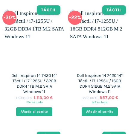
TÁCTIL
TÁCTIL
-30%
-22%
Dell Inspiron 14 7420 14″
Dell Inspiron 14 7420 14″
Táctil / i7-1255U / 32GB
Táctil / i7-1255U / 16GB
DDR4 1TB M.2 SATA
DDR4 512GB M.2 SATA
Windows 11
Windows 11
El
El
El
El
1.113,00
€
957,00
€
1.599,00
€
1.223,00
€
precio
precio
precio
precio
IVA incluido
IVA incluido
original
actual
original
actual
era:
es:
era:
es:
Añadir al carrito
Añadir al carrito
1.599,00 €.
1.113,00 €.
1.223,00 €.
957,00 