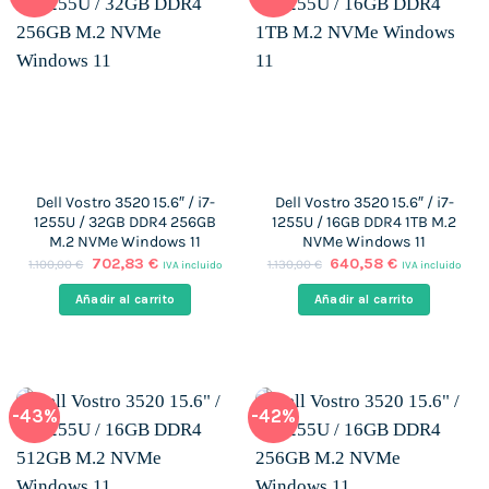
Dell Vostro 3520 15.6″ / i7-
Dell Vostro 3520 15.6″ / i7-
1255U / 32GB DDR4 256GB
1255U / 16GB DDR4 1TB M.2
M.2 NVMe Windows 11
NVMe Windows 11
El
El
El
El
702,83
€
640,58
€
1.100,00
€
1.130,00
€
IVA incluido
IVA incluido
precio
precio
precio
precio
original
actual
original
actual
Añadir al carrito
Añadir al carrito
era:
es:
era:
es:
1.100,00 €.
702,83 €.
1.130,00 €.
640,58 €.
-43%
-42%