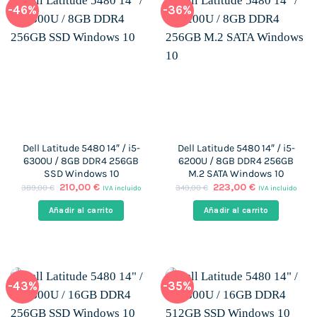
-46%
-36%
Dell Latitude 5480 14″ / i5-
Dell Latitude 5480 14″ / i5-
6300U / 8GB DDR4 256GB
6200U / 8GB DDR4 256GB
SSD Windows 10
M.2 SATA Windows 10
El
El
El
El
210,00
€
223,00
€
389,00
€
349,00
€
IVA incluido
IVA incluido
precio
precio
precio
precio
original
actual
original
actual
Añadir al carrito
Añadir al carrito
era:
es:
era:
es:
389,00 €.
210,00 €.
349,00 €.
223,00 €.
-43%
-35%