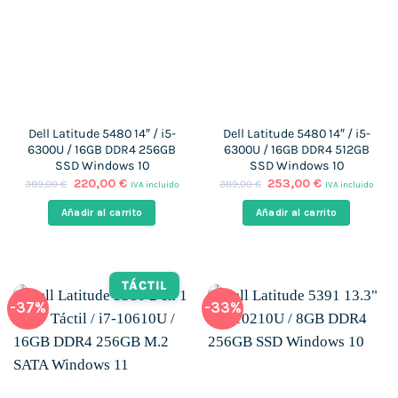
Dell Latitude 5480 14″ / i5-
Dell Latitude 5480 14″ / i5-
6300U / 16GB DDR4 256GB
6300U / 16GB DDR4 512GB
SSD Windows 10
SSD Windows 10
El
El
El
El
220,00
€
253,00
€
389,00
€
389,00
€
IVA incluido
IVA incluido
precio
precio
precio
precio
original
actual
original
actual
Añadir al carrito
Añadir al carrito
era:
es:
era:
es:
389,00 €.
220,00 €.
389,00 €.
253,00 €.
TÁCTIL
-37%
-33%