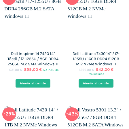
Dell Inspiron 14 7420 14″
Dell Latitude 7430 14″ / i7-
Táctil / i7-1255U / 8GB DDR4
1255U / 16GB DDR4 512GB
256GB M.2 SATA Windows 11
M.2 NVMe Windows 11
El
El
El
El
859,00
€
942,00
€
1.031,00
€
1.299,00
€
IVA incluido
precio
precio
precio
precio
IVA incluido
original
actual
original
actual
era:
es:
era:
es:
Añadir al carrito
Añadir al carrito
1.031,00 €.
859,00 €.
1.299,00 €.
942,00 
-29%
-43%