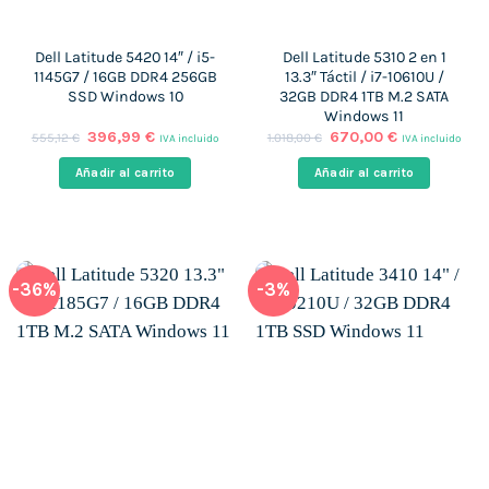
Dell Latitude 5420 14″ / i5-
Dell Latitude 5310 2 en 1
1145G7 / 16GB DDR4 256GB
13.3″ Táctil / i7-10610U /
SSD Windows 10
32GB DDR4 1TB M.2 SATA
Windows 11
El
El
El
El
396,99
€
670,00
€
555,12
€
1.018,00
€
IVA incluido
IVA incluido
precio
precio
precio
precio
original
actual
original
actual
Añadir al carrito
Añadir al carrito
era:
es:
era:
es:
555,12 €.
396,99 €.
1.018,00 €.
670,00 €.
-36%
-3%