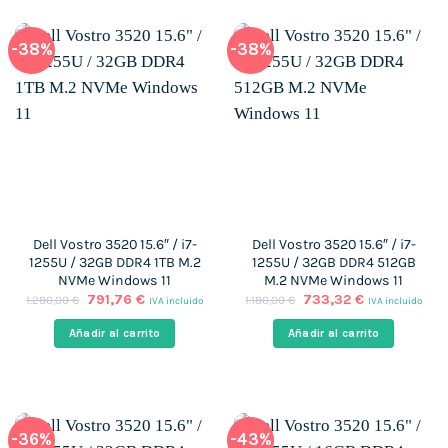
-38%
-38%
Dell Vostro 3520 15.6″ / i7-
Dell Vostro 3520 15.6″ / i7-
1255U / 32GB DDR4 1TB M.2
1255U / 32GB DDR4 512GB
NVMe Windows 11
M.2 NVMe Windows 11
El
El
El
El
791,76
€
733,32
€
1.280,00
€
1.180,00
€
IVA incluido
IVA incluido
precio
precio
precio
precio
original
actual
original
actual
Añadir al carrito
Añadir al carrito
era:
es:
era:
es:
1.280,00 €.
791,76 €.
1.180,00 €.
733,32 €.
-36%
-43%