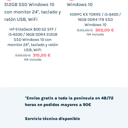
VORPC KX TORRE / i5-6400 /
16GB DDR4 1TB SSD
Windows 10
HP EliteDesk 800 G2 SFF /
El
El
830,00
€
302,00
€
precio
precio
i5-6500 / 16GB DDR4 512GB
IVA incluido
original
actual
SSD Windows 10 con
era:
es:
monitor 24″, taclado y ratón
830,00 €.
302,00 
USB, WiFi
El
El
559,00
€
310,00
€
precio
precio
IVA incluido
original
actual
era:
es:
559,00 €.
310,00 €.
*Envíos gratis a toda la península en 48/72
horas en pedidos mayores a 90€
Servicio técnico disponible