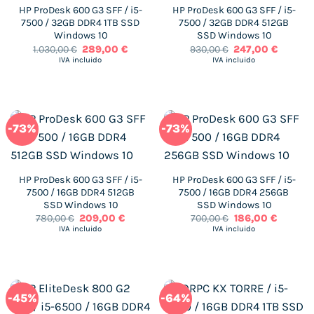
HP ProDesk 600 G3 SFF / i5-
HP ProDesk 600 G3 SFF / i5-
7500 / 32GB DDR4 1TB SSD
7500 / 32GB DDR4 512GB
Windows 10
SSD Windows 10
El
El
El
El
1.030,00
€
289,00
€
930,00
€
247,00
€
precio
precio
precio
precio
IVA incluido
IVA incluido
original
actual
original
actual
era:
es:
era:
es:
1.030,00 €.
289,00 €.
930,00 €.
247,00 €
-73%
-73%
HP ProDesk 600 G3 SFF / i5-
HP ProDesk 600 G3 SFF / i5-
7500 / 16GB DDR4 512GB
7500 / 16GB DDR4 256GB
SSD Windows 10
SSD Windows 10
El
El
El
El
780,00
€
209,00
€
700,00
€
186,00
€
precio
precio
precio
precio
IVA incluido
IVA incluido
original
actual
original
actual
era:
es:
era:
es:
780,00 €.
209,00 €.
700,00 €.
186,00 €
-45%
-64%