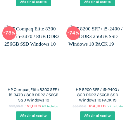
Añadir al carrito
Añadir al carrito
era:
es:
era:
es:
597,00 €.
166,00 €.
199,00 €.
140,00 €.
-73%
-74%
HP Compaq Elite 8300 SFF /
HP 8200 SFF / i5-2400 /
i5-3470 / 8GB DDR3 256GB
8GB DDR3 256GB SSD
SSD Windows 10
Windows 10 PACK 19
El
El
El
El
151,00
€
154,00
€
553,00
€
589,00
€
IVA incluido
IVA incluido
precio
precio
precio
precio
original
actual
original
actual
Añadir al carrito
Añadir al carrito
era:
es:
era:
es:
553,00 €.
151,00 €.
589,00 €.
154,00 €.