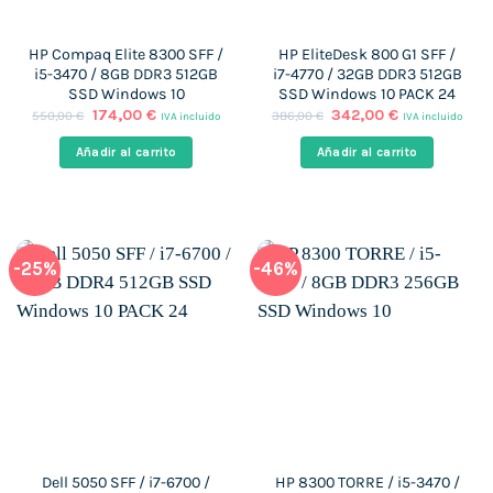
HP Compaq Elite 8300 SFF /
HP EliteDesk 800 G1 SFF /
i5-3470 / 8GB DDR3 512GB
i7-4770 / 32GB DDR3 512GB
SSD Windows 10
SSD Windows 10 PACK 24
El
El
El
El
174,00
€
342,00
€
550,00
€
386,00
€
IVA incluido
IVA incluido
precio
precio
precio
precio
original
actual
original
actual
Añadir al carrito
Añadir al carrito
era:
es:
era:
es:
550,00 €.
174,00 €.
386,00 €.
342,00 €.
-25%
-46%
Dell 5050 SFF / i7-6700 /
HP 8300 TORRE / i5-3470 /