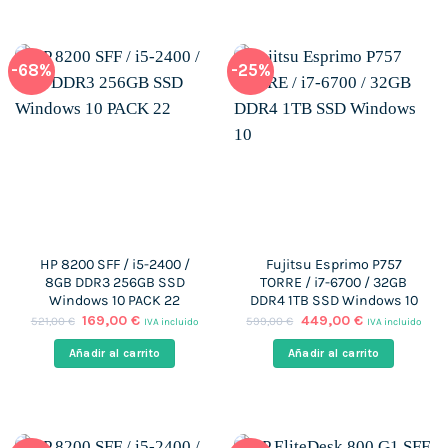
-68%
-25%
HP 8200 SFF / i5-2400 /
Fujitsu Esprimo P757
8GB DDR3 256GB SSD
TORRE / i7-6700 / 32GB
Windows 10 PACK 22
DDR4 1TB SSD Windows 10
El
El
El
El
169,00
€
449,00
€
521,00
€
599,00
€
IVA incluido
IVA incluido
precio
precio
precio
precio
original
actual
original
actual
Añadir al carrito
Añadir al carrito
era:
es:
era:
es:
521,00 €.
169,00 €.
599,00 €.
449,00 €.