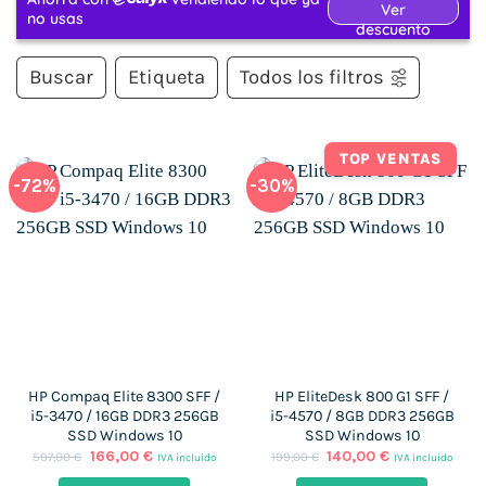
Buscar
Etiqueta
Todos los filtros
TOP VENTAS
-72%
-30%
HP Compaq Elite 8300 SFF /
HP EliteDesk 800 G1 SFF /
i5-3470 / 16GB DDR3 256GB
i5-4570 / 8GB DDR3 256GB
SSD Windows 10
SSD Windows 10
El
El
El
El
166,00
€
140,00
€
597,00
€
199,00
€
IVA incluido
IVA incluido
precio
precio
precio
precio
original
actual
original
actual