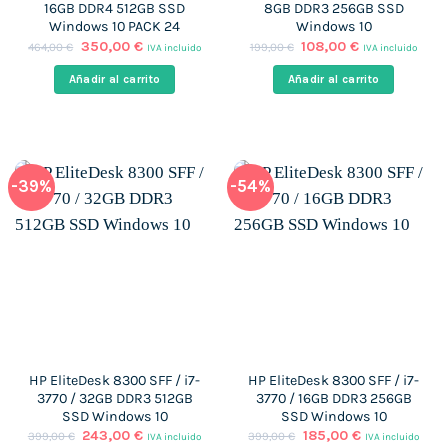
16GB DDR4 512GB SSD
8GB DDR3 256GB SSD
Windows 10 PACK 24
Windows 10
El
El
El
El
350,00
€
108,00
€
464,00
€
199,00
€
IVA incluido
IVA incluido
precio
precio
precio
precio
original
actual
original
actual
Añadir al carrito
Añadir al carrito
era:
es:
era:
es:
464,00 €.
350,00 €.
199,00 €.
108,00 €.
-39%
-54%
HP EliteDesk 8300 SFF / i7-
HP EliteDesk 8300 SFF / i7-
3770 / 32GB DDR3 512GB
3770 / 16GB DDR3 256GB
SSD Windows 10
SSD Windows 10
El
El
El
El
243,00
€
185,00
€
399,00
€
399,00
€
IVA incluido
IVA incluido