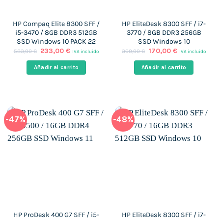
HP Compaq Elite 8300 SFF /
HP EliteDesk 8300 SFF / i7-
i5-3470 / 8GB DDR3 512GB
3770 / 8GB DDR3 256GB
SSD Windows 10 PACK 22
SSD Windows 10
El
El
El
El
233,00
€
170,00
€
583,00
€
300,00
€
IVA incluido
IVA incluido
precio
precio
precio
precio
original
actual
original
actual
Añadir al carrito
Añadir al carrito
era:
es:
era:
es:
583,00 €.
233,00 €.
300,00 €.
170,00 €.
-47%
-48%
HP ProDesk 400 G7 SFF / i5-
HP EliteDesk 8300 SFF / i7-