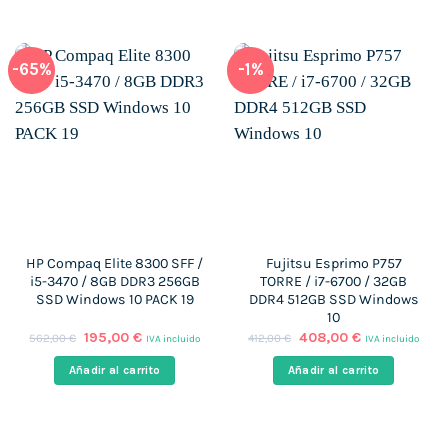
-65%
-1%
HP Compaq Elite 8300 SFF /
Fujitsu Esprimo P757
i5-3470 / 8GB DDR3 256GB
TORRE / i7-6700 / 32GB
SSD Windows 10 PACK 19
DDR4 512GB SSD Windows
10
El
El
El
El
195,00
€
408,00
€
562,00
€
412,00
€
IVA incluido
IVA incluido
precio
precio
precio
precio
original
actual
original
actual
Añadir al carrito
Añadir al carrito
era:
es:
era:
es:
562,00 €.
195,00 €.
412,00 €.
408,00 €.