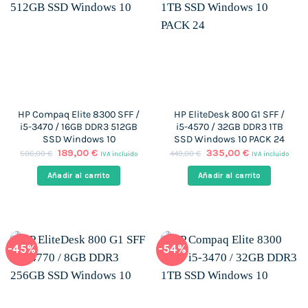
HP Compaq Elite 8300 SFF /
HP EliteDesk 800 G1 SFF /
i5-3470 / 16GB DDR3 512GB
i5-4570 / 32GB DDR3 1TB
SSD Windows 10
SSD Windows 10 PACK 24
El
El
El
El
189,00
€
335,00
€
506,00
€
449,00
€
IVA incluido
IVA incluido
precio
precio
precio
precio
original
actual
original
actual
Añadir al carrito
Añadir al carrito
era:
es:
era:
es:
506,00 €.
189,00 €.
449,00 €.
335,00 €.
-45%
-54%