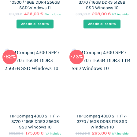
10500 / 16GB DDR4 256GB
3770 / 16GB DDR3 512GB
SSD Windows 11
SSD Windows 10
El
El
El
El
436,00
€
208,00
€
817,00
€
399,00
€
IVA incluido
IVA incluido
precio
precio
precio
precio
original
actual
original
actual
Añadir al carrito
Añadir al carrito
era:
es:
era:
es:
817,00 €.
436,00 €.
399,00 €.
208,00 €.
-82%
-73%
HP Compaq 4300 SFF / i7-
HP Compaq 4300 SFF / i7-
3770 / 16GB DDR3 256GB
3770 / 16GB DDR3 1TB SSD
SSD Windows 10
Windows 10
El
El
El
El
175,00
€
265,00
€
999,00
€
999,00
€
IVA incluido
IVA incluido