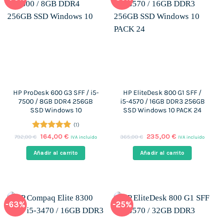
HP ProDesk 600 G3 SFF / i5-
HP EliteDesk 800 G1 SFF /
7500 / 8GB DDR4 256GB
i5-4570 / 16GB DDR3 256GB
SSD Windows 10
SSD Windows 10 PACK 24
(1)
Valorado
El
El
El
El
164,00
€
235,00
€
792,00
€
365,00
€
IVA incluido
IVA incluido
precio
precio
precio
precio
con
5
de 5
original
actual
original
actual
Añadir al carrito
Añadir al carrito
era:
es:
era:
es:
792,00 €.
164,00 €.
365,00 €.
235,00 €.
-63%
-25%