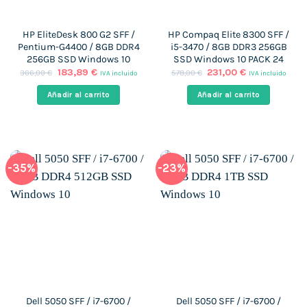
HP EliteDesk 800 G2 SFF /
HP Compaq Elite 8300 SFF /
Pentium-G4400 / 8GB DDR4
i5-3470 / 8GB DDR3 256GB
256GB SSD Windows 10
SSD Windows 10 PACK 24
El
El
El
El
183,89
€
231,00
€
366,00
€
578,00
€
IVA incluido
IVA incluido
precio
precio
precio
precio
original
actual
original
actual
Añadir al carrito
Añadir al carrito
era:
es:
era:
es:
366,00 €.
183,89 €.
578,00 €.
231,00 €.
-35%
-23%
Dell 5050 SFF / i7-6700 /
Dell 5050 SFF / i7-6700 /