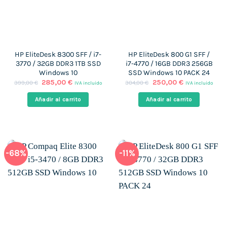
HP EliteDesk 8300 SFF / i7-
HP EliteDesk 800 G1 SFF /
3770 / 32GB DDR3 1TB SSD
i7-4770 / 16GB DDR3 256GB
Windows 10
SSD Windows 10 PACK 24
El
El
El
El
285,00
€
250,00
€
399,00
€
304,00
€
IVA incluido
IVA incluido
precio
precio
precio
precio
original
actual
original
actual
Añadir al carrito
Añadir al carrito
era:
es:
era:
es:
399,00 €.
285,00 €.
304,00 €.
250,00 €.
-68%
-11%