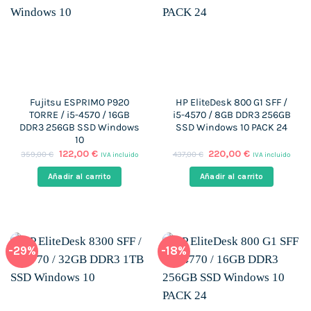
Fujitsu ESPRIMO P920
HP EliteDesk 800 G1 SFF /
TORRE / i5-4570 / 16GB
i5-4570 / 8GB DDR3 256GB
DDR3 256GB SSD Windows
SSD Windows 10 PACK 24
10
El
El
El
El
122,00
€
220,00
€
359,00
€
437,00
€
IVA incluido
IVA incluido
precio
precio
precio
precio
original
actual
original
actual
Añadir al carrito
Añadir al carrito
era:
es:
era:
es:
359,00 €.
122,00 €.
437,00 €.
220,00 €.
-29%
-18%