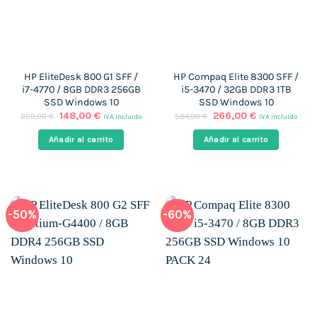
HP EliteDesk 800 G1 SFF /
HP Compaq Elite 8300 SFF /
i7-4770 / 8GB DDR3 256GB
i5-3470 / 32GB DDR3 1TB
SSD Windows 10
SSD Windows 10
El
El
El
El
148,00
€
266,00
€
269,00
€
584,00
€
IVA incluido
IVA incluido
precio
precio
precio
precio
original
actual
original
actual
Añadir al carrito
Añadir al carrito
era:
es:
era:
es:
269,00 €.
148,00 €.
584,00 €.
266,00 €.
-50%
-60%