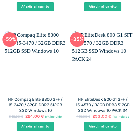
precio
precio
precio
precio
original
actual
original
actual
Añadir al carrito
Añadir al carrito
era:
es:
era:
es:
399,00 €.
243,00 €.
399,00 €.
185,00 €.
-59%
-35%
HP Compaq Elite 8300 SFF /
HP EliteDesk 800 G1 SFF /
i5-3470 / 32GB DDR3 512GB
i5-4570 / 32GB DDR3 512GB
SSD Windows 10
SSD Windows 10 PACK 24
El
El
El
El
224,00
€
293,00
€
548,00
€
449,00
€
IVA incluido
IVA incluido
precio
precio
precio
precio
original
actual
original
actual
Añadir al carrito
Añadir al carrito
era:
es:
era:
es:
548,00 €.
224,00 €.
449,00 €.
293,00 €.