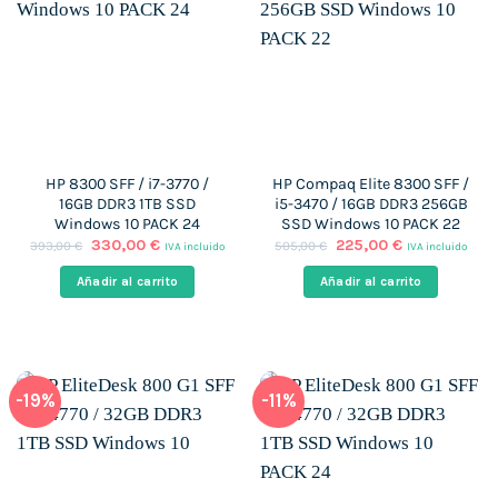
HP 8300 SFF / i7-3770 /
HP Compaq Elite 8300 SFF /
16GB DDR3 1TB SSD
i5-3470 / 16GB DDR3 256GB
Windows 10 PACK 24
SSD Windows 10 PACK 22
El
El
El
El
330,00
€
225,00
€
393,00
€
505,00
€
IVA incluido
IVA incluido
precio
precio
precio
precio
original
actual
original
actual
Añadir al carrito
Añadir al carrito
era:
es:
era:
es:
393,00 €.
330,00 €.
505,00 €.
225,00 €.
-19%
-11%