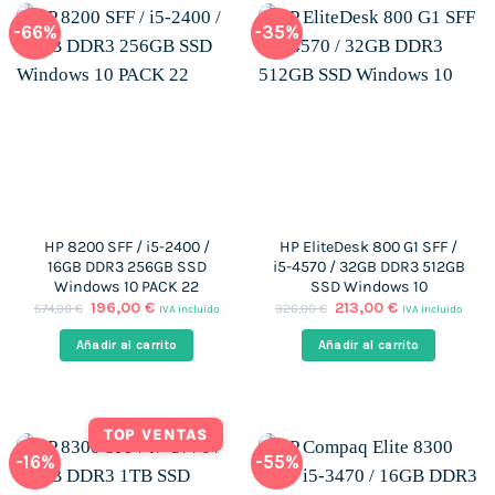
-66%
-35%
HP 8200 SFF / i5-2400 /
HP EliteDesk 800 G1 SFF /
16GB DDR3 256GB SSD
i5-4570 / 32GB DDR3 512GB
Windows 10 PACK 22
SSD Windows 10
El
El
El
El
196,00
€
213,00
€
574,00
€
326,00
€
IVA incluido
IVA incluido
precio
precio
precio
precio
original
actual
original
actual
Añadir al carrito
Añadir al carrito
era:
es:
era:
es:
574,00 €.
196,00 €.
326,00 €.
213,00 €.
TOP VENTAS
-16%
-55%