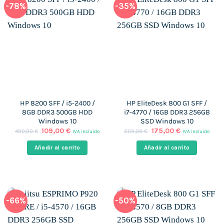
-78%
-35%
HP 8200 SFF / i5-2400 /
HP EliteDesk 800 G1 SFF /
8GB DDR3 500GB HDD
i7-4770 / 16GB DDR3 256GB
Windows 10
SSD Windows 10
El
El
El
El
109,00
€
175,00
€
499,00
€
269,00
€
IVA incluido
IVA incluido
precio
precio
precio
precio
original
actual
original
actual
Añadir al carrito
Añadir al carrito
era:
es:
era:
es:
499,00 €.
109,00 €.
269,00 €.
175,00 €.
-66%
-50%