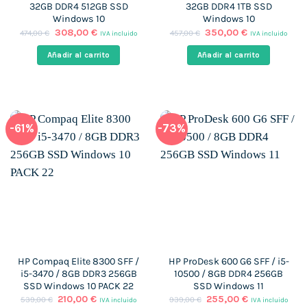
32GB DDR4 512GB SSD
32GB DDR4 1TB SSD
Windows 10
Windows 10
El
El
El
El
308,00
€
350,00
€
474,00
€
457,00
€
IVA incluido
IVA incluido
precio
precio
precio
precio
original
actual
original
actual
Añadir al carrito
Añadir al carrito
era:
es:
era:
es:
474,00 €.
308,00 €.
457,00 €.
350,00 €.
-61%
-73%
HP Compaq Elite 8300 SFF /
HP ProDesk 600 G6 SFF / i5-
i5-3470 / 8GB DDR3 256GB
10500 / 8GB DDR4 256GB
SSD Windows 10 PACK 22
SSD Windows 11
El
El
El
El
210,00
€
255,00
€
539,00
€
939,00
€
IVA incluido
IVA incluido