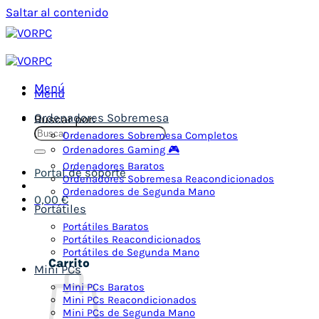
Saltar al contenido
Menú
Menú
Ordenadores Sobremesa
Buscar por:
Ordenadores Sobremesa Completos
Ordenadores Gaming 🎮
Ordenadores Baratos
Portal de soporte
Ordenadores Sobremesa Reacondicionados
Ordenadores de Segunda Mano
0,00
€
Portátiles
Portátiles Baratos
Portátiles Reacondicionados
Portátiles de Segunda Mano
Carrito
Mini PCs
Mini PCs Baratos
Mini PCs Reacondicionados
Mini PCs de Segunda Mano