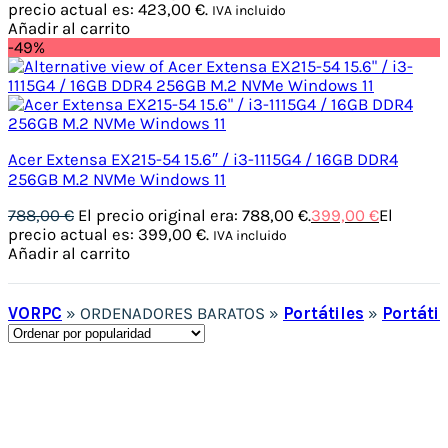
precio actual es: 423,00 €.
IVA incluido
Añadir al carrito
-49%
Acer Extensa EX215-54 15.6″ / i3-1115G4 / 16GB DDR4
256GB M.2 NVMe Windows 11
788,00
€
El precio original era: 788,00 €.
399,00
€
El
precio actual es: 399,00 €.
IVA incluido
Añadir al carrito
VORPC
»
ORDENADORES BARATOS
»
Portátiles
»
Portáti