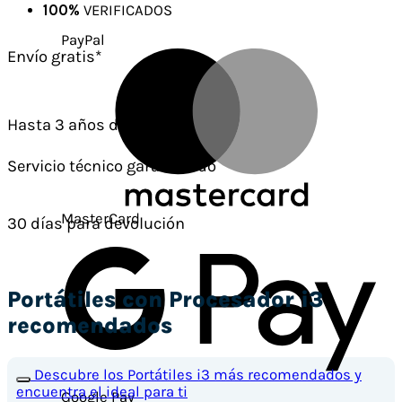
100%
VERIFICADOS
PayPal
Envío gratis*
Hasta 3 años de garantía
Servicio técnico garantizado
MasterCard
30 días para devolución
Portátiles con Procesador i3
recomendados
Descubre los Portátiles i3 más recomendados y
encuentra el ideal para ti
Google Pay