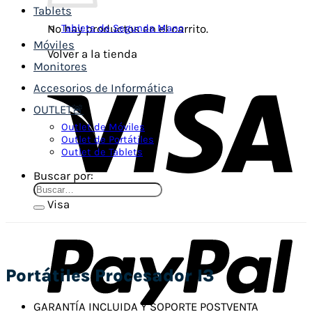
Tablets
Tablets de Segunda Mano
No hay productos en el carrito.
Móviles
Volver a la tienda
Monitores
Accesorios de Informática
OUTLET🚨
Outlet de Móviles
Outlet de Portátiles
Outlet de Tablets
Buscar por:
Visa
Portátiles Procesador I3
GARANTÍA INCLUIDA Y SOPORTE POSTVENTA