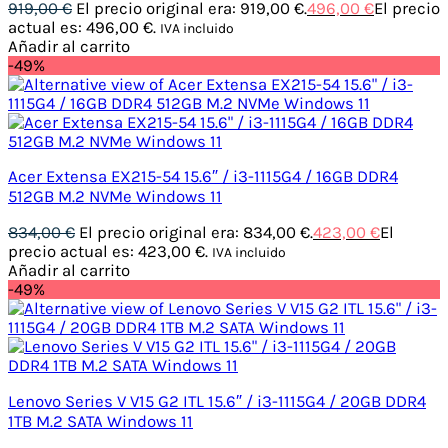
919,00
€
El precio original era: 919,00 €.
496,00
€
El precio
actual es: 496,00 €.
IVA incluido
Añadir al carrito
-49%
Acer Extensa EX215-54 15.6″ / i3-1115G4 / 16GB DDR4
512GB M.2 NVMe Windows 11
834,00
€
El precio original era: 834,00 €.
423,00
€
El
precio actual es: 423,00 €.
IVA incluido
Añadir al carrito
-49%
Lenovo Series V V15 G2 ITL 15.6″ / i3-1115G4 / 20GB DDR4
1TB M.2 SATA Windows 11