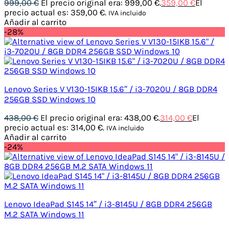
999,00
€
El precio original era: 999,00 €.
359,00
€
El
precio actual es: 359,00 €.
IVA incluido
Añadir al carrito
-28%
Lenovo Series V V130-15IKB 15.6″ / i3-7020U / 8GB DDR4
256GB SSD Windows 10
438,00
€
El precio original era: 438,00 €.
314,00
€
El
precio actual es: 314,00 €.
IVA incluido
Añadir al carrito
-24%
Lenovo IdeaPad S145 14″ / i3-8145U / 8GB DDR4 256GB
M.2 SATA Windows 11