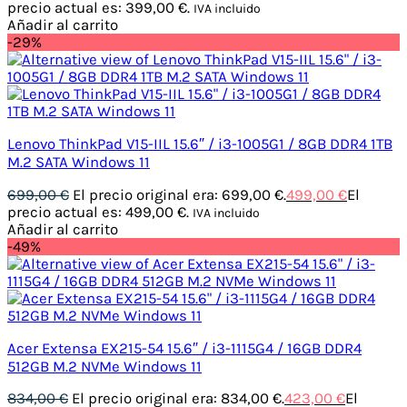
precio actual es: 399,00 €.
IVA incluido
Añadir al carrito
-29%
Lenovo ThinkPad V15-IIL 15.6″ / i3-1005G1 / 8GB DDR4 1TB
M.2 SATA Windows 11
699,00
€
El precio original era: 699,00 €.
499,00
€
El
precio actual es: 499,00 €.
IVA incluido
Añadir al carrito
-49%
Acer Extensa EX215-54 15.6″ / i3-1115G4 / 16GB DDR4
512GB M.2 NVMe Windows 11
834,00
€
El precio original era: 834,00 €.
423,00
€
El