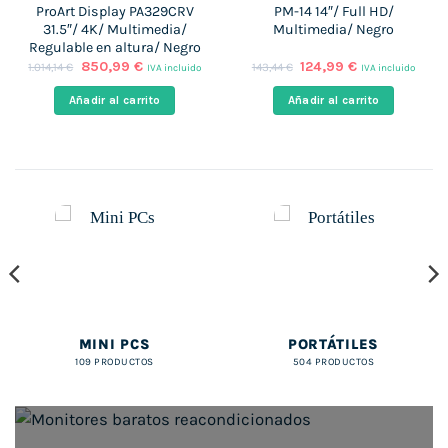
ProArt Display PA329CRV
PM-14 14″/ Full HD/
31.5″/ 4K/ Multimedia/
Multimedia/ Negro
Regulable en altura/ Negro
El
El
El
El
850,99
€
124,99
€
1.014,14
€
143,44
€
IVA incluido
IVA incluido
precio
precio
precio
precio
original
actual
original
actual
Añadir al carrito
Añadir al carrito
era:
es:
era:
es:
1.014,14 €.
850,99 €.
143,44 €.
124,99 €.
MINI PCS
PORTÁTILES
109 PRODUCTOS
504 PRODUCTOS