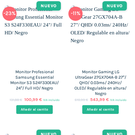
NUEVO
NUEVO
-23%
-11%
Monitor Profesional
Monitor Gaming LG
Samsung Essential
UltraGear 27GX704A-B 27″/
Monitor S3 S24F330EAU/
QHD/ 0.03ms/ 240Hz/
24″/ Full HD/ Negro
OLED/ Regulable en altura/
Negro
El
El
El
El
100,99
€
543,99
€
131,88
€
610,99
€
IVA incluido
IVA incluido
precio
precio
precio
precio
original
actual
original
actual
Añadir al carrito
Añadir al carrito
era:
es:
era:
es:
131,88 €.
100,99 €.
610,99 €.
543,99 €.
NUEVO
NUEVO