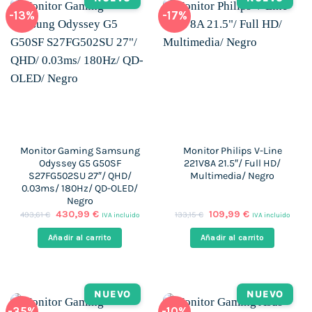
-13%
-17%
Monitor Gaming Samsung
Monitor Philips V-Line
Odyssey G5 G50SF
221V8A 21.5″/ Full HD/
S27FG502SU 27″/ QHD/
Multimedia/ Negro
0.03ms/ 180Hz/ QD-OLED/
Negro
El
El
El
El
430,99
€
109,99
€
493,61
€
133,15
€
IVA incluido
IVA incluido
precio
precio
precio
precio
original
actual
original
actual
Añadir al carrito
Añadir al carrito
era:
es:
era:
es:
493,61 €.
430,99 €.
133,15 €.
109,99 €.
NUEVO
NUEVO
-35%
-10%