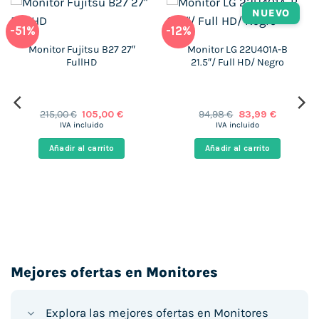
NUEVO
-51%
-12%
Monitor Fujitsu B27 27″
Monitor LG 22U401A-B
FullHD
21.5″/ Full HD/ Negro
El
El
El
El
215,00
€
105,00
€
94,98
€
83,99
€
precio
precio
precio
precio
IVA incluido
IVA incluido
original
actual
original
actual
era:
es:
era:
es:
Añadir al carrito
Añadir al carrito
215,00 €.
105,00 €.
94,98 €.
83,99 €.
.
Mejores ofertas en Monitores
Explora las mejores ofertas en Monitores