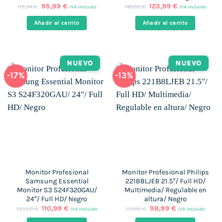
El
El
El
El
95,99
€
123,99
€
115,34
€
148,88
€
IVA incluido
IVA incluido
precio
precio
precio
precio
original
actual
original
actual
Añadir al carrito
Añadir al carrito
era:
es:
era:
es:
115,34 €.
95,99 €.
148,88 €.
123,99 €.
NUEVO
NUEVO
-17%
-13%
Monitor Profesional
Monitor Profesional Philips
Samsung Essential
221B8LJEB 21.5″/ Full HD/
Monitor S3 S24F320GAU/
Multimedia/ Regulable en
24″/ Full HD/ Negro
altura/ Negro
El
El
El
El
110,99
€
98,99
€
133,20
€
113,85
€
IVA incluido
IVA incluido
precio
precio
precio
precio
original
actual
original
actual