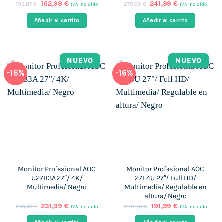
El
El
El
El
162,99
€
241,99
€
193,87
€
279,66
€
IVA incluido
IVA incluido
precio
precio
precio
precio
original
actual
original
actual
Añadir al carrito
Añadir al carrito
era:
es:
era:
es:
193,87 €.
162,99 €.
279,66 €.
241,99 €.
NUEVO
NUEVO
-16%
-16%
Monitor Profesional AOC
Monitor Profesional AOC
U27B3A 27″/ 4K/
27E4U 27″/ Full HD/
Multimedia/ Negro
Multimedia/ Regulable en
altura/ Negro
El
El
El
El
231,99
€
191,99
€
276,47
€
228,56
€
IVA incluido
IVA incluido
precio
precio
precio
precio
original
actual
original
actual