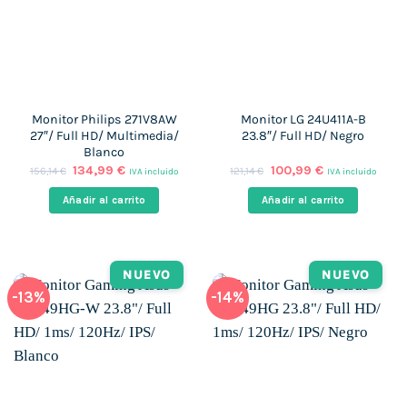
Monitor Philips 271V8AW
Monitor LG 24U411A-B
27″/ Full HD/ Multimedia/
23.8″/ Full HD/ Negro
Blanco
El
El
El
El
134,99
€
100,99
€
156,14
€
121,14
€
IVA incluido
IVA incluido
precio
precio
precio
precio
original
actual
original
actual
Añadir al carrito
Añadir al carrito
era:
es:
era:
es:
156,14 €.
134,99 €.
121,14 €.
100,99 €.
NUEVO
NUEVO
-13%
-14%