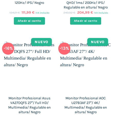
120Hz/ IPS/ Negro
QHD/ 1ms/ 200Hz/ IPS/
Regulable en altura/ Negro
El
El
El
El
111,99
€
204,99
€
134,21
€
243,92
€
IVA incluido
IVA incluido
precio
precio
precio
precio
original
actual
original
actual
Añadir al carrito
Añadir al carrito
era:
es:
era:
es:
134,21 €.
111,99 €.
243,92 €.
204,99 €.
NUEVO
NUEVO
-16%
-13%
Monitor Profesional Asus
Monitor Profesional AOC
VA27DQFS 27″/ Full HD/
U27B3AF 27″/ 4K/
Multimedia/ Regulable en
Multimedia/ Regulable en
altura/ Negro
altura/ Negro