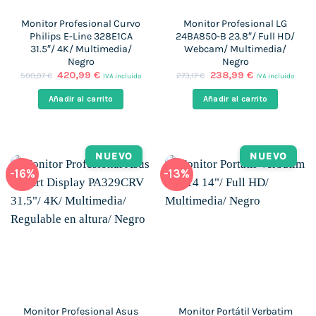
Monitor Profesional Curvo
Monitor Profesional LG
Philips E-Line 328E1CA
24BA850-B 23.8″/ Full HD/
31.5″/ 4K/ Multimedia/
Webcam/ Multimedia/
Negro
Negro
El
El
El
El
420,99
€
238,99
€
500,97
€
273,17
€
IVA incluido
IVA incluido
precio
precio
precio
precio
original
actual
original
actual
Añadir al carrito
Añadir al carrito
era:
es:
era:
es:
500,97 €.
420,99 €.
273,17 €.
238,99 €.
NUEVO
NUEVO
-16%
-13%
Monitor Profesional Asus
Monitor Portátil Verbatim