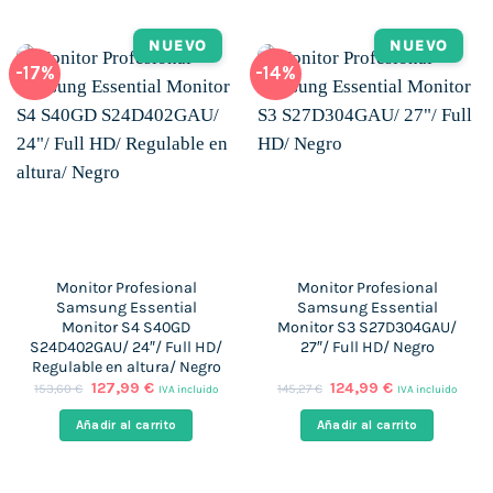
NUEVO
NUEVO
-17%
-14%
Monitor Profesional
Monitor Profesional
Samsung Essential
Samsung Essential
Monitor S4 S40GD
Monitor S3 S27D304GAU/
S24D402GAU/ 24″/ Full HD/
27″/ Full HD/ Negro
Regulable en altura/ Negro
El
El
El
El
127,99
€
124,99
€
153,60
€
145,27
€
IVA incluido
IVA incluido
precio
precio
precio
precio
original
actual
original
actual
Añadir al carrito
Añadir al carrito
era:
es:
era:
es:
153,60 €.
127,99 €.
145,27 €.
124,99 €.