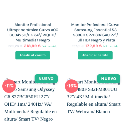
Monitor Profesional
Monitor Profesional Curvo
Ultrapanorámico Curvo AOC
Samsung Essential S3
CU34V5C/BK 34″/ WQHD/
S39GD S27D392GAU 27″/
Multimedia/ Negro
Full HD/ Negro y Plata
El
El
El
El
318,99
€
172,99
€
365,26
€
197,81
€
IVA incluido
IVA incluido
precio
precio
precio
precio
original
actual
original
actual
Añadir al carrito
Añadir al carrito
era:
es:
era:
es:
365,26 €.
318,99 €.
197,81 €.
172,99 €.
NUEVO
NUEVO
-11%
-16%