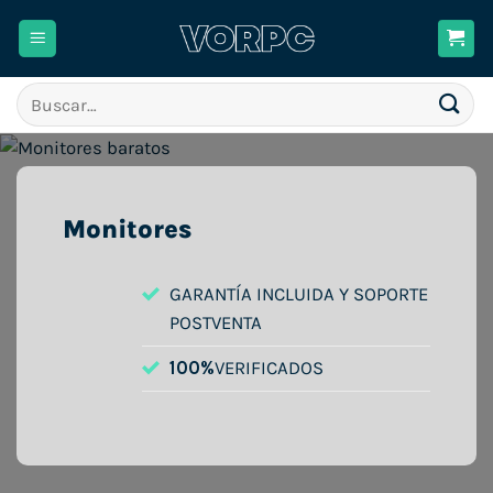
Saltar
al
contenido
Buscar
por:
Monitores
GARANTÍA INCLUIDA Y SOPORTE
POSTVENTA
100%
VERIFICADOS