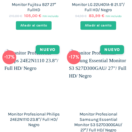
Monitor Fujitsu B27 27″
Monitor LG 22U401A-B 21.5″/
FullHD
Full HD/ Negro
El
El
El
El
105,00
€
83,99
€
215,00
€
94,98
€
IVA incluido
IVA incluido
precio
precio
precio
precio
original
actual
original
actual
Añadir al carrito
Añadir al carrito
era:
es:
era:
es:
215,00 €.
105,00 €.
94,98 €.
83,99 €.
NUEVO
NUEVO
-17%
-17%
Monitor Profesional Philips
Monitor Profesional
24E2N1110 23.8″/ Full HD/
Samsung Essential
Negro
Monitor S3 S27D300GAU/
27″/ Full HD/ Negro