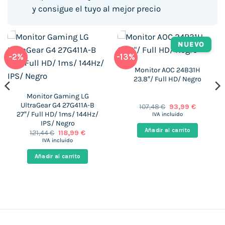
y consigue el tuyo al mejor precio
NUEVO
-2%
-13%
Monitor AOC 24B31H
23.8″/ Full HD/ Negro
Monitor Gaming LG
UltraGear G4 27G411A-B
El
El
107,48
€
93,99
€
precio
precio
27″/ Full HD/ 1ms/ 144Hz/
IVA incluido
original
actual
IPS/ Negro
era:
es:
Añadir al carrito
El
El
121,44
€
118,99
€
107,48 €.
93,99 €.
precio
precio
IVA incluido
original
actual
era:
es:
Añadir al carrito
121,44 €.
118,99 €.