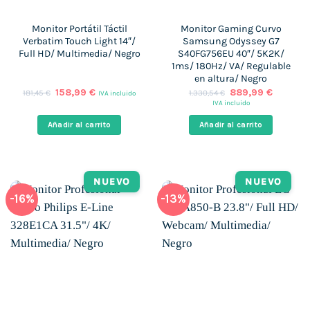
Monitor Portátil Táctil
Monitor Gaming Curvo
Verbatim Touch Light 14″/
Samsung Odyssey G7
Full HD/ Multimedia/ Negro
S40FG756EU 40″/ 5K2K/
1ms/ 180Hz/ VA/ Regulable
en altura/ Negro
El
El
El
El
158,99
€
889,99
€
181,45
€
1.330,54
€
IVA incluido
precio
precio
precio
precio
IVA incluido
original
actual
original
actual
era:
es:
era:
es:
Añadir al carrito
Añadir al carrito
181,45 €.
158,99 €.
1.330,54 €.
889,99 
NUEVO
NUEVO
-16%
-13%