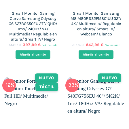
Smart Monitor Gaming
Smart Monitor Samsung
Curvo Samsung Odyssey
M8 M80F S32FM801UU 32″/
G6 S27BG650EU 27″/ QHD/
4K/ Multimedia/ Regulable
1ms/ 240Hz/ VA/
en altura/ Smart TV/
Multimedia/ Regulable en
Webcam/ Blanco
altura/ Smart TV/ Negro
El
El
El
El
397,99
€
642,99
€
444,97
€
767,74
€
IVA incluido
IVA incluido
precio
precio
precio
precio
original
actual
original
actual
Añadir al carrito
Añadir al carrito
era:
es:
era:
es:
444,97 €.
397,99 €.
767,74 €.
642,99 €.
NUEVO
NUEVO
-12%
-33%
TÁCTIL