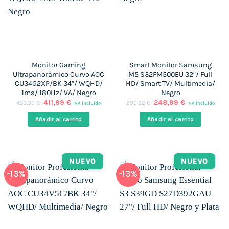
Monitor Gaming
Smart Monitor Samsung
Ultrapanorámico Curvo AOC
M5 S32FM500EU 32″/ Full
CU34G2XP/BK 34″/ WQHD/
HD/ Smart TV/ Multimedia/
1ms/ 180Hz/ VA/ Negro
Negro
El
El
El
El
411,99
€
248,99
€
489,39
€
290,22
€
IVA incluido
IVA incluido
precio
precio
precio
precio
original
actual
original
actual
Añadir al carrito
Añadir al carrito
era:
es:
era:
es:
489,39 €.
411,99 €.
290,22 €.
248,99 €.
NUEVO
NUEVO
-13%
-13%