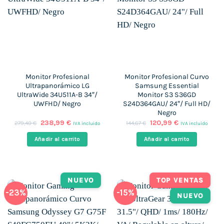
Monitor Profesional
Monitor Profesional Curvo
Ultrapanorámico LG
Samsung Essential
UltraWide 34U511A-B 34″/
Monitor S3 S36GD
UWFHD/ Negro
S24D364GAU/ 24″/ Full HD/
Negro
El
El
El
El
238,99
€
120,99
€
279,40
€
144,67
€
IVA incluido
IVA incluido
precio
precio
precio
precio
original
actual
original
actual
Añadir al carrito
Añadir al carrito
era:
es:
era:
es:
279,40 €.
238,99 €.
144,67 €.
120,99 €.
NUEVO
TOP VENTAS
-23%
-15%
NUEVO