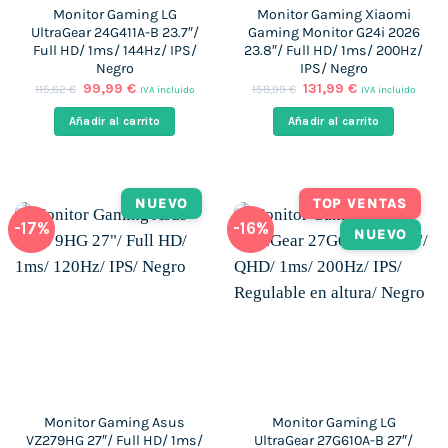
Monitor Gaming LG
Monitor Gaming Xiaomi
UltraGear 24G411A-B 23.7″/
Gaming Monitor G24i 2026
Full HD/ 1ms/ 144Hz/ IPS/
23.8″/ Full HD/ 1ms/ 200Hz/
Negro
IPS/ Negro
El
El
El
El
99,99
€
131,99
€
115,62
€
158,99
€
IVA incluido
IVA incluido
precio
precio
precio
precio
original
actual
original
actual
Añadir al carrito
Añadir al carrito
era:
es:
era:
es:
115,62 €.
99,99 €.
158,99 €.
131,99 €.
NUEVO
TOP VENTAS
-17%
-16%
NUEVO
Monitor Gaming Asus
Monitor Gaming LG
VZ279HG 27″/ Full HD/ 1ms/
UltraGear 27G610A-B 27″/