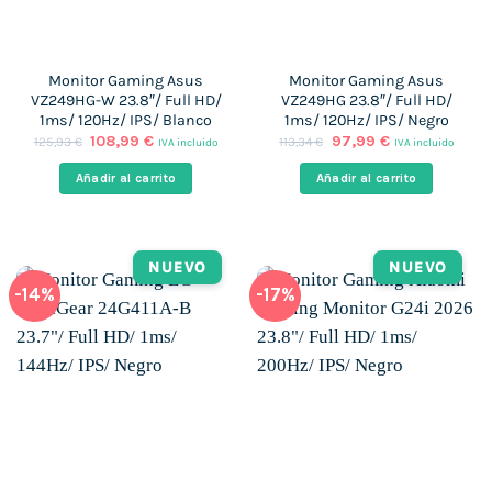
Monitor Gaming Asus
Monitor Gaming Asus
VZ249HG-W 23.8″/ Full HD/
VZ249HG 23.8″/ Full HD/
1ms/ 120Hz/ IPS/ Blanco
1ms/ 120Hz/ IPS/ Negro
El
El
El
El
108,99
€
97,99
€
125,93
€
113,34
€
IVA incluido
IVA incluido
precio
precio
precio
precio
original
actual
original
actual
Añadir al carrito
Añadir al carrito
era:
es:
era:
es:
125,93 €.
108,99 €.
113,34 €.
97,99 €.
NUEVO
NUEVO
-14%
-17%