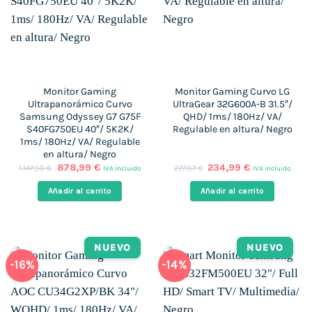
Monitor Gaming
Monitor Gaming Curvo LG
Ultrapanorámico Curvo
UltraGear 32G600A-B 31.5″/
Samsung Odyssey G7 G75F
QHD/ 1ms/ 180Hz/ VA/
S40FG750EU 40″/ 5K2K/
Regulable en altura/ Negro
1ms/ 180Hz/ VA/ Regulable
en altura/ Negro
El
El
El
El
878,99
€
234,99
€
1.147,56
€
277,67
€
IVA incluido
IVA incluido
precio
precio
precio
precio
original
actual
original
actual
Añadir al carrito
Añadir al carrito
era:
es:
era:
es:
1.147,56 €.
878,99 €.
277,67 €.
234,99 €.
NUEVO
NUEVO
-16%
-14%