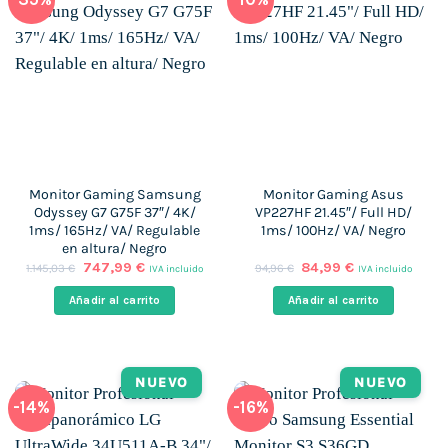
Monitor Gaming Samsung
Monitor Gaming Asus
Odyssey G7 G75F 37″/ 4K/
VP227HF 21.45″/ Full HD/
1ms/ 165Hz/ VA/ Regulable
1ms/ 100Hz/ VA/ Negro
en altura/ Negro
El
El
El
El
747,99
€
84,99
€
1.145,03
€
94,96
€
IVA incluido
IVA incluido
precio
precio
precio
precio
original
actual
original
actual
Añadir al carrito
Añadir al carrito
era:
es:
era:
es:
1.145,03 €.
747,99 €.
94,96 €.
84,99 €.
NUEVO
NUEVO
-14%
-16%