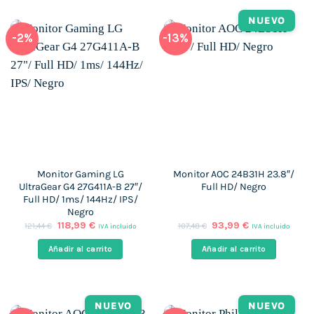
NUEVO
-2%
-13%
Monitor Gaming LG
Monitor AOC 24B31H 23.8″/
UltraGear G4 27G411A-B 27″/
Full HD/ Negro
Full HD/ 1ms/ 144Hz/ IPS/
Negro
El
El
El
El
118,99
€
93,99
€
121,44
€
107,48
€
IVA incluido
IVA incluido
precio
precio
precio
precio
original
actual
original
actual
Añadir al carrito
Añadir al carrito
era:
es:
era:
es:
121,44 €.
118,99 €.
107,48 €.
93,99 €.
NUEVO
NUEVO