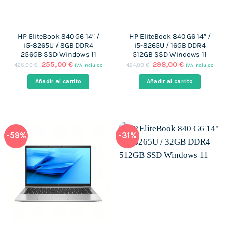
HP EliteBook 840 G6 14″ /
HP EliteBook 840 G6 14″ /
i5-8265U / 8GB DDR4
i5-8265U / 16GB DDR4
256GB SSD Windows 11
512GB SSD Windows 11
El
El
El
El
255,00
€
298,00
€
426,00
€
424,00
€
IVA incluido
IVA incluido
precio
precio
precio
precio
original
actual
original
actual
Añadir al carrito
Añadir al carrito
era:
es:
era:
es:
426,00 €.
255,00 €.
424,00 €.
298,00 €.
-59%
-31%