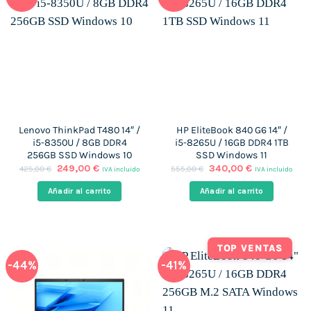
Lenovo ThinkPad T480 14″ /
HP EliteBook 840 G6 14″ /
i5-8350U / 8GB DDR4
i5-8265U / 16GB DDR4 1TB
256GB SSD Windows 10
SSD Windows 11
El
El
El
El
249,00
€
340,00
€
425,00
€
555,00
€
IVA incluido
IVA incluido
precio
precio
precio
precio
original
actual
original
actual
Añadir al carrito
Añadir al carrito
era:
es:
era:
es:
425,00 €.
249,00 €.
555,00 €.
340,00 €.
TOP VENTAS
-44%
-41%