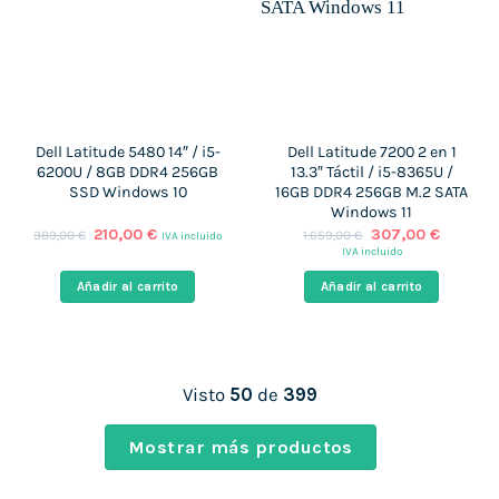
Dell Latitude 5480 14″ / i5-
Dell Latitude 7200 2 en 1
6200U / 8GB DDR4 256GB
13.3″ Táctil / i5-8365U /
SSD Windows 10
16GB DDR4 256GB M.2 SATA
Windows 11
El
El
El
El
210,00
€
307,00
€
389,00
€
1.659,00
€
IVA incluido
precio
precio
precio
precio
IVA incluido
original
actual
original
actual
era:
es:
era:
es:
Añadir al carrito
Añadir al carrito
389,00 €.
210,00 €.
1.659,00 €.
307,00 
Visto
50
de
399
Mostrar más productos