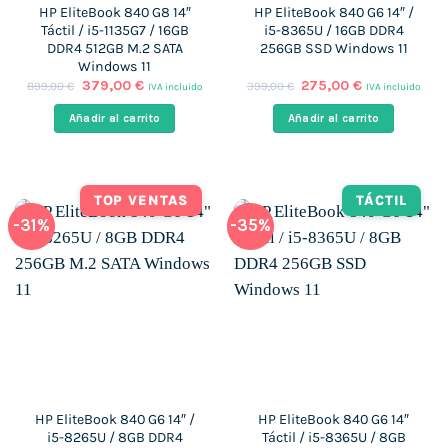
HP EliteBook 840 G8 14″
HP EliteBook 840 G6 14″ /
Táctil / i5-1135G7 / 16GB
i5-8365U / 16GB DDR4
DDR4 512GB M.2 SATA
256GB SSD Windows 11
Windows 11
El
El
El
El
379,00
€
275,00
€
899,00
€
399,00
€
IVA incluido
IVA incluido
precio
precio
precio
precio
original
actual
original
actual
Añadir al carrito
Añadir al carrito
era:
es:
era:
es:
899,00 €.
379,00 €.
399,00 €.
275,00 €.
TOP VENTAS
TÁCTIL
-31%
-35%
HP EliteBook 840 G6 14″ /
HP EliteBook 840 G6 14″
i5-8265U / 8GB DDR4
Táctil / i5-8365U / 8GB