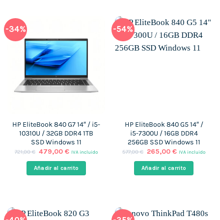
-34%
-54%
HP EliteBook 840 G7 14″ / i5-
HP EliteBook 840 G5 14″ /
10310U / 32GB DDR4 1TB
i5-7300U / 16GB DDR4
SSD Windows 11
256GB SSD Windows 11
El
El
El
El
479,00
€
265,00
€
721,00
€
577,00
€
IVA incluido
IVA incluido
precio
precio
precio
precio
original
actual
original
actual
Añadir al carrito
Añadir al carrito
era:
es:
era:
es:
721,00 €.
479,00 €.
577,00 €.
265,00 €.