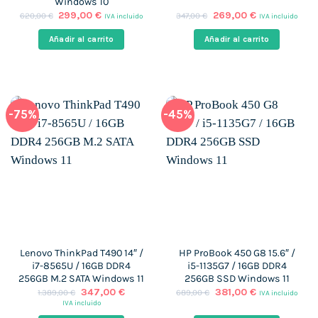
Windows 10
El
El
El
El
299,00
€
269,00
€
620,00
€
347,00
€
IVA incluido
IVA incluido
precio
precio
precio
precio
original
actual
original
actual
Añadir al carrito
Añadir al carrito
era:
es:
era:
es:
620,00 €.
299,00 €.
347,00 €.
269,00 €.
-75%
-45%
Lenovo ThinkPad T490 14″ /
HP ProBook 450 G8 15.6″ /
i7-8565U / 16GB DDR4
i5-1135G7 / 16GB DDR4
256GB M.2 SATA Windows 11
256GB SSD Windows 11
El
El
El
El
347,00
€
381,00
€
1.389,00
€
689,00
€
IVA incluido
precio
precio
precio
precio
IVA incluido
original
actual
original
actual