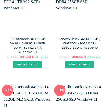
HP EliteBook 840 G6 14″
Lenovo ThinkPad T480 14″ /
Táctil / i5-8265U / 16GB
i5-8350U / 16GB DDR4
DDR4 1TB M.2 SATA
256GB SSD Windows 10
Windows 10
El
El
El
El
361,00
€
269,00
€
620,00
€
425,00
€
IVA incluido
IVA incluido
precio
precio
precio
precio
original
actual
original
actual
Añadir al carrito
Añadir al carrito
era:
es:
era:
es:
620,00 €.
361,00 €.
425,00 €.
269,00 €.
-57%
-61%