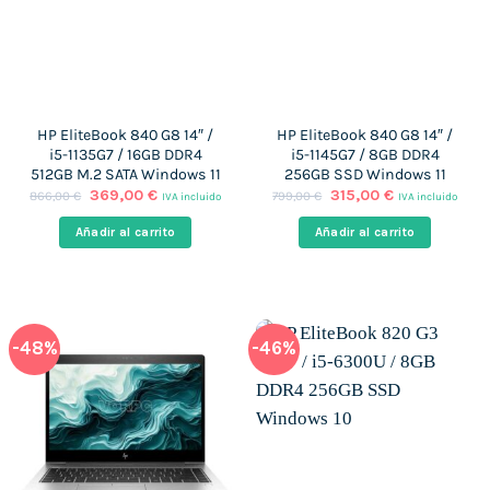
HP EliteBook 840 G8 14″ /
HP EliteBook 840 G8 14″ /
i5-1135G7 / 16GB DDR4
i5-1145G7 / 8GB DDR4
512GB M.2 SATA Windows 11
256GB SSD Windows 11
El
El
El
El
369,00
€
315,00
€
866,00
€
799,00
€
IVA incluido
IVA incluido
precio
precio
precio
precio
original
actual
original
actual
Añadir al carrito
Añadir al carrito
era:
es:
era:
es:
866,00 €.
369,00 €.
799,00 €.
315,00 €.
-48%
-46%