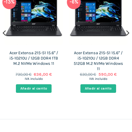
-13%
-6%
Acer Extensa 215-51 15.6″ /
Acer Extensa 215-51 15.6″ /
i5-10210U / 12GB DDR4 1TB
i5-10210U / 12GB DDR4
M.2 NVMe Windows 11
512GB M.2 NVMe Windows
11
El
El
El
El
730,00
€
636,00
€
630,00
€
590,00
€
precio
precio
precio
precio
IVA incluido
IVA incluido
original
actual
original
actual
era:
es:
era:
es:
Añadir al carrito
Añadir al carrito
 €.
730,00 €.
636,00 €.
630,00 €.
590,00 €