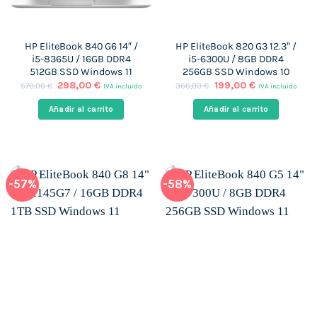
HP EliteBook 840 G6 14″ /
HP EliteBook 820 G3 12.3″ /
i5-8365U / 16GB DDR4
i5-6300U / 8GB DDR4
512GB SSD Windows 11
256GB SSD Windows 10
El
El
El
El
298,00
€
199,00
€
570,00
€
366,00
€
IVA incluido
IVA incluido
precio
precio
precio
precio
original
actual
original
actual
Añadir al carrito
Añadir al carrito
era:
es:
era:
es:
570,00 €.
298,00 €.
366,00 €.
199,00 €.
-57%
-58%