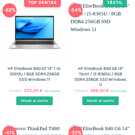
TOP VENTAS
TÁCTIL
-62%
-54%
HP EliteBook 840 G7 14″ / i5-
HP EliteBook 840 G6 14″
10310U / 8GB DDR4 256GB
Táctil / i5-8365U / 8GB
SSD Windows 11
DDR4 256GB SSD Windows
11
El
El
El
El
275,00
€
266,00
€
721,00
€
579,00
€
IVA incluido
IVA incluido
precio
precio
precio
precio
original
actual
original
actual
Añadir al carrito
Añadir al carrito
era:
es:
era:
es:
721,00 €.
275,00 €.
579,00 €.
266,00 €.
-41%
-39%