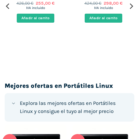
El
El
El
El
426,00
€
255,00
€
424,00
€
298,00
€
precio
precio
precio
precio
IVA incluido
IVA incluido
original
actual
original
actual
era:
es:
era:
es:
Añadir al carrito
Añadir al carrito
426,00 €.
255,00 €.
424,00 €.
298,00 €
€.
Mejores ofertas en Portátiles Linux
Explora las mejores ofertas en Portátiles
Linux y consigue el tuyo al mejor precio