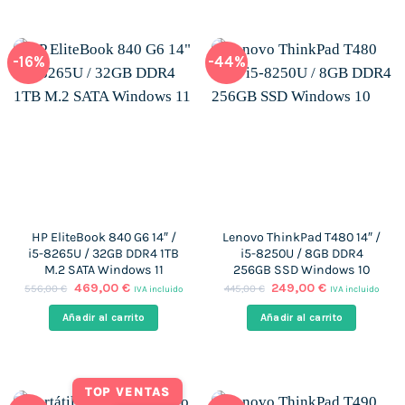
-16%
-44%
HP EliteBook 840 G6 14″ /
Lenovo ThinkPad T480 14″ /
i5-8265U / 32GB DDR4 1TB
i5-8250U / 8GB DDR4
M.2 SATA Windows 11
256GB SSD Windows 10
El
El
El
El
469,00
€
249,00
€
556,00
€
445,00
€
IVA incluido
IVA incluido
precio
precio
precio
precio
original
actual
original
actual
Añadir al carrito
Añadir al carrito
era:
es:
era:
es:
556,00 €.
469,00 €.
445,00 €.
249,00 €.
TOP VENTAS