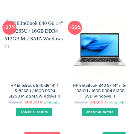
695,00 €.
459,00 €.
899,00 €.
318,00 €.
-37%
-56%
HP EliteBook 840 G6 14″ /
HP EliteBook 840 G7 14″ / i5-
i5-8265U / 16GB DDR4
10310U / 16GB DDR4 512GB
512GB M.2 SATA Windows 11
SSD Windows 11
El
El
El
El
309,00
€
318,00
€
494,00
€
721,00
€
IVA incluido
IVA incluido
precio
precio
precio
precio
original
actual
original
actual
Añadir al carrito
Añadir al carrito
era:
es:
era:
es:
494,00 €.
309,00 €.
721,00 €.
318,00 €.