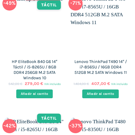
-49%
-71%
TÁCTIL
HP EliteBook 840 G6 14″
Lenovo ThinkPad T490 14″ /
Táctil / i5-8265U / 8GB
i7-8565U / 16GB DDR4
DDR4 256GB M.2 SATA
512GB M.2 SATA Windows 11
Windows 10
El
El
El
El
279,00
€
407,00
€
542,00
€
1.404,00
€
IVA incluido
IVA incluido
precio
precio
precio
precio
original
actual
original
actual
Añadir al carrito
Añadir al carrito
era:
es:
era:
es:
542,00 €.
279,00 €.
1.404,00 €.
407,00 €.
TÁCTIL
-42%
-37%