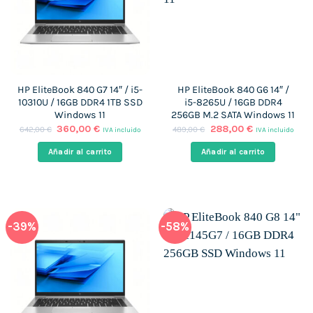
HP EliteBook 840 G7 14″ / i5-
HP EliteBook 840 G6 14″ /
10310U / 16GB DDR4 1TB SSD
i5-8265U / 16GB DDR4
Windows 11
256GB M.2 SATA Windows 11
El
El
El
El
360,00
€
288,00
€
642,00
€
489,00
€
IVA incluido
IVA incluido
precio
precio
precio
precio
original
actual
original
actual
Añadir al carrito
Añadir al carrito
era:
es:
era:
es:
642,00 €.
360,00 €.
489,00 €.
288,00 €.
-39%
-58%