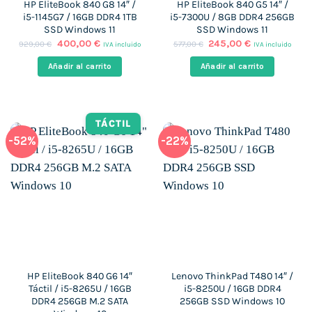
HP EliteBook 840 G8 14″ /
HP EliteBook 840 G5 14″ /
i5-1145G7 / 16GB DDR4 1TB
i5-7300U / 8GB DDR4 256GB
SSD Windows 11
SSD Windows 11
El
El
El
El
400,00
€
245,00
€
929,00
€
577,00
€
IVA incluido
IVA incluido
precio
precio
precio
precio
original
actual
original
actual
Añadir al carrito
Añadir al carrito
era:
es:
era:
es:
929,00 €.
400,00 €.
577,00 €.
245,00 €.
TÁCTIL
-52%
-22%
HP EliteBook 840 G6 14″
Lenovo ThinkPad T480 14″ /
Táctil / i5-8265U / 16GB
i5-8250U / 16GB DDR4
DDR4 256GB M.2 SATA
256GB SSD Windows 10