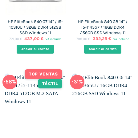
HP EliteBook 840 G7 14″ / i5-
HP EliteBook 840 G8 14″ /
10310U / 32GB DDR4 512GB
i5-1145G7 / 16GB DDR4
SSD Windows 11
256GB SSD Windows 11
El
El
El
El
437,00
€
332,25
€
721,00
€
799,00
€
IVA incluido
IVA incluido
precio
precio
precio
precio
original
actual
original
actual
Añadir al carrito
Añadir al carrito
era:
es:
era:
es:
721,00 €.
437,00 €.
799,00 €.
332,25 €.
TOP VENTAS
-58%
-31%
TÁCTIL