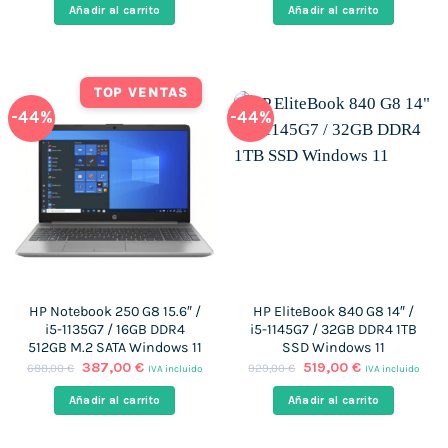
era:
es:
era:
es:
Añadir al carrito
Añadir al carrito
1.389,00 €.
347,00 €.
689,00 €.
381,00 €.
TOP VENTAS
-44%
-44%
HP Notebook 250 G8 15.6″ /
HP EliteBook 840 G8 14″ /
i5-1135G7 / 16GB DDR4
i5-1145G7 / 32GB DDR4 1TB
512GB M.2 SATA Windows 11
SSD Windows 11
El
El
El
El
387,00
€
519,00
€
688,00
€
929,00
€
IVA incluido
IVA incluido
precio
precio
precio
precio
original
actual
original
actual
Añadir al carrito
Añadir al carrito
era:
es:
era:
es:
688,00 €.
387,00 €.
929,00 €.
519,00 €.