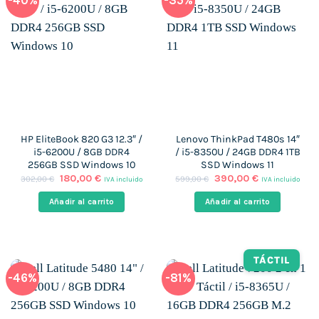
-40%
-35%
HP EliteBook 820 G3 12.3″ /
Lenovo ThinkPad T480s 14″
i5-6200U / 8GB DDR4
/ i5-8350U / 24GB DDR4 1TB
256GB SSD Windows 10
SSD Windows 11
El
El
El
El
180,00
€
390,00
€
302,00
€
599,00
€
IVA incluido
IVA incluido
precio
precio
precio
precio
original
actual
original
actual
Añadir al carrito
Añadir al carrito
era:
es:
era:
es:
302,00 €.
180,00 €.
599,00 €.
390,00 €.
TÁCTIL
-46%
-81%