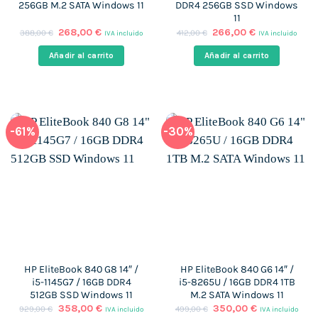
256GB M.2 SATA Windows 11
DDR4 256GB SSD Windows
11
El
El
El
El
268,00
€
266,00
€
388,00
€
412,00
€
IVA incluido
IVA incluido
precio
precio
precio
precio
original
actual
original
actual
Añadir al carrito
Añadir al carrito
era:
es:
era:
es:
388,00 €.
268,00 €.
412,00 €.
266,00 €.
-61%
-30%
HP EliteBook 840 G8 14″ /
HP EliteBook 840 G6 14″ /
i5-1145G7 / 16GB DDR4
i5-8265U / 16GB DDR4 1TB
512GB SSD Windows 11
M.2 SATA Windows 11
El
El
El
El
358,00
€
350,00
€
929,00
€
499,00
€
IVA incluido
IVA incluido
precio
precio
precio
precio