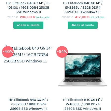
HP EliteBook 840 G7 14″ / i5-
HP EliteBook 840 G6 14″ /
10310U / 16GB DDR4 256GB
i5-8265U / 32GB DDR4
SSD Windows 11
512GB SSD Windows 11
El
El
El
El
295,00
€
417,00
€
721,00
€
608,00
€
IVA incluido
IVA incluido
precio
precio
precio
precio
original
actual
original
actual
Añadir al carrito
Añadir al carrito
era:
es:
era:
es:
721,00 €.
295,00 €.
608,00 €.
417,00 €.
-40%
-54%
HP EliteBook 840 G6 14″ /
HP EliteBook 840 G6 14″ /
i5-8265U / 16GB DDR4
i5-8365U / 8GB DDR4
256GB SSD Windows 11
256GB SSD Windows 11