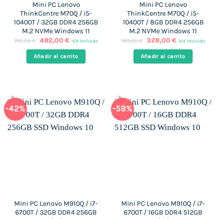
Mini PC Lenovo
Mini PC Lenovo
ThinkCentre M70Q / i5-
ThinkCentre M70Q / i5-
10400T / 32GB DDR4 256GB
10400T / 8GB DDR4 256GB
M.2 NVMe Windows 11
M.2 NVMe Windows 11
El
El
El
El
482,00
€
328,00
€
749,00
€
749,00
€
IVA incluido
IVA incluido
precio
precio
precio
precio
original
actual
original
actual
Añadir al carrito
Añadir al carrito
era:
es:
era:
es:
749,00 €.
482,00 €.
749,00 €.
328,00 €.
-42%
-58%
Mini PC Lenovo M910Q / i7-
Mini PC Lenovo M910Q / i7-
6700T / 32GB DDR4 256GB
6700T / 16GB DDR4 512GB