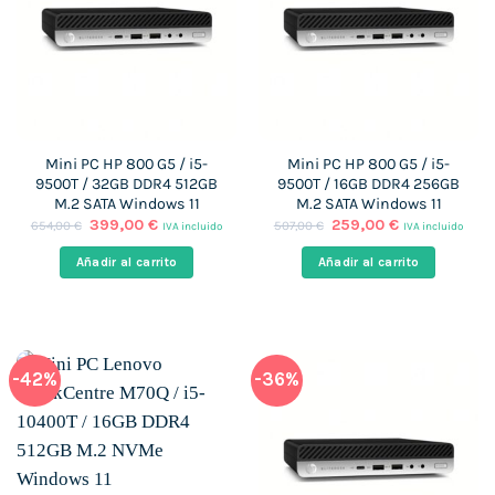
Mini PC HP 800 G5 / i5-
Mini PC HP 800 G5 / i5-
9500T / 32GB DDR4 512GB
9500T / 16GB DDR4 256GB
M.2 SATA Windows 11
M.2 SATA Windows 11
El
El
El
El
399,00
€
259,00
€
654,00
€
507,00
€
IVA incluido
IVA incluido
precio
precio
precio
precio
original
actual
original
actual
Añadir al carrito
Añadir al carrito
era:
es:
era:
es:
654,00 €.
399,00 €.
507,00 €.
259,00 €.
-42%
-36%