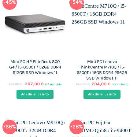
-45%
-54%
Mini PC HP EliteDesk 800
Mini PC Lenovo
G4 / i5-8500T / 32GB DDR4
ThinkCentre M710Q / i5-
512GB SSD Windows 11
6500T / 16GB DDR4 256GB
SSD Windows 11
El
El
El
El
367,00
€
204,00
€
673,00
€
442,00
€
IVA incluido
IVA incluido
precio
precio
precio
precio
original
actual
original
actual
Añadir al carrito
Añadir al carrito
era:
es:
era:
es:
673,00 €.
367,00 €.
442,00 €.
204,00 €.
-36%
-28%