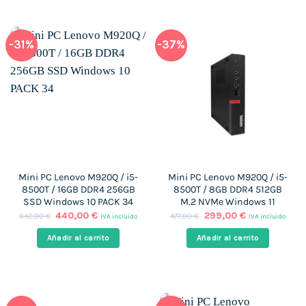
-31%
-37%
Mini PC Lenovo M920Q / i5-
Mini PC Lenovo M920Q / i5-
8500T / 16GB DDR4 256GB
8500T / 8GB DDR4 512GB
SSD Windows 10 PACK 34
M.2 NVMe Windows 11
El
El
El
El
440,00
€
299,00
€
642,00
€
477,00
€
IVA incluido
IVA incluido
precio
precio
precio
precio
original
actual
original
actual
Añadir al carrito
Añadir al carrito
era:
es:
era:
es:
642,00 €.
440,00 €.
477,00 €.
299,00 €.