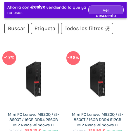
Buscar
Etiqueta
Todos los filtros
-17%
-36%
Mini PC Lenovo M920Q / i5-
Mini PC Lenovo M920Q / i5-
8500T / 16GB DDR4 256GB
8500T / 16GB DDR4 512GB
M.2 NVMe Windows 11
M.2 NVMe Windows 11
El
El
El
El
285,15
€
316,95
€
342,00
€
494,00
€