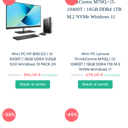
Mini PC HP 800 G3 / i5-
Mini PC Lenovo
6500T / 16GB DDR4 512GB
ThinkCentre M70Q / i5-
SSD Windows 10 PACK 24
10400T / 16GB DDR4 1TB M.2
NVMe Windows 11
El
El
El
El
294,05
€
476,00
€
399,00
€
749,00
€
IVA incluido
IVA incluido
precio
precio
precio
precio
original
actual
original
actual
Añadir al carrito
Añadir al carrito
era:
es:
era:
es:
399,00 €.
294,05 €.
749,00 €.
476,00 €.
-39%
-49%