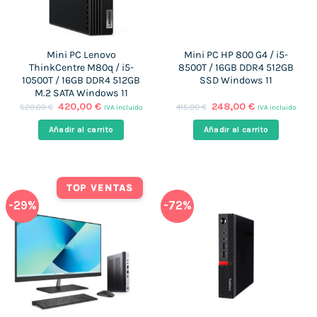
Mini PC Lenovo
Mini PC HP 800 G4 / i5-
ThinkCentre M80q / i5-
8500T / 16GB DDR4 512GB
10500T / 16GB DDR4 512GB
SSD Windows 11
M.2 SATA Windows 11
El
El
El
El
420,00
€
248,00
€
520,00
€
415,00
€
IVA incluido
IVA incluido
precio
precio
precio
precio
original
actual
original
actual
Añadir al carrito
Añadir al carrito
era:
es:
era:
es:
520,00 €.
420,00 €.
415,00 €.
248,00 €.
TOP VENTAS
-29%
-72%