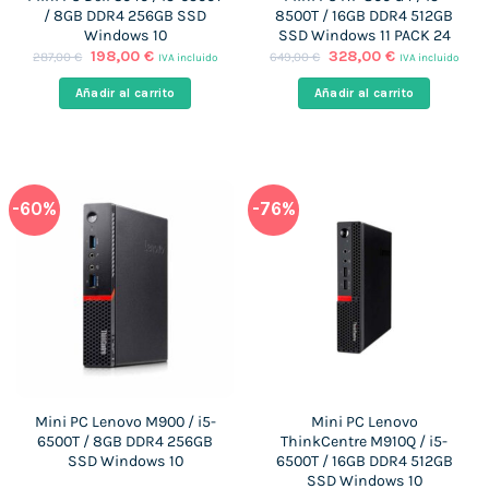
/ 8GB DDR4 256GB SSD
8500T / 16GB DDR4 512GB
Windows 10
SSD Windows 11 PACK 24
El
El
El
El
198,00
€
328,00
€
287,00
€
649,00
€
IVA incluido
IVA incluido
precio
precio
precio
precio
original
actual
original
actual
Añadir al carrito
Añadir al carrito
era:
es:
era:
es:
287,00 €.
198,00 €.
649,00 €.
328,00 €.
-60%
-76%
Mini PC Lenovo M900 / i5-
Mini PC Lenovo
6500T / 8GB DDR4 256GB
ThinkCentre M910Q / i5-
SSD Windows 10
6500T / 16GB DDR4 512GB
SSD Windows 10