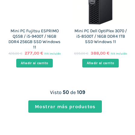
Mini PC Fujitsu ESPRIMO
Mini PC Dell OptiPlex 3070 /
Q558 / i5-9400T / 16GB
i5-8500T / 16GB DDR4 1TB
DDR4 256GB SSD Windows
SSD Windows 11
11
El
El
El
El
277,00
€
388,00
€
428,00
€
699,00
€
IVA incluido
IVA incluido
precio
precio
precio
precio
original
actual
original
actual
Añadir al carrito
Añadir al carrito
era:
es:
era:
es:
428,00 €.
277,00 €.
699,00 €.
388,00 €.
Visto
50
de
109
Mostrar más productos