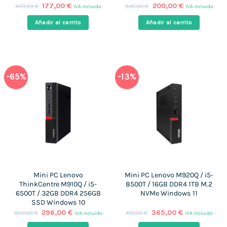
El
El
El
El
177,00
€
200,00
€
439,00
€
840,00
€
IVA incluido
IVA incluido
precio
precio
precio
precio
original
actual
original
actual
Añadir al carrito
Añadir al carrito
era:
es:
era:
es:
439,00 €.
177,00 €.
840,00 €.
200,00 €.
-65%
-13%
Mini PC Lenovo
Mini PC Lenovo M920Q / i5-
ThinkCentre M910Q / i5-
8500T / 16GB DDR4 1TB M.2
6500T / 32GB DDR4 256GB
NVMe Windows 11
SSD Windows 10
El
El
El
El
296,00
€
365,00
€
850,00
€
419,00
€
IVA incluido
IVA incluido
precio
precio
precio
precio
original
actual
original
actual