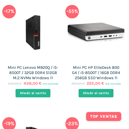
-17%
-55%
Mini PC Lenovo M920Q / i5-
Mini PC HP EliteDesk 800
8500T / 32GB DDR4 512GB
G4 / i5-8500T / 16GB DDR4
M.2 NVMe Windows 11
256GB SSD Windows 11
El
El
El
El
438,00
€
225,00
€
530,00
€
499,00
€
IVA incluido
IVA incluido
precio
precio
precio
precio
original
actual
original
actual
Añadir al carrito
Añadir al carrito
era:
es:
era:
es:
530,00 €.
438,00 €.
499,00 €.
225,00 €.
TOP VENTAS
-19%
-23%