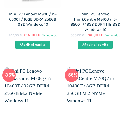
Mini PC Lenovo M900 / i5-
Mini PC Lenovo
6500T / 16GB DDR4 256GB
ThinkCentre M910Q / i5-
SSD Windows 10
6500T / 16GB DDR4 1TB SSD
Windows 10
El
El
El
El
215,00
€
242,00
€
499,00
€
850,00
€
IVA incluido
IVA incluido
precio
precio
precio
precio
original
actual
original
actual
Añadir al carrito
Añadir al carrito
era:
es:
era:
es:
499,00 €.
215,00 €.
850,00 €.
242,00 €.
-36%
-56%