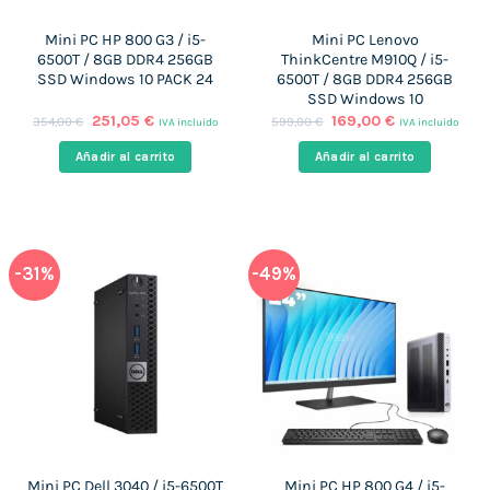
Mini PC HP 800 G3 / i5-
Mini PC Lenovo
6500T / 8GB DDR4 256GB
ThinkCentre M910Q / i5-
SSD Windows 10 PACK 24
6500T / 8GB DDR4 256GB
SSD Windows 10
El
El
El
El
251,05
€
169,00
€
354,00
€
599,00
€
IVA incluido
IVA incluido
precio
precio
precio
precio
original
actual
original
actual
Añadir al carrito
Añadir al carrito
era:
es:
era:
es:
354,00 €.
251,05 €.
599,00 €.
169,00 €.
-31%
-49%
Mini PC Dell 3040 / i5-6500T
Mini PC HP 800 G4 / i5-