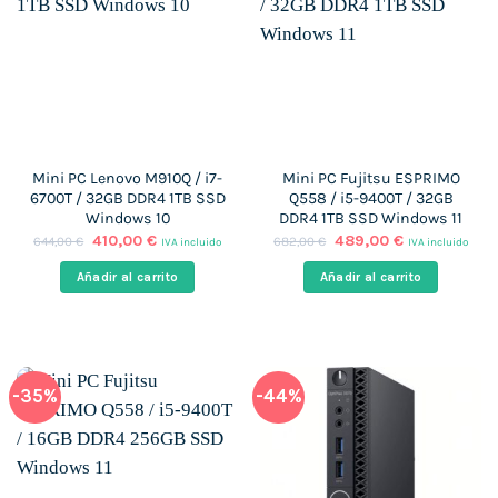
Mini PC Lenovo M910Q / i7-
Mini PC Fujitsu ESPRIMO
6700T / 32GB DDR4 1TB SSD
Q558 / i5-9400T / 32GB
Windows 10
DDR4 1TB SSD Windows 11
El
El
El
El
410,00
€
489,00
€
644,00
€
682,00
€
IVA incluido
IVA incluido
precio
precio
precio
precio
original
actual
original
actual
Añadir al carrito
Añadir al carrito
era:
es:
era:
es:
644,00 €.
410,00 €.
682,00 €.
489,00 €.
-35%
-44%