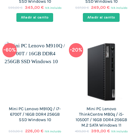
SSD Windows 10
SSD Windows 10
El
El
El
El
345,00
€
249,00
€
599,00
€
597,00
€
IVA incluido
IVA incluido
precio
precio
precio
precio
original
actual
original
actual
Añadir al carrito
Añadir al carrito
era:
es:
era:
es:
599,00 €.
345,00 €.
597,00 €.
249,00 €.
-60%
-20%
Mini PC Lenovo M910Q / i7-
Mini PC Lenovo
6700T / 16GB DDR4 256GB
ThinkCentre M80q / i5-
SSD Windows 10
10500T / 16GB DDR4 256GB
M.2 SATA Windows 11
El
El
El
El
226,00
€
399,00
€
559,00
€
499,00
€
IVA incluido
IVA incluido
precio
precio
precio
precio