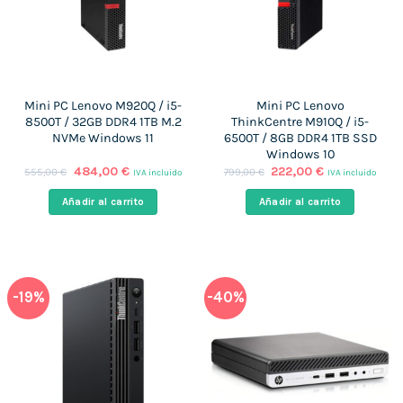
Mini PC Lenovo M920Q / i5-
Mini PC Lenovo
8500T / 32GB DDR4 1TB M.2
ThinkCentre M910Q / i5-
NVMe Windows 11
6500T / 8GB DDR4 1TB SSD
Windows 10
El
El
El
El
484,00
€
222,00
€
555,00
€
799,00
€
IVA incluido
IVA incluido
precio
precio
precio
precio
original
actual
original
actual
Añadir al carrito
Añadir al carrito
era:
es:
era:
es:
555,00 €.
484,00 €.
799,00 €.
222,00 €.
-19%
-40%