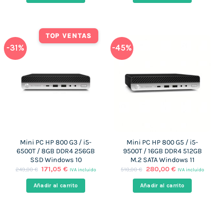
830,00 €.
177,00 €.
599,00 €.
275,00 €.
TOP VENTAS
-31%
-45%
Mini PC HP 800 G3 / i5-
Mini PC HP 800 G5 / i5-
6500T / 8GB DDR4 256GB
9500T / 16GB DDR4 512GB
SSD Windows 10
M.2 SATA Windows 11
El
El
El
El
171,05
€
280,00
€
249,00
€
510,00
€
IVA incluido
IVA incluido
precio
precio
precio
precio
original
actual
original
actual
Añadir al carrito
Añadir al carrito
era:
es:
era:
es:
249,00 €.
171,05 €.
510,00 €.
280,00 €.