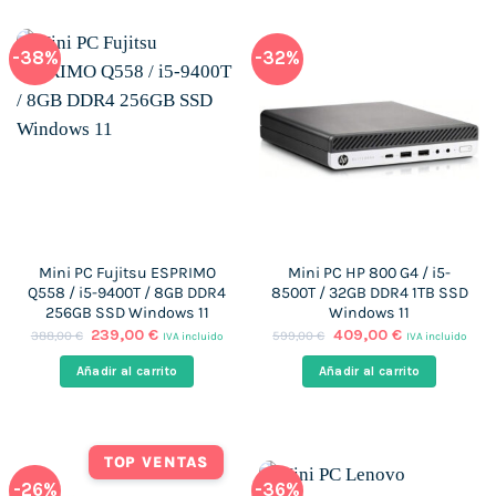
-38%
-32%
Mini PC Fujitsu ESPRIMO
Mini PC HP 800 G4 / i5-
Q558 / i5-9400T / 8GB DDR4
8500T / 32GB DDR4 1TB SSD
256GB SSD Windows 11
Windows 11
El
El
El
El
239,00
€
409,00
€
388,00
€
599,00
€
IVA incluido
IVA incluido
precio
precio
precio
precio
original
actual
original
actual
Añadir al carrito
Añadir al carrito
era:
es:
era:
es:
388,00 €.
239,00 €.
599,00 €.
409,00 €.
TOP VENTAS
-26%
-36%