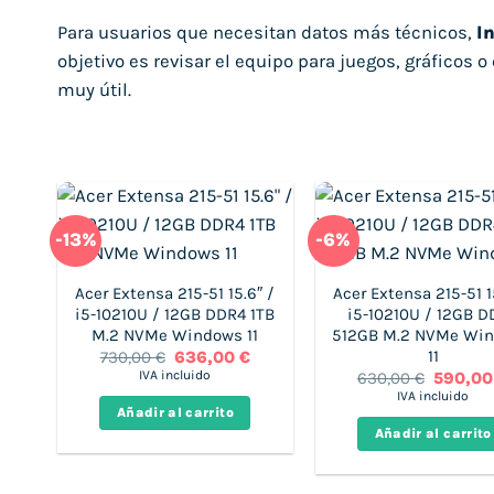
Para usuarios que necesitan datos más técnicos,
I
objetivo es revisar el equipo para juegos, gráficos
muy útil.
-13%
-6%
Acer Extensa 215-51 15.6″ /
Acer Extensa 215-51 1
i5-10210U / 12GB DDR4 1TB
i5-10210U / 12GB D
M.2 NVMe Windows 11
512GB M.2 NVMe Wi
11
El
El
730,00
€
636,00
€
precio
precio
IVA incluido
El
630,00
€
590,0
original
actual
precio
IVA incluido
era:
es:
original
Añadir al carrito
730,00 €.
636,00 €.
era:
Añadir al carrito
630,00 