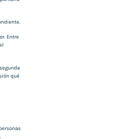
ondiente.
r. Entre
el
e segunda
sión qué
personas
.