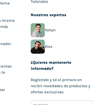
Tutoriales
istema
Nuestros expertos
la misma
s más
Yohan
enador.
Alex
¿Quieres mantenerte
mientas
informado?
 te
Regístrate y sé el primero en
recibir novedades de productos y
zar
ofertas exclusivas.