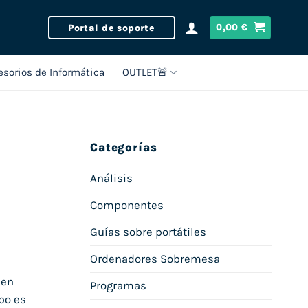
Portal de soporte
0,00
€
esorios de Informática
OUTLET🚨
Categorías
Análisis
Componentes
Guías sobre portátiles
Ordenadores Sobremesa
 en
Programas
po es