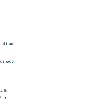
el tipo
rdenador
a. En
da y