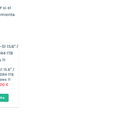
 si el
amienta
1 15.6″ /
DDR4 1TB
ws 11
El
,00
€
o
precio
nal
actual
es:
ito
0 €.
620,00 €.