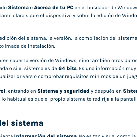
endo
Sistema
o
Acerca de tu PC
en el buscador de Windows.
ante clara sobre el dispositivo y sobre la edición de Wind
ición del sistema, la versión, la compilación del sistem
oximada de instalación.
res saber la versión de Windows, sino también otros datos
ada o si el sistema es de
64 bits
. Es una información muy ú
ualizar drivers o comprobar requisitos mínimos de un jueg
rol
, entrando en
Sistema y seguridad
y después en
Sist
 habitual es que el propio sistema te redirija a la pantal
del sistema
mienta
Información del sistema
. No es tan visual como la