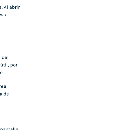
 Al abrir
ows
a
 del
til, por
o.
ema
,
la de
 pantalla