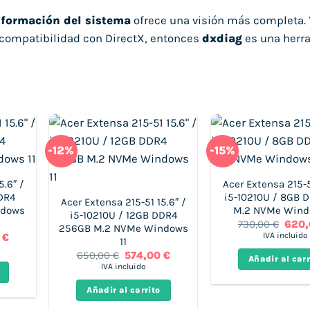
nformación del sistema
ofrece una visión más completa. Y
 o compatibilidad con DirectX, entonces
dxdiag
es una herr
-12%
-15%
5.6″ /
Acer Extensa 215-5
DR4
i5-10210U / 8GB 
Acer Extensa 215-51 15.6″ /
ndows
M.2 NVMe Windo
i5-10210U / 12GB DDR4
El
730,00
€
620
256GB M.2 NVMe Windows
preci
El
IVA incluido
0
€
11
origi
precio
El
El
era:
650,00
€
574,00
€
actual
Añadir al carr
precio
precio
730,0
es:
IVA incluido
original
actual
€.
590,00 €.
era:
es:
Añadir al carrito
650,00 €.
574,00 €.