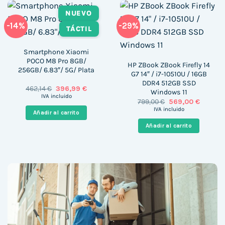
NUEVO
-14%
-29%
TÁCTIL
Smartphone Xiaomi
POCO M8 Pro 8GB/
HP ZBook ZBook Firefly 14
256GB/ 6.83″/ 5G/ Plata
G7 14″ / i7-10510U / 16GB
DDR4 512GB SSD
El
El
462,14
€
396,99
€
Windows 11
precio
precio
IVA incluido
El
El
799,00
€
569,00
€
original
actual
precio
precio
era:
es:
IVA incluido
Añadir al carrito
original
actual
462,14 €.
396,99 €.
era:
es:
Añadir al carrito
799,00 €.
569,00 