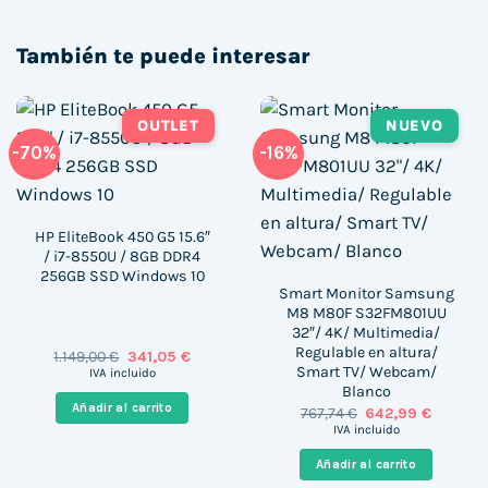
También te puede interesar
OUTLET
NUEVO
-70%
-16%
HP EliteBook 450 G5 15.6″
/ i7-8550U / 8GB DDR4
256GB SSD Windows 10
Smart Monitor Samsung
M8 M80F S32FM801UU
32″/ 4K/ Multimedia/
Regulable en altura/
El
El
1.149,00
€
341,05
€
precio
precio
Smart TV/ Webcam/
IVA incluido
original
actual
Blanco
era:
es:
Añadir al carrito
El
El
767,74
€
642,99
€
1.149,00 €.
341,05 €.
precio
precio
IVA incluido
original
actual
era:
es:
Añadir al carrito
767,74 €.
642,99 €