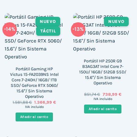
NUEVO
NUEVO
-14%
-13%
TÁCTIL
Portátil HP 250R G9
B3AG3AT Intel Core 7-
Portátil Gaming HP
150U/ 16GB/ 512GB SSD/
Victus 15-FA2039NS Intel
15.6″/ Sin Sistema
Core 7-240H/ 16GB/ 1TB
Operativo
SSD/ GeForce RTX 5060/
15.6″/ Sin Sistema
El
El
851,74
€
738,99
€
Operativo
precio
precio
IVA incluido
El
El
1.581,88
€
1.366,99
€
original
actual
precio
precio
era:
es:
IVA incluido
Añadir al carrito
original
actual
851,74 €.
738,99 €
era:
es:
Añadir al carrito
1.581,88 €.
1.366,99 €.