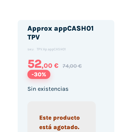
Approx appCASH01
TPV
TPV.Ap.appCASH01
SKU:
52
,00 €
74,00 €
-30%
Sin existencias
Este producto
está agotado.