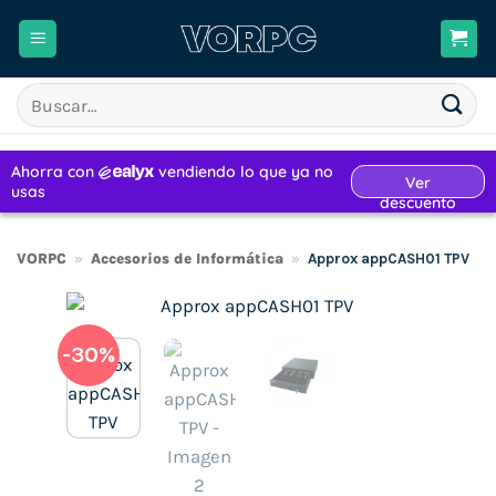
Saltar
al
contenido
Buscar
por:
VORPC
»
Accesorios de Informática
»
Approx appCASH01 TPV
-30%