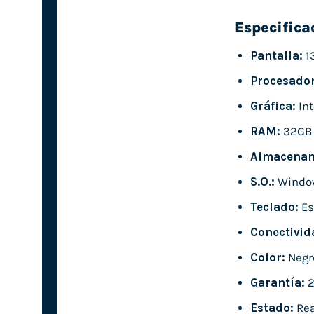
Especifica
Pantalla:
13
Procesador
Gráfica:
Int
RAM:
32GB
Almacenam
S.O.:
Window
Teclado:
Es
Conectivid
Color:
Negr
Garantía:
2
Estado:
Rea