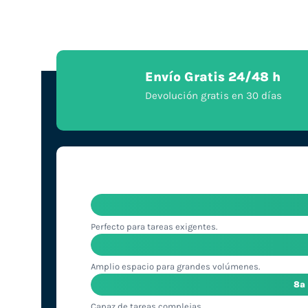
Envío Gratis 24/48 h
Devolución gratis en 30 días
Perfecto para tareas exigentes.
Amplio espacio para grandes volúmenes.
8ª
Capaz de tareas complejas.