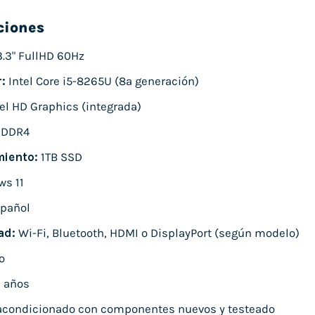
ciones
.3" FullHD 60Hz
:
Intel Core i5-8265U (8ª generación)
el HD Graphics (integrada)
 DDR4
iento:
1TB SSD
s 11
pañol
ad:
Wi-Fi, Bluetooth, HDMI o DisplayPort (según modelo)
o
 años
condicionado con componentes nuevos y testeado