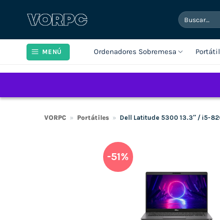
Saltar
Buscar
al
por:
contenido
Ordenadores Sobremesa
Portáti
MENÚ
VORPC
»
Portátiles
»
Dell Latitude 5300 13.3″ / i5-
-51%