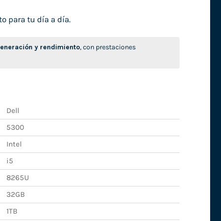
o para tu día a día.
neración y rendimiento
, con prestaciones
Dell
5300
Intel
i5
8265U
32GB
1TB