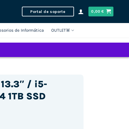
Portal de soporte
0,00
€
esorios de Informática
OUTLET🚨
13.3″ / i5-
4 1TB SSD