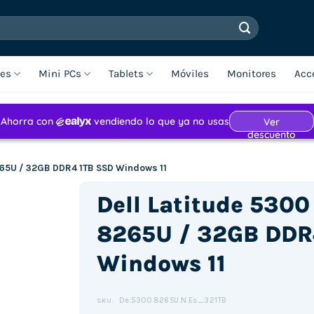
les
Mini PCs
Tablets
Móviles
Monitores
Acc
8265U / 32GB DDR4 1TB SSD Windows 11
Dell Latitude 5300 
8265U / 32GB DDR
Windows 11
De.5300.8265U.N.Es_321TB
SKU: