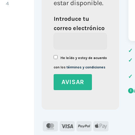
estar disponible.
Introduce tu
correo electrónico
✓
He leído y estoy de acuerdo
✓
con los
términos y condiciones
✓
i
MasterCard
Visa
PayPal
Apple
Pay