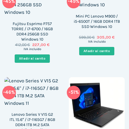
-45%
-49%
Mini PC Lenovo M900 /
i5-6500T / 16GB DDR4 1TB
Fujitsu Esprimo P757
SSD Windows 10
TORRE / i7-6700 / 16GB
DDR4 256GB SSD
El
El
599,00
€
305,00
€
Windows 10
precio
precio
IVA incluido
El
El
412,00
€
227,00
€
original
actual
precio
precio
era:
es:
IVA incluido
Añadir al carrito
original
actual
599,00 €.
305,00 
era:
es:
Añadir al carrito
412,00 €.
227,00 €.
-46%
-51%
Lenovo Series V V15 G2
ITL 15.6″ / i7-1165G7 / 8GB
DDR4 1TB M.2 SATA