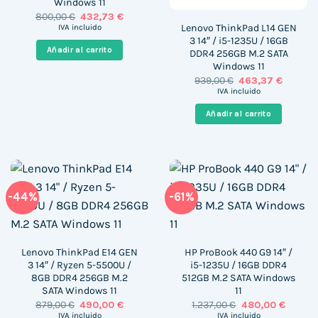
Windows 11
El
El
800,00
€
432,73
€
precio
precio
Lenovo ThinkPad L14 GEN
IVA incluido
original
actual
3 14″ / i5-1235U / 16GB
era:
es:
Añadir al carrito
DDR4 256GB M.2 SATA
800,00 €.
432,73 €.
Windows 11
El
El
939,00
€
463,37
€
precio
precio
IVA incluido
original
actual
era:
es:
Añadir al carrito
939,00 €.
463,37 €
-44%
-61%
Lenovo ThinkPad E14 GEN
HP ProBook 440 G9 14″ /
3 14″ / Ryzen 5-5500U /
i5-1235U / 16GB DDR4
8GB DDR4 256GB M.2
512GB M.2 SATA Windows
SATA Windows 11
11
El
El
El
El
879,00
€
490,00
€
1.237,00
€
480,00
€
precio
precio
precio
precio
IVA incluido
IVA incluido