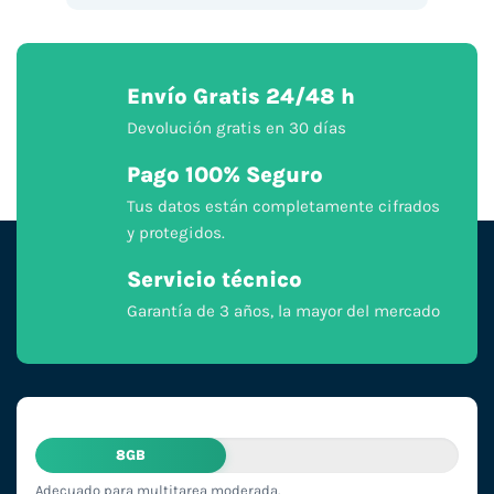
Envío Gratis 24/48 h
Devolución gratis en 30 días
Pago 100% Seguro
Tus datos están completamente cifrados
y protegidos.
Servicio técnico
Garantía de 3 años, la mayor del mercado
8GB
Adecuado para multitarea moderada.