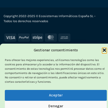
Copyright 2022-2025 © Ecosistemas Informáticos España SL –
Todos los derechos reservados
Visa
PayPal
Stripe
MasterCard
Cash
On
Delivery
Gestionar consentimiento
×
Para ofrecer las mejores experiencias, utilizamos tecnologías como las
-7
cookies para almacenar y/o acceder a la información del dispositivo. El
consentimiento de estas tecnologías nos permitirá procesar datos como el
comportamiento de navegación o las identificaciones únicas en este sitio.
HA
No consentir o retirar el consentimiento, puede afectar negativamente a
OUTLET VORPC
ciertas características y funciones.
Calidad probada,
Aceptar
precios imbatibles
Denegar