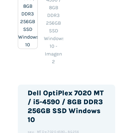
Dell OptiPlex 7020 MT
/ i5-4590 / 8GB DDR3
256GB SSD Windows
10
MT.De.7020.4590_8G256
SKU: