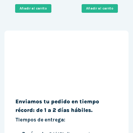
original
actual
original
actual
era:
es:
era:
es:
Añadir al carrito
Añadir al carrito
879,00 €.
490,00 €.
1.237,00 €.
480,00 
Enviamos tu pedido en tiempo
récord: de 1 a 2 días hábiles.
Tiempos de entrega: