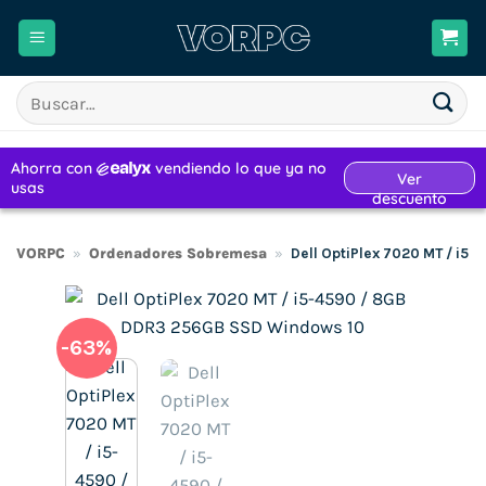
Saltar
al
contenido
Buscar
por:
VORPC
»
Ordenadores Sobremesa
»
Dell OptiPlex 7020 MT / i
-63%