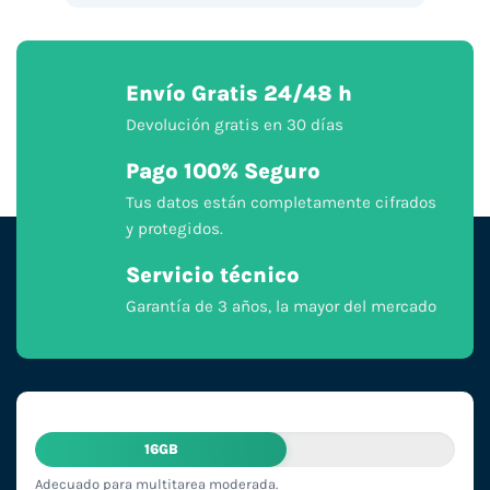
Envío Gratis 24/48 h
Devolución gratis en 30 días
Pago 100% Seguro
Tus datos están completamente cifrados
y protegidos.
Servicio técnico
Garantía de 3 años, la mayor del mercado
16GB
Adecuado para multitarea moderada.