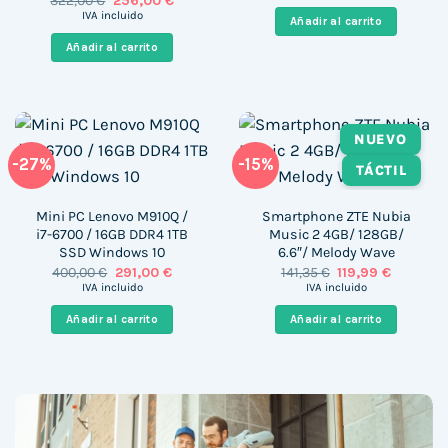
322,00
€
256,00
€
original
actual
precio
precio
era:
es:
IVA incluido
Añadir al carrito
original
actual
399,00 €.
275,00 €
era:
es:
Añadir al carrito
322,00 €.
256,00 €.
NUEVO
-27%
-15%
TÁCTIL
Mini PC Lenovo M910Q /
Smartphone ZTE Nubia
i7-6700 / 16GB DDR4 1TB
Music 2 4GB/ 128GB/
SSD Windows 10
6.6″/ Melody Wave
El
El
El
El
400,00
€
291,00
€
141,35
€
119,99
€
precio
precio
precio
precio
IVA incluido
IVA incluido
original
actual
original
actual
era:
es:
era:
es:
Añadir al carrito
Añadir al carrito
400,00 €.
291,00 €.
141,35 €.
119,99 €.