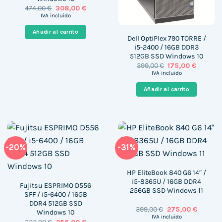
El
El
474,00
€
308,00
€
precio
precio
IVA incluido
original
actual
era:
es:
Añadir al carrito
474,00 €.
308,00 €.
Dell OptiPlex 790 TORRE /
i5-2400 / 16GB DDR3
512GB SSD Windows 10
El
El
399,00
€
175,00
€
precio
precio
IVA incluido
original
actual
era:
es:
Añadir al carrito
399,00 €.
175,00 €
-20%
-31%
HP EliteBook 840 G6 14″ /
i5-8365U / 16GB DDR4
Fujitsu ESPRIMO D556
256GB SSD Windows 11
SFF / i5-6400 / 16GB
DDR4 512GB SSD
El
El
399,00
€
275,00
€
Windows 10
precio
precio
IVA incluido
El
El