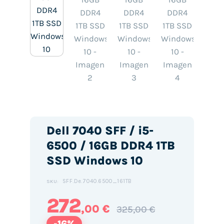
Dell 7040 SFF / i5-
6500 / 16GB DDR4 1TB
SSD Windows 10
SFF.De.7040.6500_161TB
SKU:
272
,00 €
325,00 €
-16%