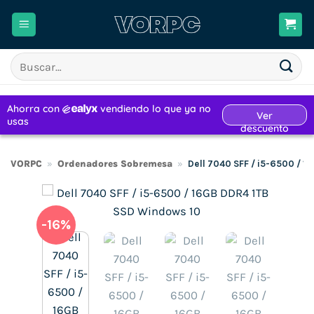
Saltar
al
contenido
Buscar
por:
VORPC
»
Ordenadores Sobremesa
»
Dell 7040 SFF / i5-6500 / 
-16%