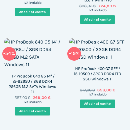
15.6″/ Win11 Pro
precio
precio
IVA incluido
El
El
898,32
€
724,99
€
original
actual
precio
precio
era:
es:
IVA incluido
Añadir al carrito
original
actual
322,00 €.
169,00 €.
era:
es:
Añadir al carrito
898,32 €.
724,99 
-54%
-19%
HP ProDesk 400 G7 SFF /
i5-10500 / 32GB DDR4 1TB
HP ProBook 640 G5 14″ /
SSD Windows 11
i5-8265U / 8GB DDR4
256GB M.2 SATA Windows
El
El
817,00
€
658,00
€
11
precio
precio
IVA incluido
El
El
587,00
€
269,00
€
original
actual
precio
precio
era:
es:
IVA incluido
Añadir al carrito
original
actual
817,00 €.
658,00 
era:
es:
Añadir al carrito
587,00 €.
269,00 €.