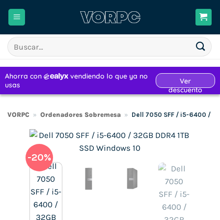
Saltar
al
contenido
Buscar
por:
VORPC
»
Ordenadores Sobremesa
»
Dell 7050 SFF / i5-6400 / 
-20%