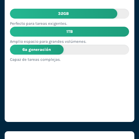
32GB
Perfecto para tareas exigentes.
1TB
Amplio espacio para grandes volúmenes.
6ª generación
Capaz de tareas complejas.