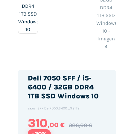
Dell 7050 SFF / i5-
6400 / 32GB DDR4
1TB SSD Windows 10
SFF.De.7050.6400_321TB
SKU:
310
,00 €
386,00 €
-20%