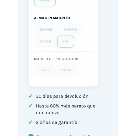
32GB
ALMACENAMIENTO
256GB
500GB
512GB
1TB
MODELO DE PROCESADOR
6400
6500
✓
30 días para devolución
✓
Hasta 60% más barato que
uno nuevo
✓
2 años de garantía