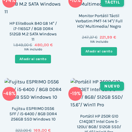
-74%
-10%
TÁCTIL
Monitor Portátil Táctil
Verbatim PMT-14 14″/ Full
HP EliteBook 840 G8 14″ /
HD/ Multimedia/ Negro
i7-1165G7 / 8GB DDR4
512GB M.2 SATA Windows
El
El
247,37
€
221,99
€
11
precio
precio
IVA incluido
El
El
1.849,00
€
480,00
€
original
actual
precio
precio
era:
es:
IVA incluido
Añadir al carrito
original
actual
247,37 €.
221,99 €
era:
es:
Añadir al carrito
1.849,00 €.
480,00 €.
NUEVO
-48%
-19%
Fujitsu ESPRIMO D556
SFF / i5-6400 / 8GB DDR4
Portátil HP 250R G10
256GB SSD Windows 10
C14Q3ET Intel Core 5-
120U/ 8GB/ 512GB SSD/
El
El
322,00
€
169,00
€