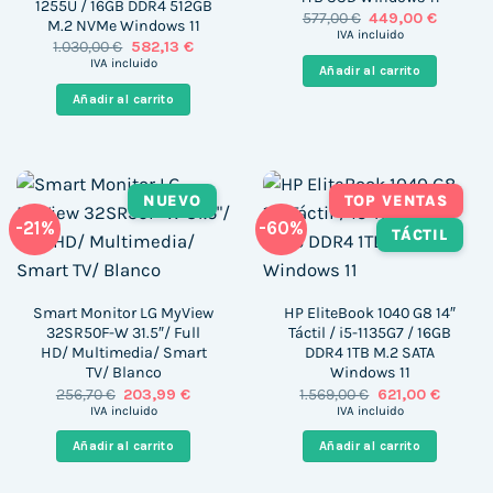
1255U / 16GB DDR4 512GB
El
El
577,00
€
449,00
€
M.2 NVMe Windows 11
precio
precio
IVA incluido
El
El
1.030,00
€
582,13
€
original
actual
precio
precio
era:
es:
IVA incluido
Añadir al carrito
original
actual
577,00 €.
449,00 €
era:
es:
Añadir al carrito
1.030,00 €.
582,13 €.
NUEVO
TOP VENTAS
-21%
-60%
TÁCTIL
Smart Monitor LG MyView
HP EliteBook 1040 G8 14″
32SR50F-W 31.5″/ Full
Táctil / i5-1135G7 / 16GB
HD/ Multimedia/ Smart
DDR4 1TB M.2 SATA
TV/ Blanco
Windows 11
El
El
El
El
256,70
€
203,99
€
1.569,00
€
621,00
€
precio
precio
precio
precio
IVA incluido
IVA incluido
original
actual
original
actual
era:
es:
era:
es:
Añadir al carrito
Añadir al carrito
256,70 €.
203,99 €.
1.569,00 €.
621,00 €