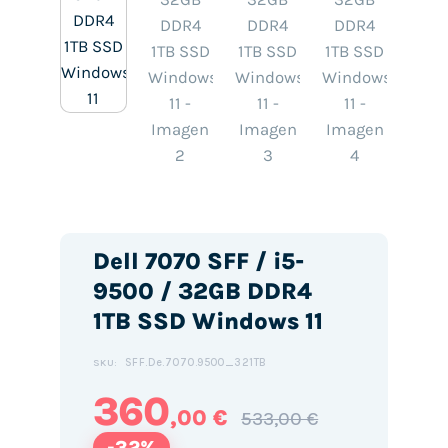
Dell 7070 SFF / i5-
9500 / 32GB DDR4
1TB SSD Windows 11
SFF.De.7070.9500_321TB
SKU:
360
,00 €
533,00 €
-32%