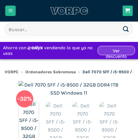
Saltar
al
contenido
Buscar
por:
VORPC
»
Ordenadores Sobremesa
»
Dell 7070 SFF / i5-9500 / 
-32%