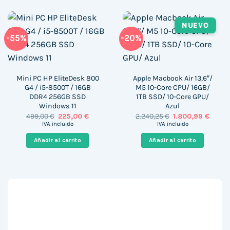
NUEVO
-55%
-20%
Mini PC HP EliteDesk 800
Apple Macbook Air 13,6″/
G4 / i5-8500T / 16GB
M5 10-Core CPU/ 16GB/
DDR4 256GB SSD
1TB SSD/ 10-Core GPU/
Windows 11
Azul
El
El
El
El
499,00
€
225,00
€
2.240,25
€
1.800,99
€
precio
precio
precio
precio
IVA incluido
IVA incluido
original
actual
original
actua
era:
es:
era:
es:
Añadir al carrito
Añadir al carrito
499,00 €.
225,00 €.
2.240,25 €.
1.800,