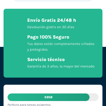
Envío Gratis 24/48 h
Devolución gratis en 30 días
Pago 100% Seguro
Tus datos están completamente cifrados
y protegidos.
Servicio técnico
Garantía de 3 años, la mayor del mercado
32GB
Perfecto para tareas exigentes.