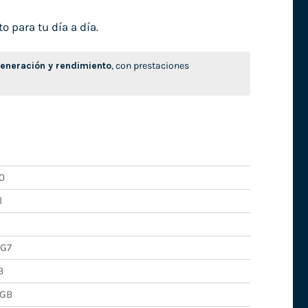
o para tu día a día.
neración y rendimiento
, con prestaciones
0
l
5G7
B
GB