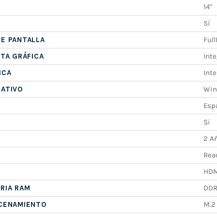
14"
Sí
E PANTALLA
Ful
ETA GRÁFICA
Int
ICA
Int
RATIVO
Win
Esp
Si
2 A
Rea
HDM
RIA RAM
DDR
ACENAMIENTO
M.2