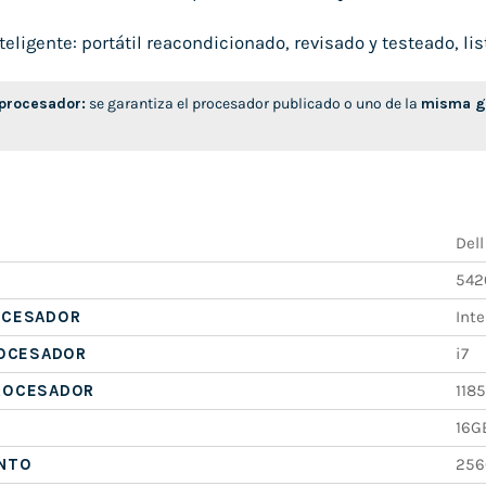
ligente: portátil reacondicionado, revisado y testeado, list
 procesador:
se garantiza el procesador publicado o uno de la
misma ge
Dell
542
OCESADOR
Inte
ROCESADOR
i7
ROCESADOR
118
16G
NTO
256