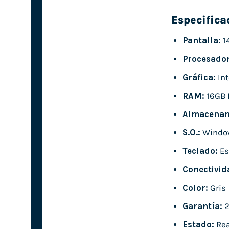
Especifica
Pantalla:
14
Procesador
Gráfica:
Int
RAM:
16GB 
Almacenam
S.O.:
Window
Teclado:
Es
Conectivid
Color:
Gris
Garantía:
2
Estado:
Rea