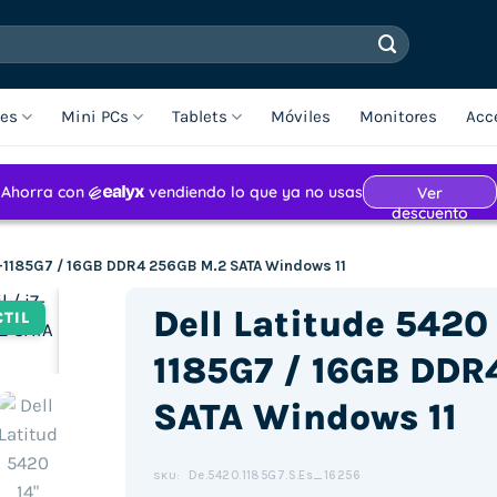
les
Mini PCs
Tablets
Móviles
Monitores
Acc
 i7-1185G7 / 16GB DDR4 256GB M.2 SATA Windows 11
Dell Latitude 5420 1
CTIL
1185G7 / 16GB DDR
SATA Windows 11
Haz clic para aceptar cookies de
marketing y permitir este
contenido (Translation error)
De.5420.1185G7.S.Es_16256
SKU: