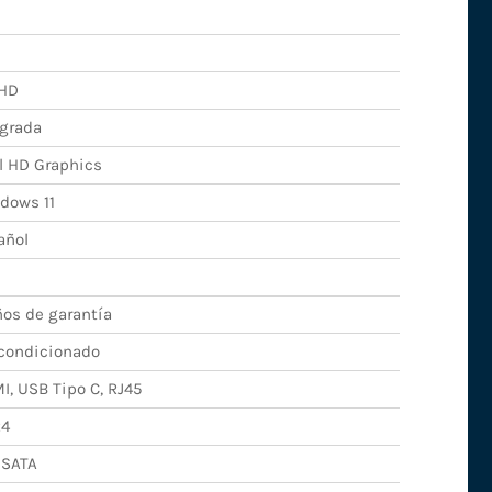
lHD
egrada
el HD Graphics
dows 11
añol
ños de garantía
condicionado
I, USB Tipo C, RJ45
4
 SATA