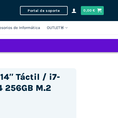
Portal de soporte
0,00
€
esorios de Informática
OUTLET🚨
4″ Táctil / i7-
4 256GB M.2