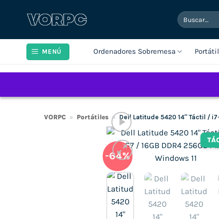
Saltar
Buscar
al
por:
contenido
Ordenadores Sobremesa
Portáti
MENÚ
VORPC
»
Portátiles
»
Dell Latitude 5420 14″ Táctil /
TÁ
-64%