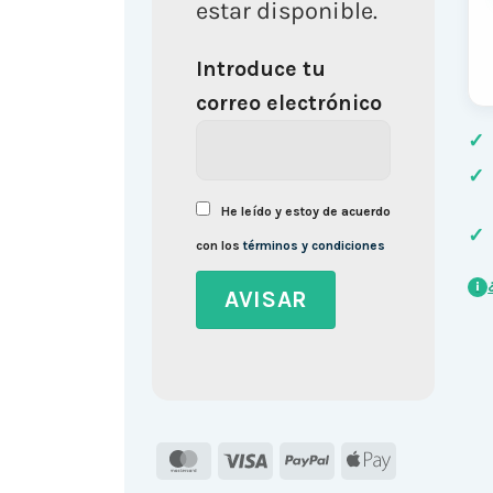
estar disponible.
Introduce tu
correo electrónico
✓
✓
He leído y estoy de acuerdo
✓
con los
términos y condiciones
i
MasterCard
Visa
PayPal
Apple
Pay