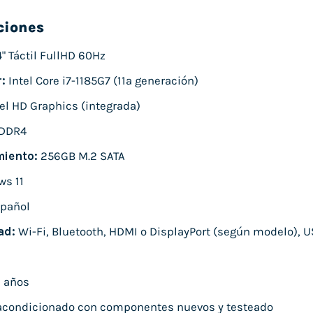
ciones
" Táctil FullHD 60Hz
:
Intel Core i7-1185G7 (11ª generación)
el HD Graphics (integrada)
DDR4
iento:
256GB M.2 SATA
s 11
pañol
ad:
Wi-Fi, Bluetooth, HDMI o DisplayPort (según modelo), U
 años
condicionado con componentes nuevos y testeado