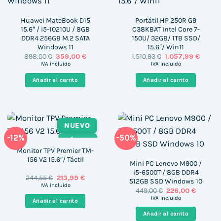
Huawei MateBook D15
Portátil HP 250R G9
15.6″ / i5-10210U / 8GB
C38KBAT Intel Core 7-
DDR4 256GB M.2 SATA
150U/ 32GB/ 1TB SSD/
Windows 11
15.6″/ Win11
El
El
El
El
898,00
€
359,00
€
1.510,93
€
1.057,99
€
precio
precio
precio
precio
IVA incluido
IVA incluido
original
actual
original
actual
era:
es:
era:
es:
Añadir al carrito
Añadir al carrito
898,00 €.
359,00 €.
1.510,93 €.
1.057,9
NUEVO
-12%
-50%
TÁCTIL
Monitor TPV Premier TM-
156 V2 15.6″/ Táctil
Mini PC Lenovo M900 /
i5-6500T / 8GB DDR4
El
El
244,55
€
213,99
€
512GB SSD Windows 10
precio
precio
IVA incluido
El
El
449,00
€
226,00
€
original
actual
precio
precio
era:
es:
IVA incluido
Añadir al carrito
original
actual
244,55 €.
213,99 €.
era:
es:
Añadir al carrito
449,00 €.
226,00 €