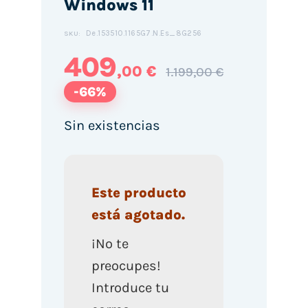
Windows 11
De.153510.1165G7.N.Es_8G256
SKU:
409
,00 €
1.199,00 €
-66%
Sin existencias
Este producto
está agotado.
¡No te
preocupes!
Introduce tu