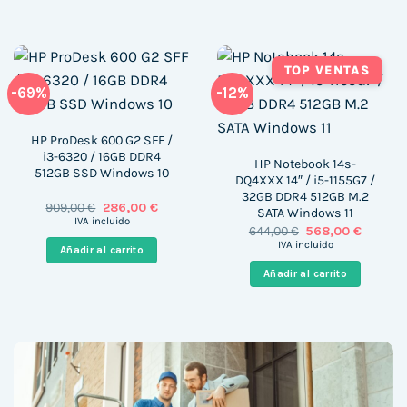
TOP VENTAS
-69%
-12%
HP ProDesk 600 G2 SFF /
i3-6320 / 16GB DDR4
HP Notebook 14s-
512GB SSD Windows 10
DQ4XXX 14″ / i5-1155G7 /
32GB DDR4 512GB M.2
El
El
909,00
€
286,00
€
SATA Windows 11
precio
precio
IVA incluido
El
El
644,00
€
568,00
€
original
actual
precio
precio
era:
es:
IVA incluido
Añadir al carrito
original
actual
909,00 €.
286,00 €.
era:
es:
Añadir al carrito
644,00 €.
568,00 