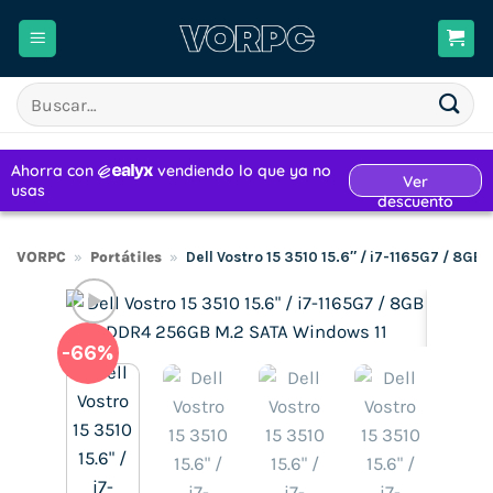
Saltar
al
contenido
Buscar
por:
VORPC
»
Portátiles
»
Dell Vostro 15 3510 15.6″ / i7-1165G7 / 8G
-66%
H