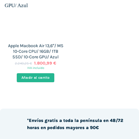
Apple Macbook Air 13,6″/ M5
10-Core CPU/ 16GB/ 1TB
SSD/ 10-Core GPU/ Azul
El
El
1.800,99
€
2.240,25
€
precio
precio
IVA incluido
original
actual
era:
es:
Añadir al carrito
2.240,25 €.
1.800,99 €.
*Envíos gratis a toda la península en 48/72
horas en pedidos mayores a 90€