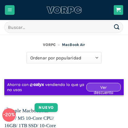
Saltar
al
contenido
Buscar
por:
VORPC
»
MacBook Air
NUEVO
-20%