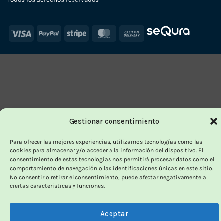
Visa
PayPal
Stripe
MasterCard
Cash
On
Delivery
Gestionar consentimiento
Para ofrecer las mejores experiencias, utilizamos tecnologías como las
cookies para almacenar y/o acceder a la información del dispositivo. El
consentimiento de estas tecnologías nos permitirá procesar datos como el
comportamiento de navegación o las identificaciones únicas en este sitio.
No consentir o retirar el consentimiento, puede afectar negativamente a
ciertas características y funciones.
Aceptar