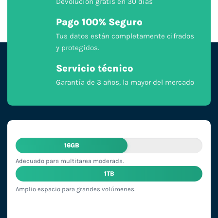
Devolución gratis en 30 días
Pago 100% Seguro
Tus datos están completamente cifrados
y protegidos.
Servicio técnico
Garantía de 3 años, la mayor del mercado
16GB
Adecuado para multitarea moderada.
1TB
Amplio espacio para grandes volúmenes.