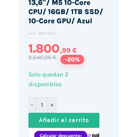
13,6″/ M5 10-Core
CPU/ 16GB/ 1TB SSD/
10-Core GPU/ Azul
MDHJ4Y/A
SKU:
1.800
,99 €
2.240,25 €
-20%
Solo quedan 2
disponibles
Apple Macbook Air 13,6"/ M5 10-Core CP
Añadir al carrito