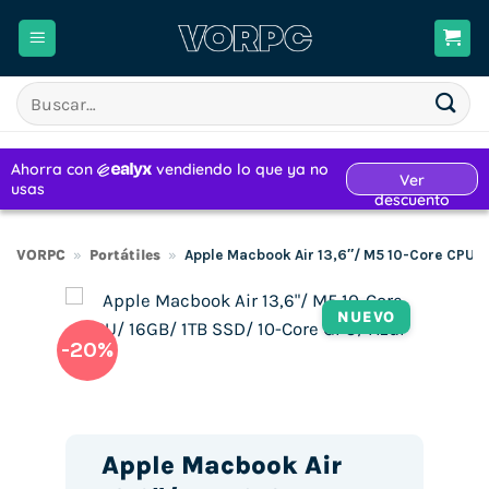
Saltar
al
contenido
Buscar
por:
VORPC
»
Portátiles
»
Apple Macbook Air 13,6″/ M5 10-Core CPU/ 
NUEVO
-20%
Apple Macbook Air