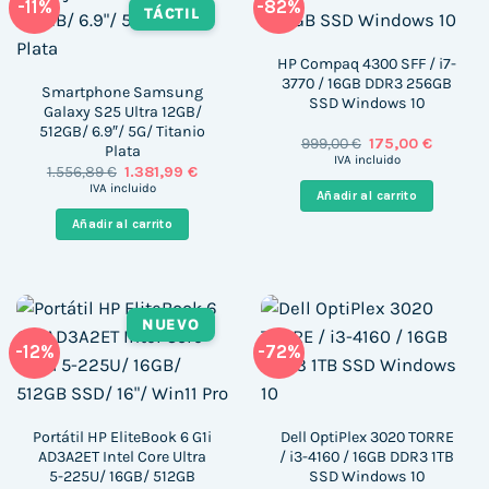
-11%
-82%
TÁCTIL
HP Compaq 4300 SFF / i7-
3770 / 16GB DDR3 256GB
Smartphone Samsung
SSD Windows 10
Galaxy S25 Ultra 12GB/
512GB/ 6.9″/ 5G/ Titanio
El
El
999,00
€
175,00
€
Plata
precio
precio
IVA incluido
El
El
1.556,89
€
1.381,99
€
original
actual
precio
precio
era:
es:
IVA incluido
Añadir al carrito
original
actual
999,00 €.
175,00 €
era:
es:
Añadir al carrito
1.556,89 €.
1.381,99 €.
NUEVO
-12%
-72%
Portátil HP EliteBook 6 G1i
Dell OptiPlex 3020 TORRE
AD3A2ET Intel Core Ultra
/ i3-4160 / 16GB DDR3 1TB
5-225U/ 16GB/ 512GB
SSD Windows 10