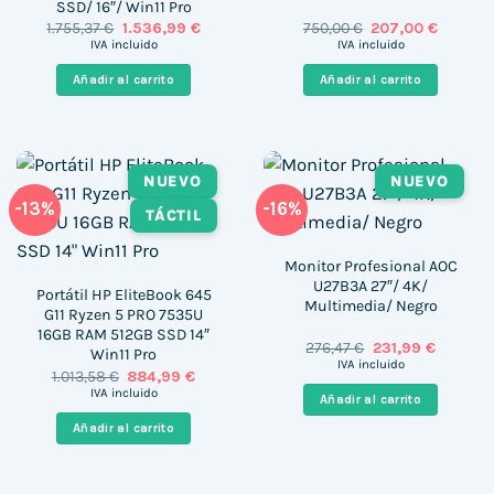
SSD/ 16″/ Win11 Pro
El
El
El
El
1.755,37
€
1.536,99
€
750,00
€
207,00
€
precio
precio
precio
precio
IVA incluido
IVA incluido
original
actual
original
actual
era:
es:
era:
es:
Añadir al carrito
Añadir al carrito
1.755,37 €.
1.536,99 €.
750,00 €.
207,00 €
NUEVO
NUEVO
-13%
-16%
TÁCTIL
Monitor Profesional AOC
U27B3A 27″/ 4K/
Portátil HP EliteBook 645
Multimedia/ Negro
G11 Ryzen 5 PRO 7535U
16GB RAM 512GB SSD 14″
El
El
276,47
€
231,99
€
Win11 Pro
precio
precio
IVA incluido
El
El
1.013,58
€
884,99
€
original
actual
precio
precio
era:
es:
IVA incluido
Añadir al carrito
original
actual
276,47 €.
231,99 €
era:
es:
Añadir al carrito
1.013,58 €.
884,99 €.