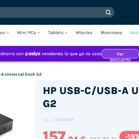
les
Mini PCs
Tablets
Móviles
Monitores
Acc
A Universal Dock G2
HP USB-C/USB-A Un
G2
2302202R4
SKU:
157
-15