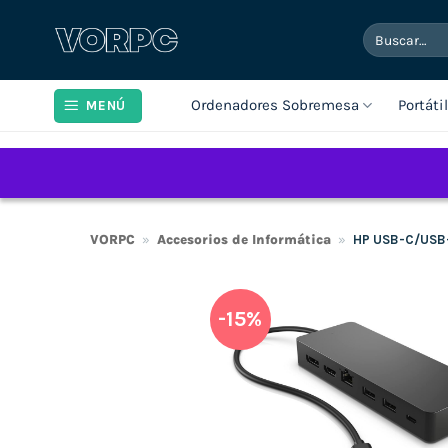
Saltar
Buscar
al
por:
contenido
Ordenadores Sobremesa
Portáti
MENÚ
VORPC
»
Accesorios de Informática
»
HP USB-C/USB-
-15%