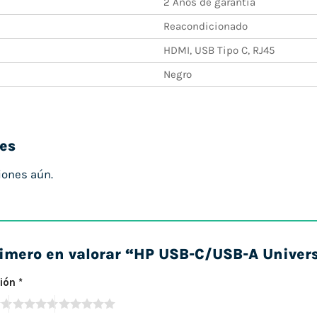
2 Años de garantía
Reacondicionado
HDMI, USB Tipo C, RJ45
Negro
es
iones aún.
rimero en valorar “HP USB-C/USB-A Univer
ción
*