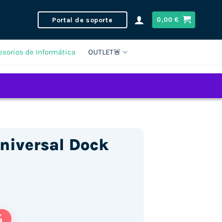
Portal de soporte
0,00
€
esorios de Informática
OUTLET🚨
iversal Dock
%