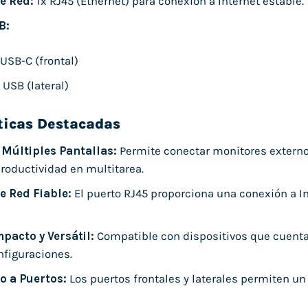
e Red:
1x RJ45 (Ethernet) para conexión a Internet estable.
B:
 USB-C (frontal)
 USB (lateral)
ticas Destacadas
 Múltiples Pantallas:
Permite conectar monitores externos
productividad en multitarea.
e Red Fiable:
El puerto RJ45 proporciona una conexión a In
pacto y Versátil:
Compatible con dispositivos que cuentan
nfiguraciones.
o a Puertos:
Los puertos frontales y laterales permiten un