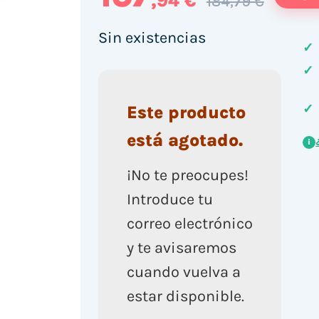
,94 €
184,79 €
Sin existencias
✓
✓
✓
Este producto
está agotado.
i
¡No te preocupes!
Introduce tu
correo electrónico
y te avisaremos
cuando vuelva a
estar disponible.