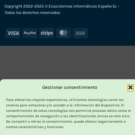
Copyright 2022-2025 © Ecosistemas Informáticos España SL –
Todos los derechos reservados
Visa
PayPal
Stripe
MasterCard
Cash
On
Delivery
Gestionar consentimiento
Para ofrecer las mejores experiencias, utilizamos tecnologías como las
cookies para almacenar y/o acceder a la información del dispositivo. El
consentimiento de estas tecnologías nos permitirá procesar datos como el
comportamiento de navegación o las identificaciones únicas en este sitio.
No consentir o retirar el consentimiento, puede afectar negativamente a
ciertas características y funciones.