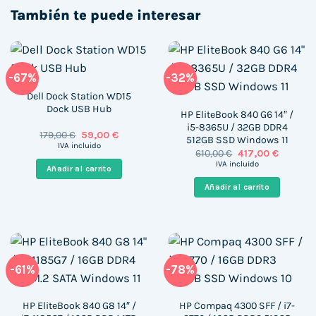
También te puede interesar
-67%
-32%
Dell Dock Station WD15
Dock USB Hub
HP EliteBook 840 G6 14″ /
i5-8365U / 32GB DDR4
El
El
179,00
€
59,00
€
512GB SSD Windows 11
precio
precio
IVA incluido
El
El
610,00
€
417,00
€
original
actual
precio
precio
era:
es:
IVA incluido
Añadir al carrito
original
actual
179,00 €.
59,00 €.
era:
es:
Añadir al carrito
610,00 €.
417,00 €.
-61%
-78%
HP EliteBook 840 G8 14″ /
HP Compaq 4300 SFF / i7-