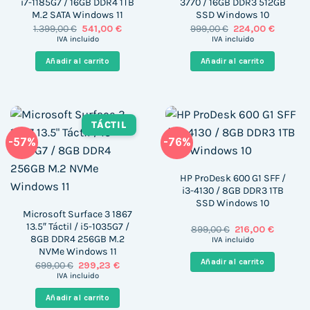
i7-1185G7 / 16GB DDR4 1TB
3770 / 16GB DDR3 512GB
M.2 SATA Windows 11
SSD Windows 10
El
El
El
El
1.399,00
€
541,00
€
999,00
€
224,00
€
precio
precio
precio
precio
IVA incluido
IVA incluido
original
actual
original
actual
era:
es:
era:
es:
Añadir al carrito
Añadir al carrito
1.399,00 €.
541,00 €.
999,00 €.
224,00 €
TÁCTIL
-57%
-76%
HP ProDesk 600 G1 SFF /
i3-4130 / 8GB DDR3 1TB
SSD Windows 10
Microsoft Surface 3 1867
13.5″ Táctil / i5-1035G7 /
El
El
899,00
€
216,00
€
precio
precio
8GB DDR4 256GB M.2
IVA incluido
original
actual
NVMe Windows 11
era:
es:
Añadir al carrito
El
El
699,00
€
299,23
€
899,00 €.
216,00 €
precio
precio
IVA incluido
original
actual
era:
es:
Añadir al carrito
699,00 €.
299,23 €.