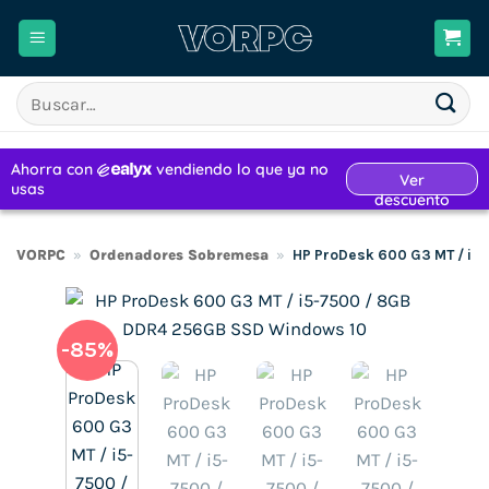
Saltar
al
contenido
Buscar
por:
VORPC
»
Ordenadores Sobremesa
»
HP ProDesk 600 G3 MT / i5
-85%