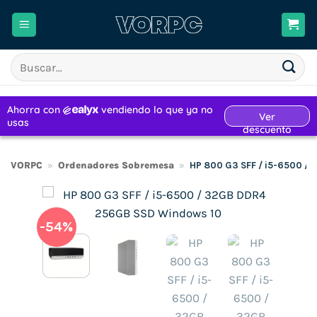
Saltar
al
contenido
Buscar
por:
VORPC
»
Ordenadores Sobremesa
»
HP 800 G3 SFF / i5-6500 /
-54%