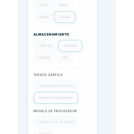
8 GB
8GB
16GB
32GB
ALMACENAMIENTO
256 GB
256GB
512GB
1TB
TARJETA GRÁFICA
Integrierte Grafik
Intel HD Graphics
MODELO DE PROCESADOR
Intel Core i5-6600
6500