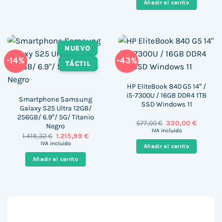
Añadir al carrito
760,00 €.
480,00 
NUEVO
-14%
-43%
TÁCTIL
HP EliteBook 840 G5 14″ /
i5-7300U / 16GB DDR4 1TB
Smartphone Samsung
SSD Windows 11
Galaxy S25 Ultra 12GB/
256GB/ 6.9″/ 5G/ Titanio
El
El
577,00
€
330,00
€
Negro
precio
precio
IVA incluido
El
El
1.418,32
€
1.215,99
€
original
actual
precio
precio
era:
es:
IVA incluido
Añadir al carrito
original
actual
577,00 €.
330,00 €
era:
es:
Añadir al carrito
1.418,32 €.
1.215,99 €.