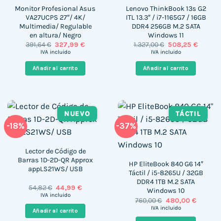
Monitor Profesional Asus
Lenovo ThinkBook 13s G2
VA27UCPS 27″/ 4K/
ITL 13.3″ / i7-1165G7 / 16GB
Multimedia/ Regulable
DDR4 256GB M.2 SATA
en altura/ Negro
Windows 11
El
El
El
El
391,64
€
327,99
€
1.327,00
€
508,25
€
precio
precio
precio
precio
IVA incluido
IVA incluido
original
actual
original
actual
era:
es:
era:
es:
Añadir al carrito
Añadir al carrito
391,64 €.
327,99 €.
1.327,00 €.
508,25 
NUEVO
TÁCTIL
-18%
-37%
Lector de Código de
Barras 1D-2D-QR Approx
HP EliteBook 840 G6 14″
appLS21WS/ USB
Táctil / i5-8265U / 32GB
DDR4 1TB M.2 SATA
El
El
54,82
€
44,99
€
Windows 10
precio
precio
IVA incluido
El
El
760,00
€
480,00
€
original
actual
precio
precio
era:
es:
IVA incluido
Añadir al carrito
original
actual
54,82 €.
44,99 €.
era:
es: