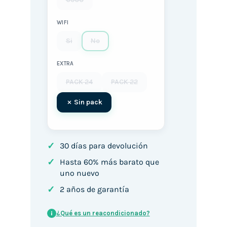
WIFI
Si
No
EXTRA
PACK 24
PACK 22
Sin pack
✓
30 días para devolución
✓
Hasta 60% más barato que
uno nuevo
✓
2 años de garantía
¿Qué es un reacondicionado?
i