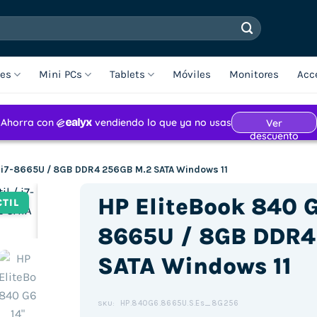
les
Mini PCs
Tablets
Móviles
Monitores
Acc
 / i7-8665U / 8GB DDR4 256GB M.2 SATA Windows 11
HP EliteBook 840 G6
CTIL
8665U / 8GB DDR4
SATA Windows 11
Haz clic para aceptar cookies de
marketing y permitir este
contenido (Translation error)
HP.840G6.8665U.S.Es_8G256
SKU: