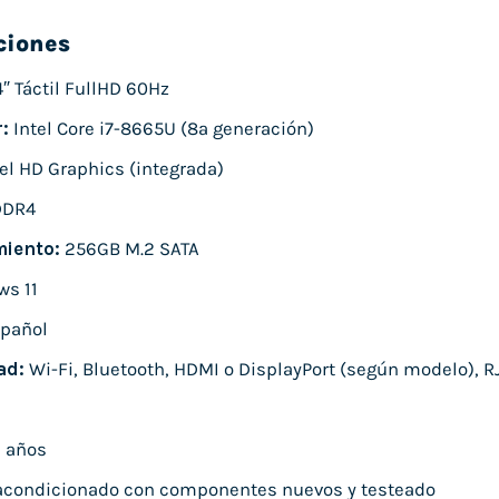
ciones
″ Táctil FullHD 60Hz
:
Intel Core i7-8665U (8ª generación)
el HD Graphics (integrada)
DDR4
iento:
256GB M.2 SATA
s 11
pañol
ad:
Wi-Fi, Bluetooth, HDMI o DisplayPort (según modelo), RJ
 años
condicionado con componentes nuevos y testeado