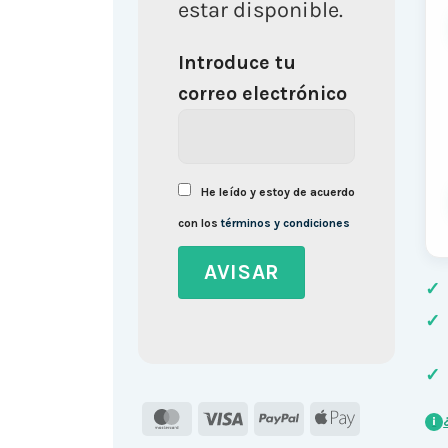
estar disponible.
Introduce tu
correo electrónico
He leído y estoy de acuerdo
con los
términos y condiciones
✓
✓
✓
MasterCard
Visa
PayPal
Apple
i
Pay