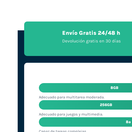
Envío Gratis 24/48 h
Devolución gratis en 30 días
8GB
Adecuado para multitarea moderada.
256GB
Adecuado para juegos y multimedia.
8ª
Capaz de tareas complejas.