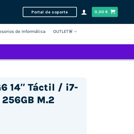
Portal de soporte
0,00
€
esorios de Informática
OUTLET🚨
 14″ Táctil / i7-
 256GB M.2