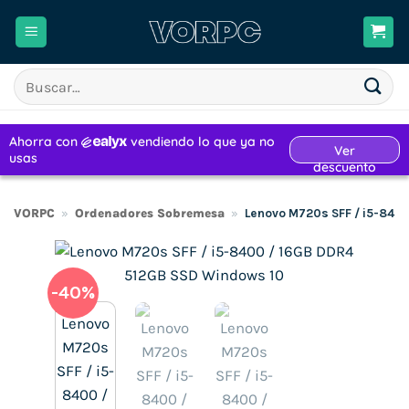
Saltar
al
contenido
Buscar
por:
VORPC
»
Ordenadores Sobremesa
»
Lenovo M720s SFF / i5-840
-40%