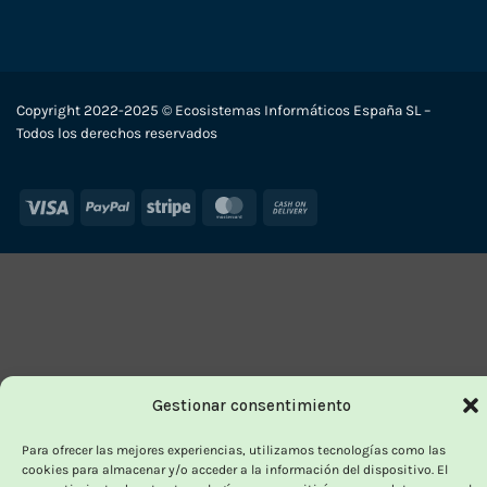
Copyright 2022-2025 © Ecosistemas Informáticos España SL –
Todos los derechos reservados
Visa
PayPal
Stripe
MasterCard
Cash
On
Delivery
Gestionar consentimiento
Para ofrecer las mejores experiencias, utilizamos tecnologías como las
cookies para almacenar y/o acceder a la información del dispositivo. El