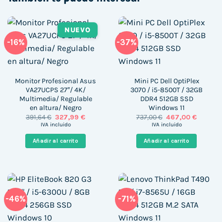
NUEVO
-16%
-37%
Monitor Profesional Asus
Mini PC Dell OptiPlex
VA27UCPS 27″/ 4K/
3070 / i5-8500T / 32GB
Multimedia/ Regulable
DDR4 512GB SSD
en altura/ Negro
Windows 11
El
El
El
El
391,64
€
327,99
€
737,00
€
467,00
€
precio
precio
precio
precio
IVA incluido
IVA incluido
original
actual
original
actual
era:
es:
era:
es:
Añadir al carrito
Añadir al carrito
391,64 €.
327,99 €.
737,00 €.
467,00 €
-46%
-71%