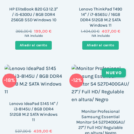
HP EliteBook 820 G3 12.3″
Lenovo ThinkPad T490
/ i5-6300U / 8GB DDR4
14″ / i7-8565U / 16GB
256GB SSD Windows 10
DDR4 512GB M.2 SATA
Windows 11
El
El
El
El
366,00
€
199,00
€
1.404,00
€
407,00
€
precio
precio
precio
precio
IVA incluido
IVA incluido
original
actual
original
actual
era:
es:
era:
es:
Añadir al carrito
Añadir al carrito
366,00 €.
199,00 €.
1.404,00 €.
407,00 
NUEVO
-18%
-12%
Lenovo IdeaPad S145 14″ /
i3-8145U / 8GB DDR4
Monitor Profesional
512GB M.2 SATA Windows
Samsung Essential
11
Monitor S4 S27D400GAU/
27″/ Full HD/ Regulable
El
El
537,00
€
439,00
€
en altura/ Negro