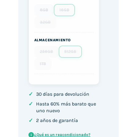
8GB
16GB
32GB
ALMACENAMIENTO
256GB
512GB
1TB
✓
30 días para devolución
✓
Hasta 60% más barato que
uno nuevo
✓
2 años de garantía
¿Qué es un reacondicionado?
i