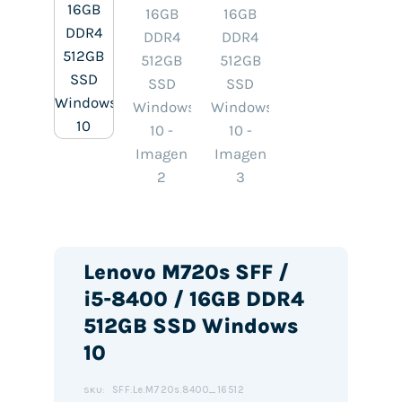
Lenovo M720s SFF /
i5-8400 / 16GB DDR4
512GB SSD Windows
10
SFF.Le.M720s.8400_16512
SKU: