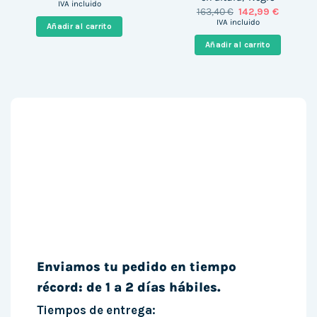
precio
precio
IVA incluido
El
El
163,40
€
142,99
€
original
actual
precio
precio
era:
es:
IVA incluido
Añadir al carrito
original
actual
537,00 €.
439,00 €.
era:
es:
Añadir al carrito
163,40 €.
142,99 €
Enviamos tu pedido en tiempo
récord: de 1 a 2 días hábiles.
Tiempos de entrega: