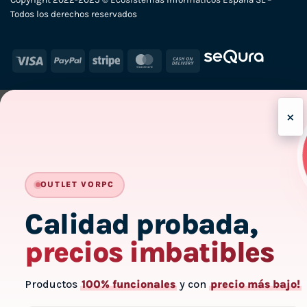
Todos los derechos reservados
Visa
PayPal
Stripe
MasterCard
Cash
On
Delivery
×
-
OUTLET VORPC
Calidad probada,
precios imbatibles
Productos
100% funcionales
y con
precio más bajo!