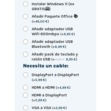
Instalar Windows 11 (es
GRATIS🤗)
Añadir Paquete Office 📚
(
+
49,00
€
)
Añadir adaptador USB
WiFi 600mbps
(
+
9,95
€
)
Añadir adaptador USB
Bluetooth
(
+
8,99
€
)
Añadir pack de teclado y
ratón USB
(
+
19,95
€
9,95
€
)
Necesito un cable:
DisplayPort a DisplayPort
(
+
5,99
€
)
HDMI a HDMI
(
+
4,99
€
)
HDMI a DisplayPort
(
+
5,99
€
)
VGA a VGA
(
+
2,99
€
)