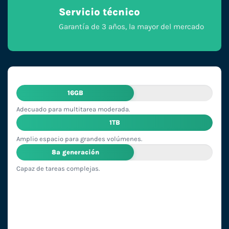
Servicio técnico
Garantía de 3 años, la mayor del mercado
16GB
Adecuado para multitarea moderada.
1TB
Amplio espacio para grandes volúmenes.
8ª generación
Capaz de tareas complejas.