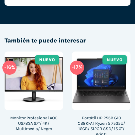
También te puede interesar
NUEVO
NUEVO
-16%
-17%
Monitor Profesional AOC
Portátil HP 255R G10
U27B3A 27″/ 4K/
C38KFAT Ryzen 5 7535U/
Multimedia/ Negro
16GB/ 512GB SSD/ 15.6″/
Win11