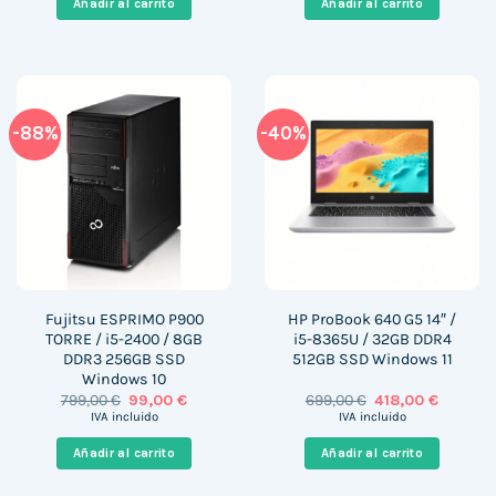
Añadir al carrito
Añadir al carrito
399,00 €.
285,00 €.
939,00 €.
255,00 
-88%
-40%
Fujitsu ESPRIMO P900
HP ProBook 640 G5 14″ /
TORRE / i5-2400 / 8GB
i5-8365U / 32GB DDR4
DDR3 256GB SSD
512GB SSD Windows 11
Windows 10
El
El
El
El
799,00
€
99,00
€
699,00
€
418,00
€
precio
precio
precio
precio
IVA incluido
IVA incluido
original
actual
original
actual
era:
es:
era:
es:
Añadir al carrito
Añadir al carrito
799,00 €.
99,00 €.
699,00 €.
418,00 €