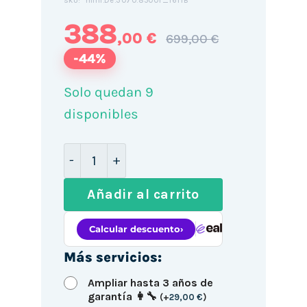
mini.De.3070.8500T_161TB
SKU:
388
,00 €
699,00 €
-44%
Solo quedan 9
disponibles
Mini PC Dell OptiPlex 3070 / i5-8500T 
Añadir al carrito
Más servicios:
Ampliar hasta 3 años de
garantía 👩‍🔧
(
+
29,00
€
)