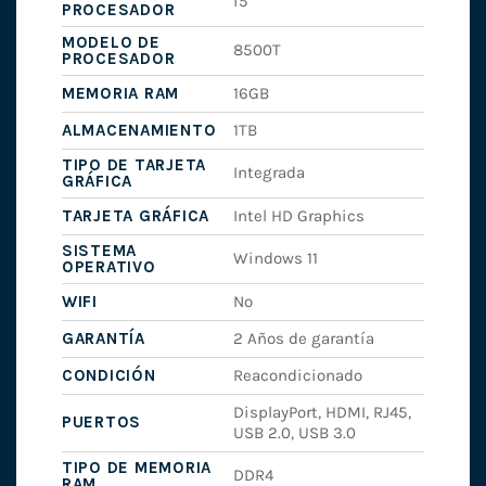
i5
PROCESADOR
MODELO DE
8500T
PROCESADOR
MEMORIA RAM
16GB
ALMACENAMIENTO
1TB
TIPO DE TARJETA
Integrada
GRÁFICA
TARJETA GRÁFICA
Intel HD Graphics
SISTEMA
Windows 11
OPERATIVO
WIFI
No
GARANTÍA
2 Años de garantía
CONDICIÓN
Reacondicionado
DisplayPort, HDMI, RJ45,
PUERTOS
USB 2.0, USB 3.0
TIPO DE MEMORIA
DDR4
RAM