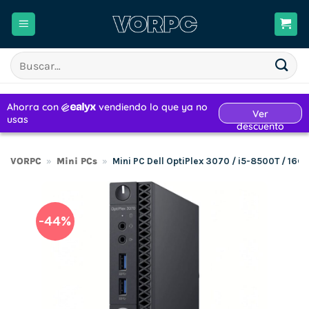
Saltar
al
contenido
Buscar
por:
VORPC
»
Mini PCs
»
Mini PC Dell OptiPlex 3070 / i5-8500T / 16
-44%