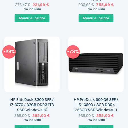
El
El
El
El
276,47
€
231,99
€
906,62
€
755,99
€
precio
precio
precio
precio
IVA incluido
IVA incluido
original
actual
original
actual
era:
es:
era:
es:
Añadir al carrito
Añadir al carrito
276,47 €.
231,99 €.
906,62 €.
755,99 €
-29%
-73%
HP EliteDesk 8300 SFF /
HP ProDesk 600 G6 SFF /
i7-3770 / 32GB DDR3 1TB
i5-10500 / 8GB DDR4
SSD Windows 10
256GB SSD Windows 11
El
El
El
El
399,00
€
285,00
€
939,00
€
255,00
€
precio
precio
precio
precio
IVA incluido
IVA incluido
original
actual
original
actual
era:
es:
era:
es: