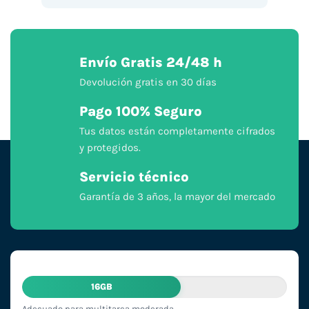
Envío Gratis 24/48 h
Devolución gratis en 30 días
Pago 100% Seguro
Tus datos están completamente cifrados
y protegidos.
Servicio técnico
Garantía de 3 años, la mayor del mercado
16GB
Adecuado para multitarea moderada.