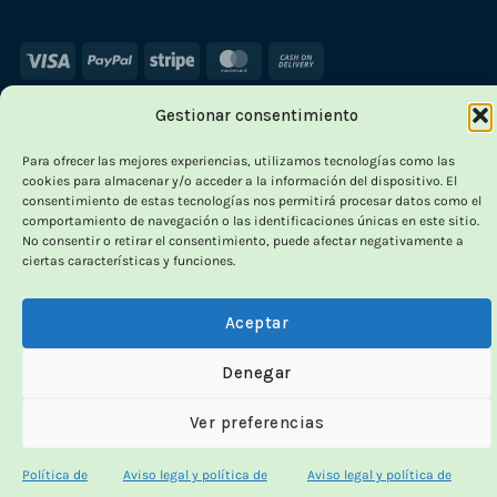
Visa
PayPal
Stripe
MasterCard
Cash
On
Gestionar consentimiento
Delivery
×
Para ofrecer las mejores experiencias, utilizamos tecnologías como las
-
cookies para almacenar y/o acceder a la información del dispositivo. El
consentimiento de estas tecnologías nos permitirá procesar datos como el
comportamiento de navegación o las identificaciones únicas en este sitio.
No consentir o retirar el consentimiento, puede afectar negativamente a
ciertas características y funciones.
OUTLET VORPC
Calidad probada,
Aceptar
precios imbatibles
Denegar
Productos
100% funcionales
y con
precio más
Ver preferencias
bajo!
Política de
Aviso legal y política de
Aviso legal y política de