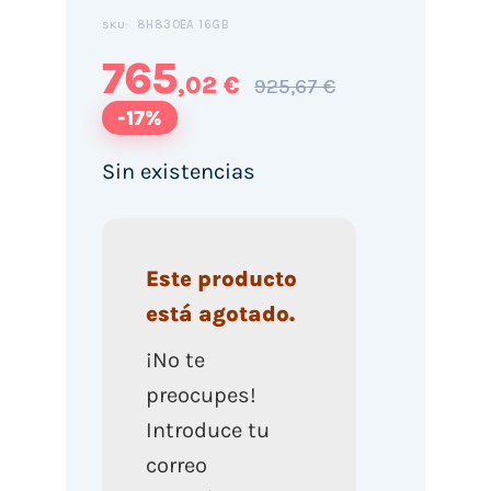
8H830EA 16GB
SKU:
765
,02 €
925,67 €
-17%
Sin existencias
Este producto
está agotado.
¡No te
preocupes!
Introduce tu
correo