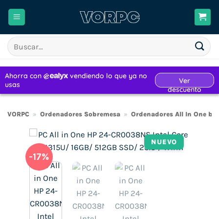
Saltar
al
contenido
Buscar
por:
VORPC
»
Ordenadores Sobremesa
»
Ordenadores All In One ba
NUEVO
-17%