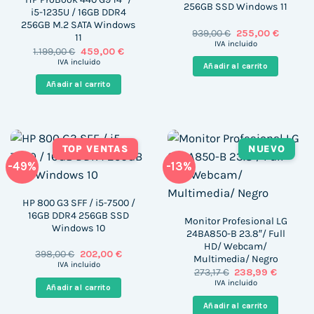
256GB SSD Windows 11
i5-1235U / 16GB DDR4
256GB M.2 SATA Windows
El
El
939,00
€
255,00
€
11
precio
precio
IVA incluido
El
El
1.199,00
€
459,00
€
original
actual
precio
precio
era:
es:
IVA incluido
Añadir al carrito
original
actual
939,00 €.
255,00 
era:
es:
Añadir al carrito
1.199,00 €.
459,00 €.
TOP VENTAS
NUEVO
-49%
-13%
HP 800 G3 SFF / i5-7500 /
16GB DDR4 256GB SSD
Monitor Profesional LG
Windows 10
24BA850-B 23.8″/ Full
HD/ Webcam/
El
El
398,00
€
202,00
€
Multimedia/ Negro
precio
precio
IVA incluido
El
El
273,17
€
238,99
€
original
actual
precio
precio
era:
es:
IVA incluido
Añadir al carrito
original
actual
398,00 €.
202,00 €.
era:
es:
Añadir al carrito
273,17 €.
238,99 €