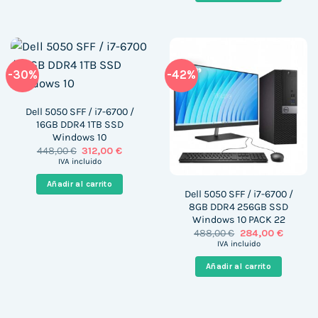
-30%
-42%
Dell 5050 SFF / i7-6700 /
16GB DDR4 1TB SSD
Windows 10
El
El
448,00
€
312,00
€
precio
precio
IVA incluido
original
actual
era:
es:
Añadir al carrito
448,00 €.
312,00 €.
Dell 5050 SFF / i7-6700 /
8GB DDR4 256GB SSD
Windows 10 PACK 22
El
El
488,00
€
284,00
€
precio
precio
IVA incluido
original
actual
era:
es:
Añadir al carrito
488,00 €.
284,00 