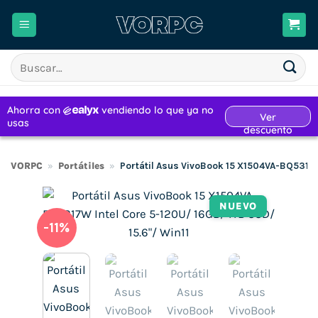
Saltar
al
contenido
Buscar
por:
VORPC
»
Portátiles
»
Portátil Asus VivoBook 15 X1504VA-BQ5317W
NUEVO
-11%