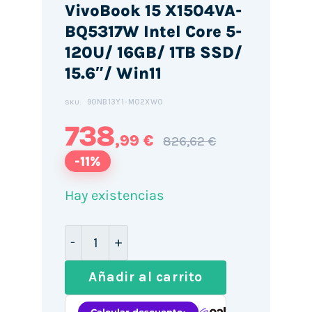
VivoBook 15 X1504VA-
BQ5317W Intel Core 5-
120U/ 16GB/ 1TB SSD/
15.6″/ Win11
90NB13Y1-M02XW0
SKU:
738
,99 €
826,62 €
-11%
Hay existencias
Portátil Asus VivoBook 15 X1504VA-BQ53
Añadir al carrito