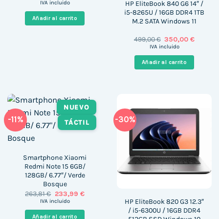
precio
precio
HP EliteBook 840 G6 14″ /
IVA incluido
original
actual
i5-8265U / 16GB DDR4 1TB
era:
es:
Añadir al carrito
M.2 SATA Windows 11
859,00 €.
267,00 €.
El
El
499,00
€
350,00
€
precio
precio
IVA incluido
original
actual
era:
es:
Añadir al carrito
499,00 €.
350,00 
NUEVO
-11%
-30%
TÁCTIL
Smartphone Xiaomi
Redmi Note 15 6GB/
128GB/ 6.77″/ Verde
Bosque
El
El
263,81
€
233,99
€
precio
precio
HP EliteBook 820 G3 12.3″
IVA incluido
original
actual
/ i5-6300U / 16GB DDR4
era:
es:
Añadir al carrito