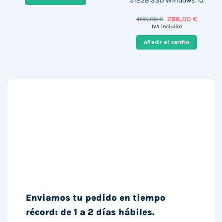
512GB SSD Windows 10
263,81 €.
233,99 €.
El
El
408,00
€
286,00
€
precio
precio
IVA incluido
original
actual
era:
es:
Añadir al carrito
408,00 €.
286,00 
Enviamos tu pedido en tiempo
récord: de 1 a 2 días hábiles.