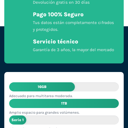
Devolución gratis en 30 días
Pago 100% Seguro
Tus datos están completamente cifrados
y protegidos.
Servicio técnico
Garantía de 3 años, la mayor del mercado
16GB
Adecuado para multitarea moderada.
1TB
Amplio espacio para grandes volúmenes.
Serie 1