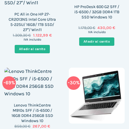
HP ProDesk 600 G2 SFF /
i5-6500 / 32GB DDR4 1TB
PC All in One HP 27-
SSD Windows 10
CR2013NS Intel Core Ultra
5-225U/ 16GB/ 1TB SSD/
El
El
1.179,00
€
430,00
€
27″/ Win11
precio
precio
IVA incluido
El
El
1.309,30
€
1.122,99
€
original
actual
precio
precio
era:
es:
IVA incluido
Añadir al carrito
original
actual
1.179,00 €.
430,00 
era:
es:
Añadir al carrito
1.309,30 €.
1.122,99 €.
-69%
-30%
Lenovo ThinkCentre
M910s SFF / i5-6500 /
16GB DDR4 256GB SSD
Windows 10
El
El
859,00
€
267,00
€