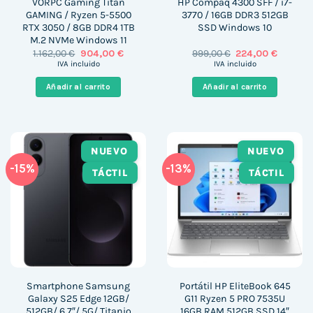
VORPC Gaming Titan
HP Compaq 4300 SFF / i7-
GAMING / Ryzen 5-5500
3770 / 16GB DDR3 512GB
RTX 3050 / 8GB DDR4 1TB
SSD Windows 10
M.2 NVMe Windows 11
El
El
El
El
1.162,00
€
904,00
€
999,00
€
224,00
€
precio
precio
precio
precio
IVA incluido
IVA incluido
original
actual
original
actual
era:
es:
era:
es:
Añadir al carrito
Añadir al carrito
1.162,00 €.
904,00 €.
999,00 €.
224,00 €
NUEVO
NUEVO
-15%
-13%
TÁCTIL
TÁCTIL
Smartphone Samsung
Portátil HP EliteBook 645
Galaxy S25 Edge 12GB/
G11 Ryzen 5 PRO 7535U
512GB/ 6.7″/ 5G/ Titanio
16GB RAM 512GB SSD 14″