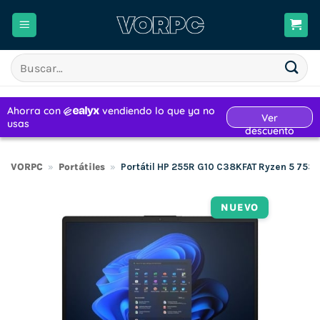
Saltar
al
contenido
Buscar
por:
VORPC
»
Portátiles
»
Portátil HP 255R G10 C38KFAT Ryzen 5 7535
NUEVO