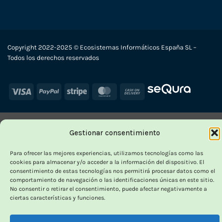
Copyright 2022-2025 © Ecosistemas Informáticos España SL –
Todos los derechos reservados
Visa
PayPal
Stripe
MasterCard
Cash
On
Delivery
Gestionar consentimiento
Para ofrecer las mejores experiencias, utilizamos tecnologías como las
cookies para almacenar y/o acceder a la información del dispositivo. El
consentimiento de estas tecnologías nos permitirá procesar datos como el
comportamiento de navegación o las identificaciones únicas en este sitio.
No consentir o retirar el consentimiento, puede afectar negativamente a
ciertas características y funciones.