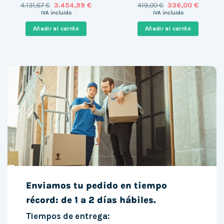
El
El
El
El
4.131,67
€
3.454,99
€
419,00
€
336,00
€
precio
precio
precio
precio
IVA incluido
IVA incluido
original
actual
original
actual
era:
es:
era:
es:
Añadir al carrito
Añadir al carrito
4.131,67 €.
3.454,99 €.
419,00 €.
336,00 €
Enviamos tu pedido en tiempo
récord: de 1 a 2 días hábiles.
Tiempos de entrega: