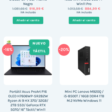
Negro
Win11 Pro
El
El
El
El
1.081,66
€
916,99
€
1.013,58
€
884,99
€
precio
precio
precio
precio
IVA incluido
IVA incluido
original
actual
original
actual
era:
es:
era:
es:
Añadir al carrito
Añadir al carrito
1.081,66 €.
916,99 €.
1.013,58 €.
884,99 
NUEVO
-16%
-20%
TÁCTIL
Portátil Asus ProArt P16
Mini PC Lenovo M920Q /
OLED H7606WP-SR282W
i5-8500T / 16GB DDR4 1TB
Ryzen AI 9 HX 370/ 32GB/
M.2 NVMe Windows 11
2TB SSD/ GeForce RTX
5070/ 16″ Táctil/ Win11