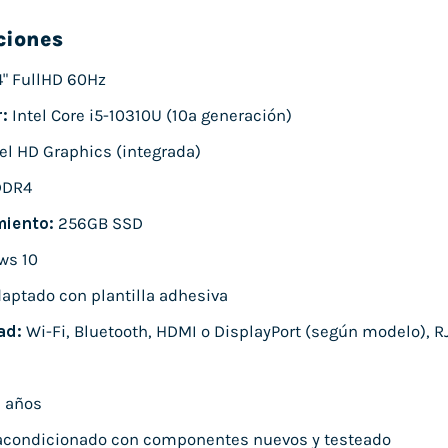
ciones
4" FullHD 60Hz
:
Intel Core i5-10310U (10ª generación)
el HD Graphics (integrada)
DDR4
iento:
256GB SSD
ws 10
aptado con plantilla adhesiva
ad:
Wi-Fi, Bluetooth, HDMI o DisplayPort (según modelo), RJ
 años
condicionado con componentes nuevos y testeado