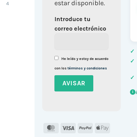
estar disponible.
Introduce tu
correo electrónico
✓
He leído y estoy de acuerdo
✓
con los
términos y condiciones
✓
i
MasterCard
Visa
PayPal
Apple
Pay