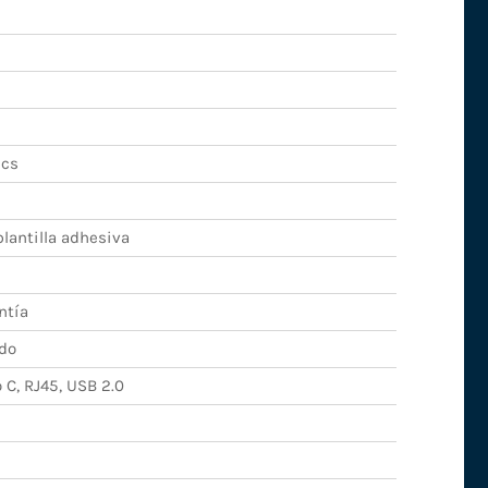
ics
lantilla adhesiva
ntía
do
 C, RJ45, USB 2.0