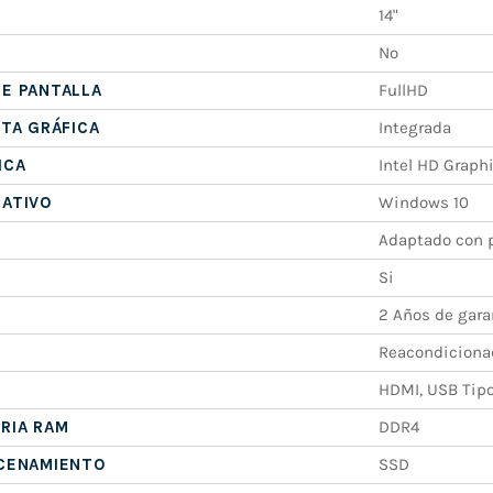
14"
No
E PANTALLA
FullHD
ETA GRÁFICA
Integrada
ICA
Intel HD Graph
RATIVO
Windows 10
Adaptado con p
Si
2 Años de gara
Reacondiciona
HDMI, USB Tipo
RIA RAM
DDR4
ACENAMIENTO
SSD