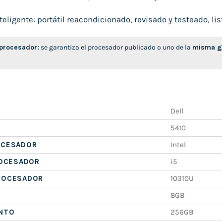
ligente: portátil reacondicionado, revisado y testeado, list
 procesador:
se garantiza el procesador publicado o uno de la
misma ge
Dell
5410
OCESADOR
Intel
ROCESADOR
i5
ROCESADOR
10310U
8GB
NTO
256GB