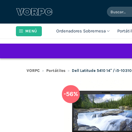
Saltar
Buscar
al
por:
contenido
Ordenadores Sobremesa
Portáti
MENÚ
VORPC
»
Portátiles
»
Dell Latitude 5410 14″ / i5-10
-56%