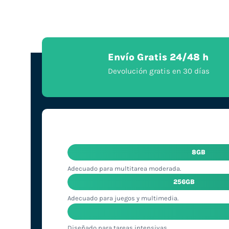
Envío Gratis 24/48 h
Devolución gratis en 30 días
8GB
Adecuado para multitarea moderada.
256GB
Adecuado para juegos y multimedia.
Diseñado para tareas intensivas.