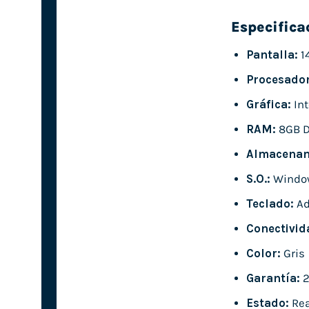
Especifica
Pantalla:
1
Procesador
Gráfica:
Int
RAM:
8GB 
Almacenam
S.O.:
Windo
Teclado:
Ad
Conectivid
Color:
Gris
Garantía:
2
Estado:
Rea