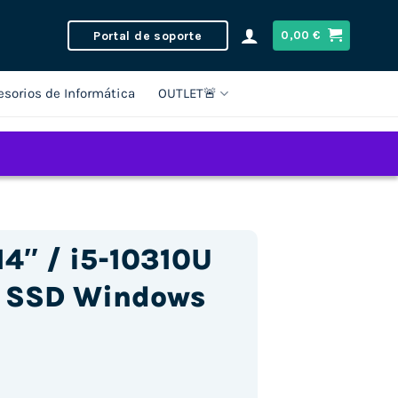
Portal de soporte
0,00
€
esorios de Informática
OUTLET🚨
14″ / i5-10310U
 SSD Windows