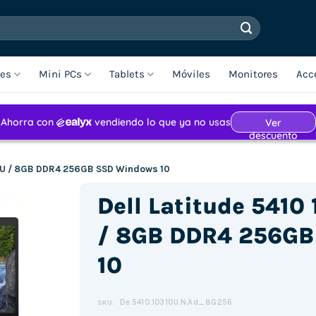
les
Mini PCs
Tablets
Móviles
Monitores
Acc
310U / 8GB DDR4 256GB SSD Windows 10
Dell Latitude 5410 
/ 8GB DDR4 256GB
10
De.5410.10310U.N.Ad_8G256
SKU: