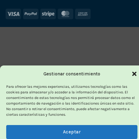
Visa
PayPal
Stripe
MasterCard
Cash
On
Delivery
Gestionar consentimiento
Para ofrecer las mejores experiencias, utilizamos tecnologías como las
cookies para almacenar y/o acceder a la información del dispositivo. El
consentimiento de estas tecnologías nos permitirá procesar datos como el
comportamiento de navegación o las identificaciones únicas en este sitio.
No consentir o retirar el consentimiento, puede afectar negativamente a
ciertas características y funciones.
Aceptar