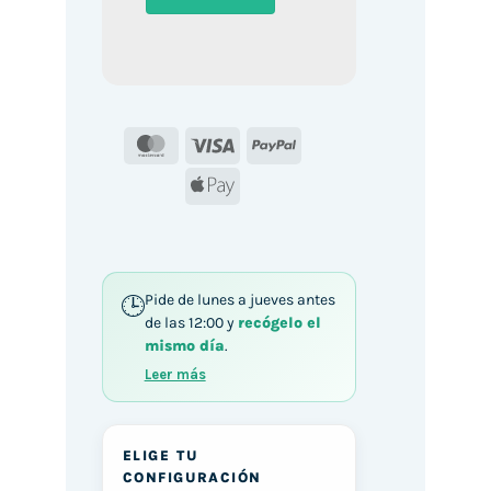
MasterCard
Visa
PayPal
Apple
Pay
Pide de lunes a jueves antes
de las 12:00 y
recógelo el
mismo día
.
Leer más
ELIGE TU
CONFIGURACIÓN