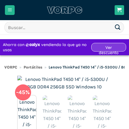
Saltar
al
contenido
Buscar
por:
VORPC
»
Portátiles
»
Lenovo ThinkPad T450 14″ / i5-5300U / 8
-45%