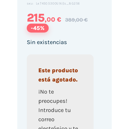
Le.T450.5300U.N.Es_8G256
SKU:
215
,00 €
389,00 €
-45%
Sin existencias
Este producto
está agotado.
¡No te
preocupes!
Introduce tu
correo
electrónico y te