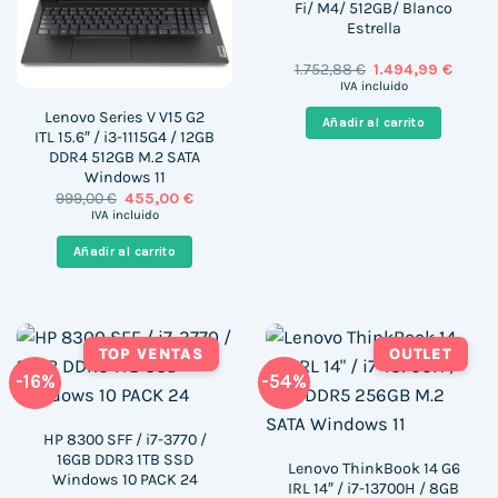
Fi/ M4/ 512GB/ Blanco
Estrella
El
El
1.752,88
€
1.494,99
€
precio
precio
IVA incluido
original
actual
era:
es:
Lenovo Series V V15 G2
Añadir al carrito
1.752,88 €.
1.494,
ITL 15.6″ / i3-1115G4 / 12GB
DDR4 512GB M.2 SATA
Windows 11
El
El
999,00
€
455,00
€
precio
precio
IVA incluido
original
actual
era:
es:
Añadir al carrito
999,00 €.
455,00 €.
TOP VENTAS
OUTLET
-16%
-54%
HP 8300 SFF / i7-3770 /
16GB DDR3 1TB SSD
Lenovo ThinkBook 14 G6
Windows 10 PACK 24
IRL 14″ / i7-13700H / 8GB