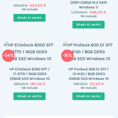
DDR5 256GB M.2 SATA
El
El
393,00
€
330,00
€
Windows 11
precio
precio
IVA incluido
El
El
1.279,00
€
588,05
€
original
actual
precio
precio
era:
es:
IVA incluido
Añadir al carrito
original
actual
393,00 €.
330,00 €.
era:
es:
Añadir al carrito
1.279,00 €.
588,05 
-54%
-81%
HP EliteDesk 8300 SFF /
HP ProDesk 600 G1 SFF /
i7-3770 / 16GB DDR3
i3-4130 / 8GB DDR3
256GB SSD Windows 10
256GB SSD Windows 10
El
El
El
El
399,00
€
185,00
€
799,00
€
151,00
€
precio
precio
precio
precio
IVA incluido
IVA incluido
original
actual
original
actual
era:
es:
era:
es:
Añadir al carrito
Añadir al carrito
399,00 €.
185,00 €.
799,00 €.
151,00 €.