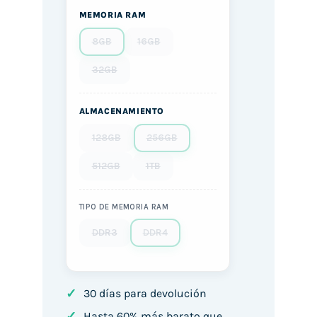
MEMORIA RAM
8GB
16GB
32GB
ALMACENAMIENTO
128GB
256GB
512GB
1TB
TIPO DE MEMORIA RAM
DDR3
DDR4
✓
30 días para devolución
✓
Hasta 60% más barato que