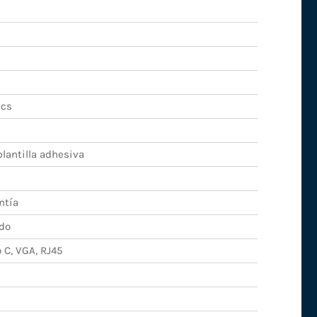
ics
lantilla adhesiva
ntía
do
 C, VGA, RJ45