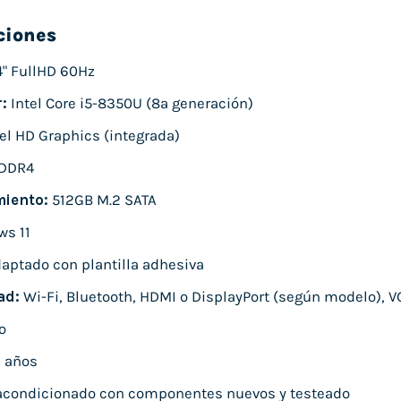
ciones
4" FullHD 60Hz
:
Intel Core i5-8350U (8ª generación)
el HD Graphics (integrada)
DDR4
iento:
512GB M.2 SATA
s 11
aptado con plantilla adhesiva
ad:
Wi-Fi, Bluetooth, HDMI o DisplayPort (según modelo), V
o
 años
condicionado con componentes nuevos y testeado