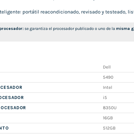
ligente: portátil reacondicionado, revisado y testeado, list
 procesador:
se garantiza el procesador publicado o uno de la
misma ge
Dell
5490
OCESADOR
Intel
ROCESADOR
i5
ROCESADOR
8350U
16GB
NTO
512GB