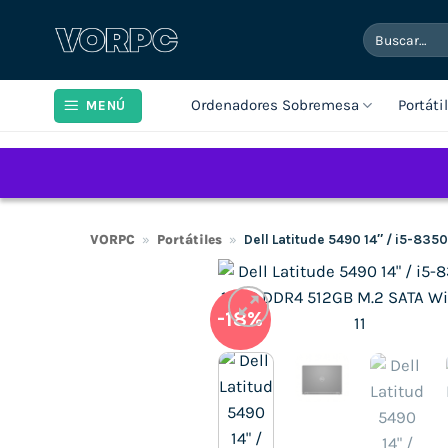
Saltar
Buscar
al
por:
contenido
Ordenadores Sobremesa
Portáti
MENÚ
VORPC
»
Portátiles
»
Dell Latitude 5490 14″ / i5-83
-18%