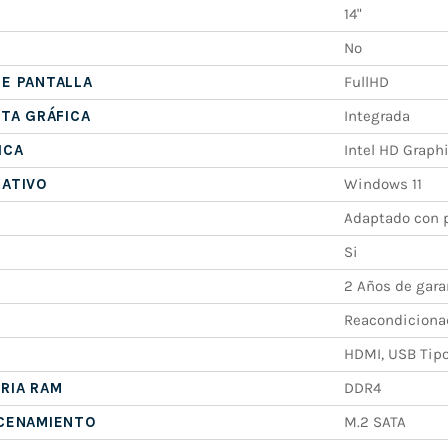
14"
No
E PANTALLA
FullHD
ETA GRÁFICA
Integrada
ICA
Intel HD Graph
RATIVO
Windows 11
Adaptado con p
Si
2 Años de gara
Reacondiciona
HDMI, USB Tipo
RIA RAM
DDR4
ACENAMIENTO
M.2 SATA