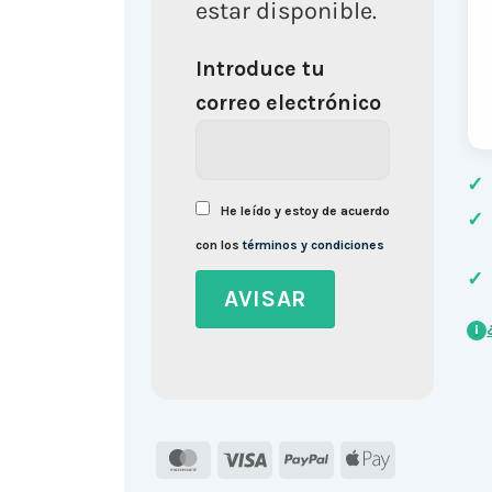
estar disponible.
Introduce tu
correo electrónico
✓
He leído y estoy de acuerdo
✓
con los
términos y condiciones
✓
i
MasterCard
Visa
PayPal
Apple
Pay