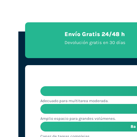
Envío Gratis 24/48 h
Devolución gratis en 30 días
Adecuado para multitarea moderada.
Amplio espacio para grandes volúmenes.
8ª
Capaz de tareas complejas.