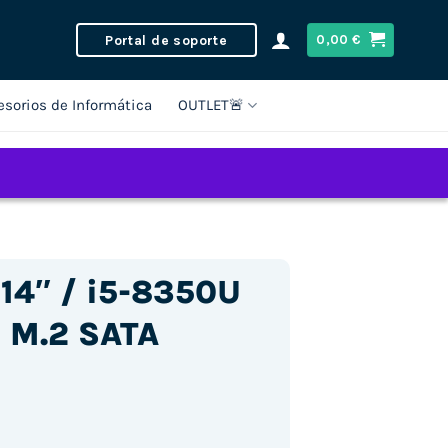
Portal de soporte
0,00
€
esorios de Informática
OUTLET🚨
 14″ / i5-8350U
 M.2 SATA