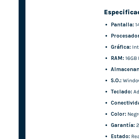
Especifica
Pantalla:
1
Procesador
Gráfica:
Int
RAM:
16GB 
Almacenam
S.O.:
Window
Teclado:
Ad
Conectivid
Color:
Negr
Garantía:
2
Estado:
Rea