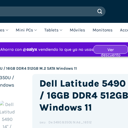
les
Mini PCs
Tablets
Móviles
Monitores
Acc
50U / 16GB DDR4 512GB M.2 SATA Windows 11
Dell Latitude 5490
/ 16GB DDR4 512GB
Windows 11
De.5490.8350U.N.Ad_16512
SKU: