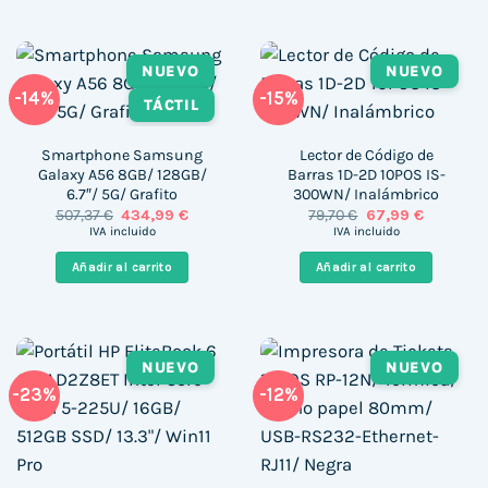
NUEVO
NUEVO
-14%
-15%
TÁCTIL
Smartphone Samsung
Lector de Código de
Galaxy A56 8GB/ 128GB/
Barras 1D-2D 10POS IS-
6.7″/ 5G/ Grafito
300WN/ Inalámbrico
El
El
El
El
507,37
€
434,99
€
79,70
€
67,99
€
precio
precio
precio
precio
IVA incluido
IVA incluido
original
actual
original
actual
era:
es:
era:
es:
Añadir al carrito
Añadir al carrito
507,37 €.
434,99 €.
79,70 €.
67,99 €.
NUEVO
NUEVO
-23%
-12%