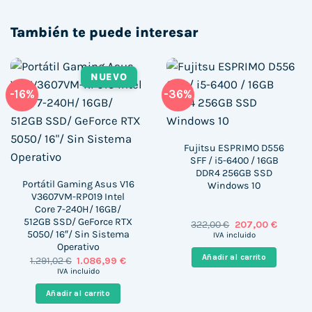
También te puede interesar
NUEVO
-16%
-36%
Fujitsu ESPRIMO D556
SFF / i5-6400 / 16GB
DDR4 256GB SSD
Portátil Gaming Asus V16
Windows 10
V3607VM-RP019 Intel
Core 7-240H/ 16GB/
512GB SSD/ GeForce RTX
El
El
322,00
€
207,00
€
precio
precio
5050/ 16″/ Sin Sistema
IVA incluido
original
actual
Operativo
era:
es:
Añadir al carrito
El
El
1.291,02
€
1.086,99
€
322,00 €.
207,00 €
precio
precio
IVA incluido
original
actual
era:
es:
Añadir al carrito
1.291,02 €.
1.086,99 €.