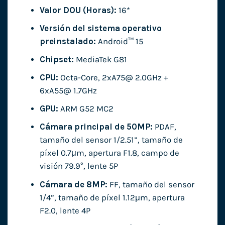
Valor DOU (Horas):
16*
Versión del sistema operativo
preinstalado:
Android™ 15
Chipset:
MediaTek G81
CPU:
Octa-Core, 2xA75@ 2.0GHz +
6xA55@ 1.7GHz
GPU:
ARM G52 MC2
Cámara principal de 50MP:
PDAF,
tamaño del sensor 1/2.51”, tamaño de
píxel 0.7μm, apertura F1.8, campo de
visión 79.9°, lente 5P
Cámara de 8MP:
FF, tamaño del sensor
1/4”, tamaño de píxel 1.12μm, apertura
F2.0, lente 4P