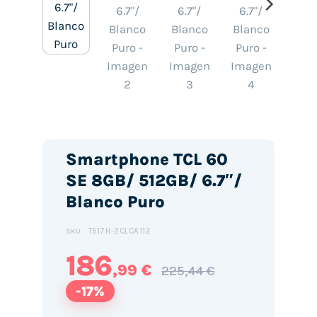
Smartphone TCL 60
SE 8GB/ 512GB/ 6.7″/
Blanco Puro
T517H-2CLCA112
SKU:
186
,99 €
225,44 €
-17%