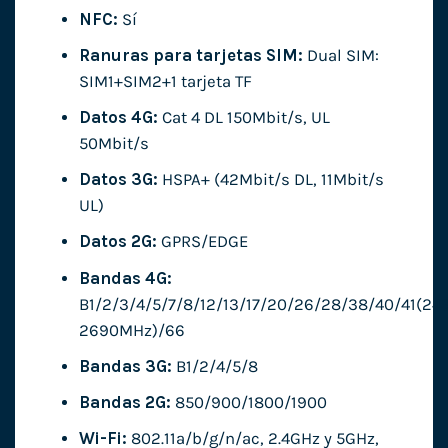
NFC:
Sí
Ranuras para tarjetas SIM:
Dual SIM:
SIM1+SIM2+1 tarjeta TF
Datos 4G:
Cat 4 DL 150Mbit/s, UL
50Mbit/s
Datos 3G:
HSPA+ (42Mbit/s DL, 11Mbit/s
UL)
Datos 2G:
GPRS/EDGE
Bandas 4G:
B1/2/3/4/5/7/8/12/13/17/20/26/28/38/40/41(24
2690MHz)/66
Bandas 3G:
B1/2/4/5/8
Bandas 2G:
850/900/1800/1900
Wi-Fi:
802.11a/b/g/n/ac, 2.4GHz y 5GHz,