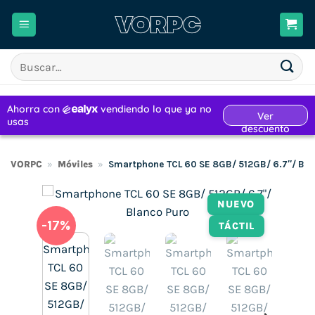
Saltar
al
contenido
Buscar
por:
VORPC
»
Móviles
»
Smartphone TCL 60 SE 8GB/ 512GB/ 6.7″/ Bla
NUEVO
-17%
TÁCTIL