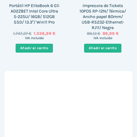
Portátil HP EliteBook 6 G1i
Impresora de Tickets
AD2Z8ET Intel Core Ultra
10POS RP-12N/ Térmica/
5-225U/ 16GB/ 512GB
Ancho papel 80mm/
SSD/ 13.3″/ Win11 Pro
USB-RS232-Ethernet-
RJ11/ Negra
El
El
El
El
1.747,27
€
1.336,99
€
99,12
€
86,99
€
precio
precio
precio
precio
IVA incluido
IVA incluido
original
actual
original
actual
era:
es:
era:
es:
Añadir al carrito
Añadir al carrito
1.747,27 €.
1.336,99 €.
99,12 €.
86,99 €.