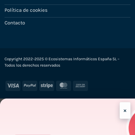
Política de cookies
Contacto
Copyright 2022-2025 © Ecosistemas Informáticos España SL –
Todos los derechos reservados
Visa
PayPal
Stripe
MasterCard
Cash
On
Delivery
×
-