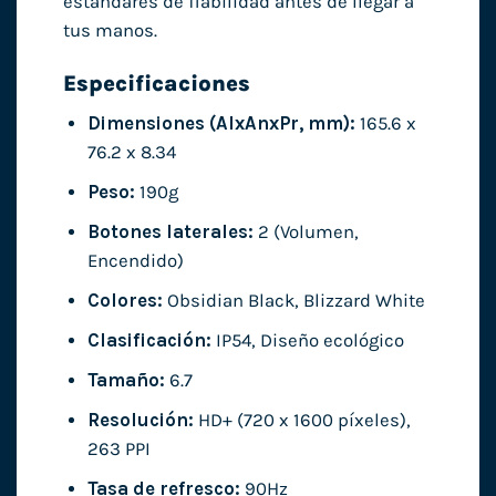
estándares de fiabilidad antes de llegar a
tus manos.
Especificaciones
Dimensiones (AlxAnxPr, mm):
165.6 x
76.2 x 8.34
Peso:
190g
Botones laterales:
2 (Volumen,
Encendido)
Colores:
Obsidian Black, Blizzard White
Clasificación:
IP54, Diseño ecológico
Tamaño:
6.7
Resolución:
HD+ (720 x 1600 píxeles),
263 PPI
Tasa de refresco:
90Hz