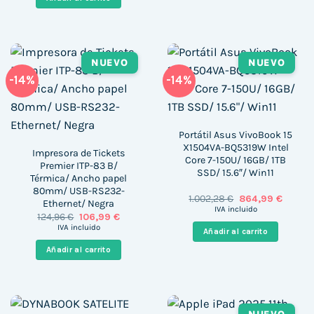
234,98 €.
195,99 €.
NUEVO
NUEVO
-14%
-14%
Portátil Asus VivoBook 15
X1504VA-BQ5319W Intel
Impresora de Tickets
Core 7-150U/ 16GB/ 1TB
Premier ITP-83 B/
SSD/ 15.6″/ Win11
Térmica/ Ancho papel
80mm/ USB-RS232-
El
El
1.002,28
€
864,99
€
Ethernet/ Negra
precio
precio
IVA incluido
El
El
124,96
€
106,99
€
original
actual
precio
precio
era:
es:
IVA incluido
Añadir al carrito
original
actual
1.002,28 €.
864,99 
era:
es:
Añadir al carrito
124,96 €.
106,99 €.