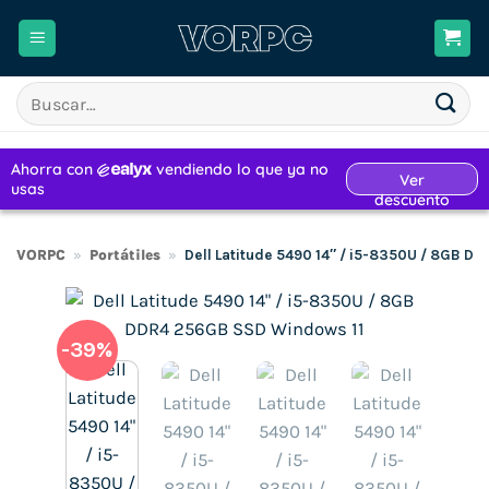
Saltar
al
contenido
Buscar
por:
VORPC
»
Portátiles
»
Dell Latitude 5490 14″ / i5-8350U / 8GB D
-39%