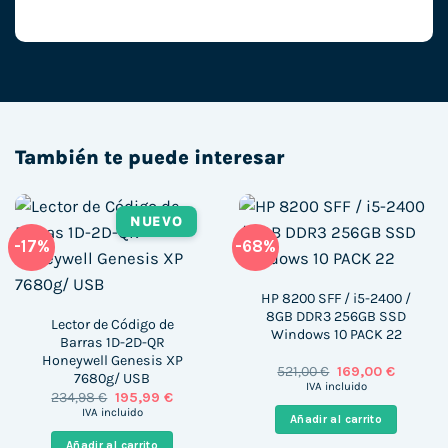
También te puede interesar
NUEVO
-17%
-68%
HP 8200 SFF / i5-2400 /
8GB DDR3 256GB SSD
Lector de Código de
Windows 10 PACK 22
Barras 1D-2D-QR
Honeywell Genesis XP
El
El
521,00
€
169,00
€
7680g/ USB
precio
precio
IVA incluido
El
El
234,98
€
195,99
€
original
actual
precio
precio
era:
es:
IVA incluido
Añadir al carrito
original
actual
521,00 €.
169,00 €
era:
es:
Añadir al carrito