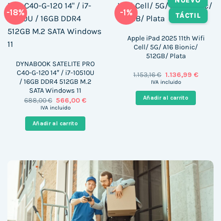
NUEVO
-18%
-1%
TÁCTIL
Apple iPad 2025 11th Wifi
Cell/ 5G/ A16 Bionic/
512GB/ Plata
DYNABOOK SATELITE PRO
C40-G-120 14″ / i7-10510U
El
El
1.153,16
€
1.136,99
€
precio
precio
/ 16GB DDR4 512GB M.2
IVA incluido
original
actual
SATA Windows 11
era:
es:
Añadir al carrito
El
El
688,00
€
566,00
€
1.153,16 €.
1.136,99
precio
precio
IVA incluido
original
actual
era:
es:
Añadir al carrito
688,00 €.
566,00 €.