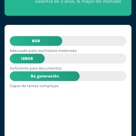
Garantía de 3 años, la mayor del mercado
8GB
Adecuado para multitarea moderada.
128GB
Suficiente para documentos.
8ª generación
Capaz de tareas complejas.