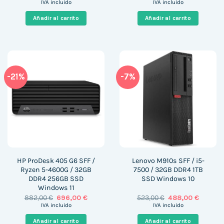
precio
precio
precio
precio
IVA incluido
IVA incluido
original
actual
original
actual
era:
es:
era:
es:
Añadir al carrito
Añadir al carrito
1.569,00 €.
621,00 €.
422,00 €.
297,00 €
-21%
-7%
HP ProDesk 405 G6 SFF /
Lenovo M910s SFF / i5-
Ryzen 5-4600G / 32GB
7500 / 32GB DDR4 1TB
DDR4 256GB SSD
SSD Windows 10
Windows 11
El
El
El
El
882,00
€
696,00
€
523,00
€
488,00
€
precio
precio
precio
precio
IVA incluido
IVA incluido
original
actual
original
actual
era:
es:
era:
es:
Añadir al carrito
Añadir al carrito