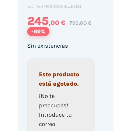
De.5490.8130U.N.Es_8G128
SKU:
245
,00 €
799,00 €
-69%
Sin existencias
Este producto
está agotado.
¡No te
preocupes!
Introduce tu
correo