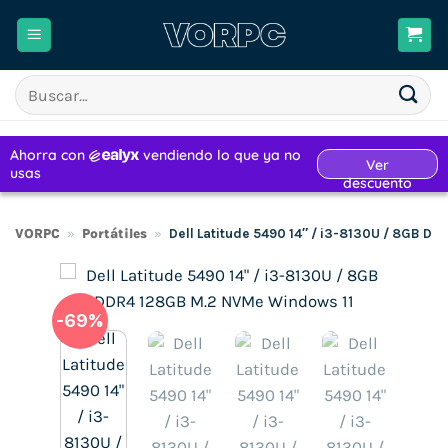
Saltar
al
contenido
Buscar
por:
VORPC
»
Portátiles
»
Dell Latitude 5490 14″ / i3-8130U / 8GB D
-69%