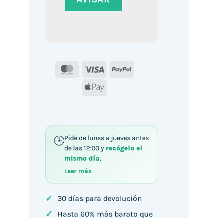
MasterCard
Visa
PayPal
Apple
Pay
Pide de lunes a jueves antes
de las 12:00 y
recógelo el
mismo día
.
Leer más
✓
30 días para devolución
✓
Hasta 60% más barato que