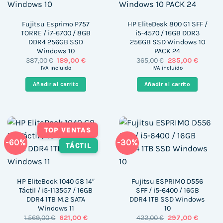
Fujitsu Esprimo P757
HP EliteDesk 800 G1 SFF /
TORRE / i7-6700 / 8GB
i5-4570 / 16GB DDR3
DDR4 256GB SSD
256GB SSD Windows 10
Windows 10
PACK 24
El
El
El
El
387,00
€
189,00
€
365,00
€
235,00
€
precio
precio
precio
precio
IVA incluido
IVA incluido
original
actual
original
actual
era:
es:
era:
es:
Añadir al carrito
Añadir al carrito
387,00 €.
189,00 €.
365,00 €.
235,00 
TOP VENTAS
-60%
-30%
TÁCTIL
HP EliteBook 1040 G8 14″
Fujitsu ESPRIMO D556
Táctil / i5-1135G7 / 16GB
SFF / i5-6400 / 16GB
DDR4 1TB M.2 SATA
DDR4 1TB SSD Windows
Windows 11
10
El
El
El
El
1.569,00
€
621,00
€
422,00
€
297,00
€