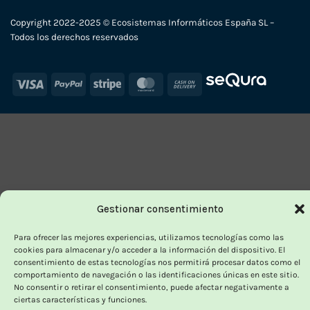
Copyright 2022-2025 © Ecosistemas Informáticos España SL –
Todos los derechos reservados
Visa
PayPal
Stripe
MasterCard
Cash
On
Delivery
Gestionar consentimiento
Para ofrecer las mejores experiencias, utilizamos tecnologías como las
cookies para almacenar y/o acceder a la información del dispositivo. El
consentimiento de estas tecnologías nos permitirá procesar datos como el
comportamiento de navegación o las identificaciones únicas en este sitio.
No consentir o retirar el consentimiento, puede afectar negativamente a
ciertas características y funciones.