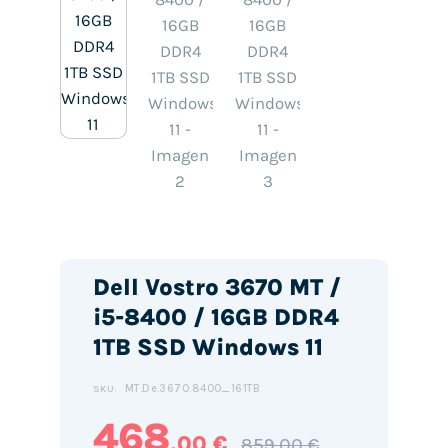
Dell Vostro 3670 MT /
i5-8400 / 16GB DDR4
1TB SSD Windows 11
MT.De.3670.8400_161TB
SKU:
468
,00 €
859,00 €