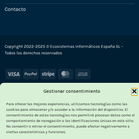
Contacto
Copyright 2022-2025 © Ecosistemas Informáticos España SL –
Todos los derechos reservados
Visa
PayPal
Stripe
MasterCard
Cash
On
Delivery
Gestionar consentimiento
×
Para ofrecer las mejores experiencias, utilizamos tecnologías como las
-
cookies para almacenar y/o acceder a la información del dispositivo. El
consentimiento de estas tecnologías nos permitirá procesar datos como el
comportamiento de navegación o las identificaciones únicas en este sitio.
No consentir o retirar el consentimiento, puede afectar negativamente a
OUTLET VORPC
ciertas características y funciones.