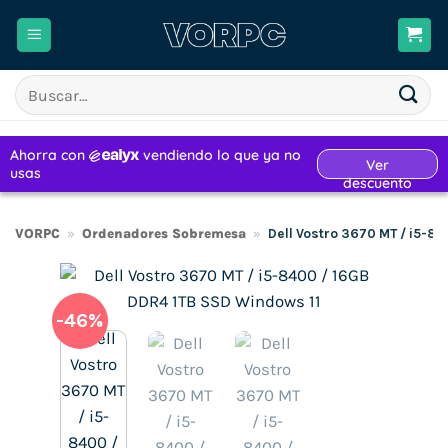
Saltar
al
contenido
Buscar
por:
VORPC
»
Ordenadores Sobremesa
»
Dell Vostro 3670 MT / i5-8
-46%