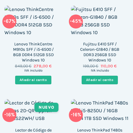
-67%
-45%
Lenovo ThinkCentre
Fujitsu E410 SFF /
M910s SFF / i5-6500 /
Celeron-G1840 / 8GB
8GB DDR4 512GB SSD
DDR3 256GB SSD
Windows 10
Windows 10
El
El
El
El
849,00
€
278,00
€
199,00
€
110,00
€
precio
precio
precio
precio
IVA incluido
IVA incluido
original
actual
original
actual
era:
es:
era:
es:
Añadir al carrito
Añadir al carrito
849,00 €.
278,00 €.
199,00 €.
110,00 €.
NUEVO
-16%
-16%
Lector de Código de
Lenovo ThinkPad T480s