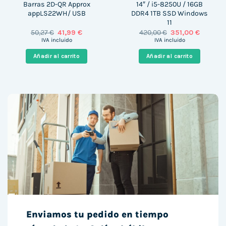
Barras 2D-QR Approx
14″ / i5-8250U / 16GB
appLS22WH/ USB
DDR4 1TB SSD Windows
11
El
El
El
El
50,27
€
41,99
€
420,00
€
351,00
€
precio
precio
precio
precio
IVA incluido
IVA incluido
original
actual
original
actual
era:
es:
era:
es:
Añadir al carrito
Añadir al carrito
50,27 €.
41,99 €.
420,00 €.
351,00 €
Enviamos tu pedido en tiempo