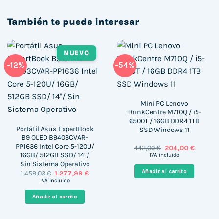
También te puede interesar
NUEVO
-12%
-54%
Mini PC Lenovo
ThinkCentre M710Q / i5-
6500T / 16GB DDR4 1TB
Portátil Asus ExpertBook
SSD Windows 11
B9 OLED B9403CVAR-
PP1636 Intel Core 5-120U/
El
El
442,00
€
204,00
€
precio
precio
16GB/ 512GB SSD/ 14″/
IVA incluido
original
actual
Sin Sistema Operativo
era:
es:
Añadir al carrito
El
El
1.459,03
€
1.277,99
€
442,00 €.
204,00 
precio
precio
IVA incluido
original
actual
era:
es:
Añadir al carrito
1.459,03 €.
1.277,99 €.