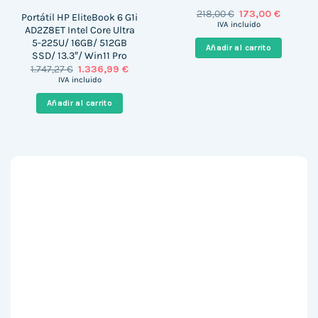
El
El
218,00
€
173,00
€
Portátil HP EliteBook 6 G1i
precio
precio
IVA incluido
AD2Z8ET Intel Core Ultra
original
actual
5-225U/ 16GB/ 512GB
era:
es:
Añadir al carrito
218,00 €.
173,00 €
SSD/ 13.3″/ Win11 Pro
El
El
1.747,27
€
1.336,99
€
precio
precio
IVA incluido
original
actual
era:
es:
Añadir al carrito
1.747,27 €.
1.336,99 €.