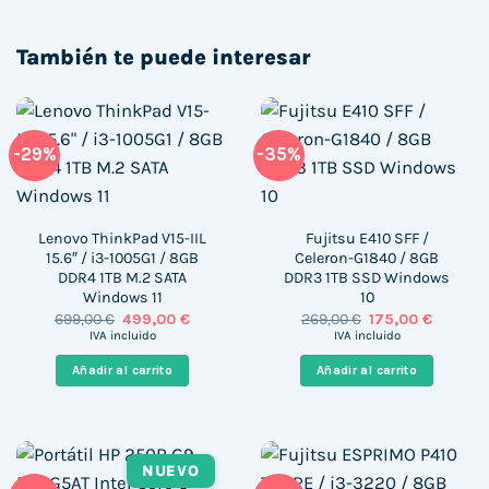
También te puede interesar
-29%
-35%
Lenovo ThinkPad V15-IIL
Fujitsu E410 SFF /
15.6″ / i3-1005G1 / 8GB
Celeron-G1840 / 8GB
DDR4 1TB M.2 SATA
DDR3 1TB SSD Windows
Windows 11
10
El
El
El
El
699,00
€
499,00
€
269,00
€
175,00
€
precio
precio
precio
precio
IVA incluido
IVA incluido
original
actual
original
actual
era:
es:
era:
es:
Añadir al carrito
Añadir al carrito
699,00 €.
499,00 €.
269,00 €.
175,00 €
NUEVO