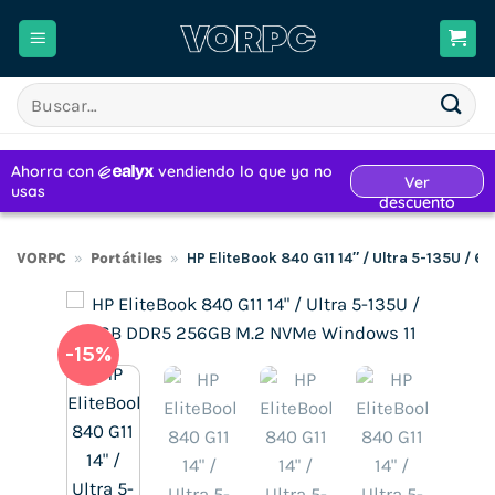
Saltar
al
contenido
Buscar
por:
VORPC
»
Portátiles
»
HP EliteBook 840 G11 14″ / Ultra 5-135U /
-15%