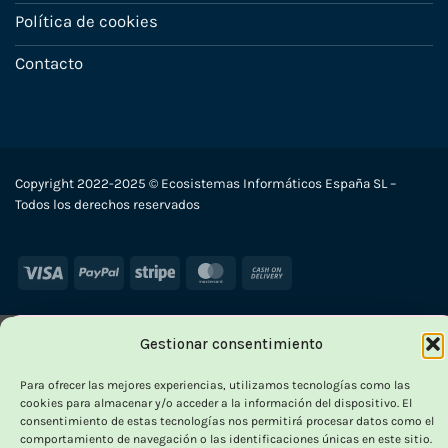
Política de cookies
Contacto
Copyright 2022-2025 © Ecosistemas Informáticos España SL –
Todos los derechos reservados
Visa
PayPal
Stripe
MasterCard
Cash
On
Delivery
Gestionar consentimiento
×
-
Para ofrecer las mejores experiencias, utilizamos tecnologías como las
cookies para almacenar y/o acceder a la información del dispositivo. El
consentimiento de estas tecnologías nos permitirá procesar datos como el
comportamiento de navegación o las identificaciones únicas en este sitio.