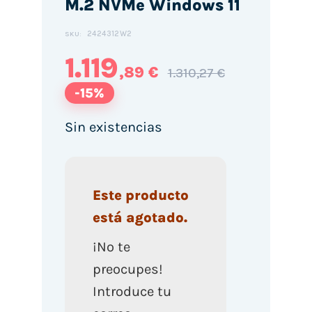
M.2 NVMe Windows 11
2424312W2
SKU:
1.119
,89 €
1.310,27 €
-15%
Sin existencias
Este producto
está agotado.
¡No te
preocupes!
Introduce tu