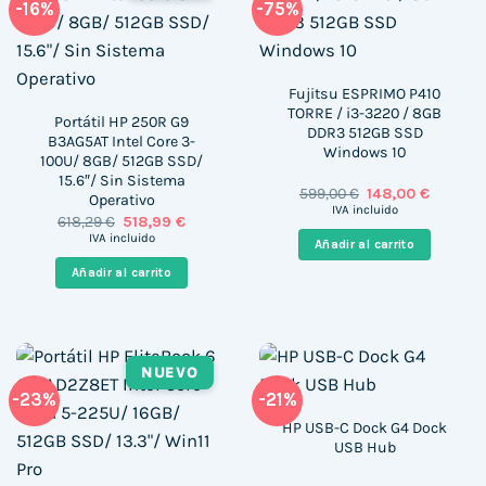
-16%
-75%
Fujitsu ESPRIMO P410
TORRE / i3-3220 / 8GB
Portátil HP 250R G9
DDR3 512GB SSD
B3AG5AT Intel Core 3-
Windows 10
100U/ 8GB/ 512GB SSD/
15.6″/ Sin Sistema
El
El
599,00
€
148,00
€
Operativo
precio
precio
IVA incluido
El
El
618,29
€
518,99
€
original
actual
precio
precio
era:
es:
IVA incluido
Añadir al carrito
original
actual
599,00 €.
148,00 €
era:
es:
Añadir al carrito
618,29 €.
518,99 €.
NUEVO
-23%
-21%
HP USB-C Dock G4 Dock
USB Hub