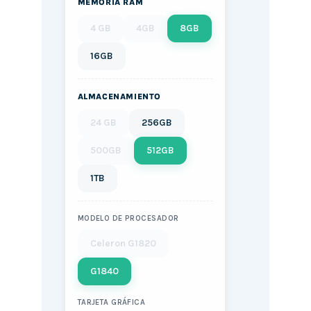
MEMORIA RAM
4 GB
4GB
8GB
16GB
ALMACENAMIENTO
24 GB
256GB
500GB
512GB
1TB
MODELO DE PROCESADOR
Celeron G1820
G1840
TARJETA GRÁFICA