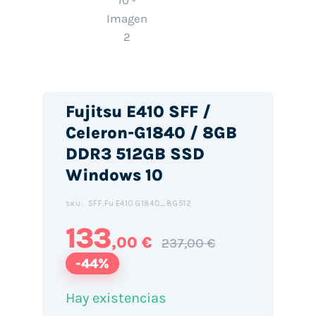
Fujitsu E410 SFF /
Celeron-G1840 / 8GB
DDR3 512GB SSD
Windows 10
SFF.Fu.E410.G1840_8G512
SKU:
133
,00 €
237,00 €
-44%
Hay existencias