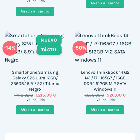
precio
precio
era:
es:
IVA incluido
Añadir al carrito
original
actual
419,00 €.
239,00 €
era:
es:
Añadir al carrito
650,00 €.
116,00 €.
NUEVO
-14%
-50%
TÁCTIL
Smartphone Samsung
Lenovo ThinkBook 14 G2
Galaxy S25 Ultra 12GB/
14″ / i7-1165G7 / 16GB
256GB/ 6.9″/ 5G/ Titanio
DDR4 512GB M.2 SATA
Negro
Windows 11
El
El
El
El
1.418,32
€
1.215,99
€
1.059,00
€
526,00
€
precio
precio
precio
precio
IVA incluido
IVA incluido
original
actual
original
actual
era:
es:
era:
es:
Añadir al carrito
Añadir al carrito
1.418,32 €.
1.215,99 €.
1.059,00 €.
526,00 