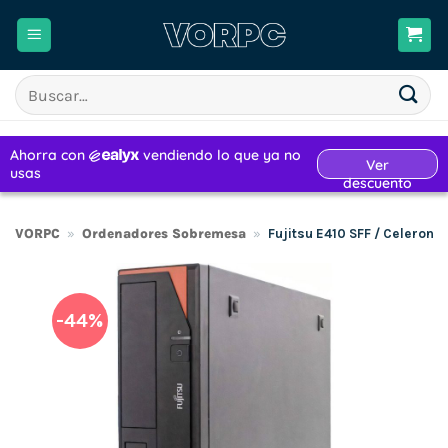
Saltar
al
contenido
Buscar
por:
VORPC
»
Ordenadores Sobremesa
»
Fujitsu E410 SFF / Celero
-44%