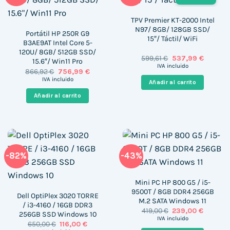
TPV Premier KT-2000 Intel
N97/ 8GB/ 128GB SSD/
Portátil HP 250R G9
15″/ Táctil/ WiFi
B3AE9AT Intel Core 5-
120U/ 8GB/ 512GB SSD/
El
El
599,61
€
537,99
€
15.6″/ Win11 Pro
precio
precio
IVA incluido
El
El
866,92
€
756,99
€
original
actual
precio
precio
era:
es:
IVA incluido
Añadir al carrito
original
actual
599,61 €.
537,99 €
era:
es:
Añadir al carrito
866,92 €.
756,99 €.
-82%
-43%
Mini PC HP 800 G5 / i5-
9500T / 8GB DDR4 256GB
Dell OptiPlex 3020 TORRE
M.2 SATA Windows 11
/ i3-4160 / 16GB DDR3
El
El
419,00
€
239,00
€
256GB SSD Windows 10
precio
precio
IVA incluido
El
El
650,00
€
116,00
€
original
actual