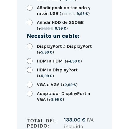
Añadir pack de teclado y
ratón USB
(
+
19,95
€
9,95
€
)
Añadir HDD de 250GB
(
+
24,99
€
6,99
€
)
Necesito un cable:
DisplayPort a DisplayPort
(
+
5,99
€
)
HDMI a HDMI
(
+
4,99
€
)
HDMI a DisplayPort
(
+
5,99
€
)
VGA a VGA
(
+
2,99
€
)
Adaptador DisplayPort a
VGA
(
+
5,99
€
)
133,00
€
IVA
TOTAL DEL
PEDIDO:
incluido