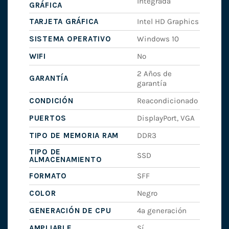
Integrada
GRÁFICA
TARJETA GRÁFICA
Intel HD Graphics
SISTEMA OPERATIVO
Windows 10
WIFI
No
2 Años de
GARANTÍA
garantía
CONDICIÓN
Reacondicionado
PUERTOS
DisplayPort, VGA
TIPO DE MEMORIA RAM
DDR3
TIPO DE
SSD
ALMACENAMIENTO
FORMATO
SFF
COLOR
Negro
GENERACIÓN DE CPU
4ª generación
AMPLIABLE
Sí