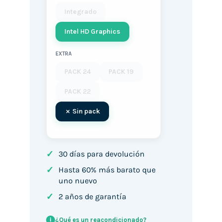
Integrado
Intel HD Graphics
EXTRA
PACK 24
PACK 19
PACK 22
Sin pack
✓
30 días para devolución
✓
Hasta 60% más barato que
uno nuevo
✓
2 años de garantía
¿Qué es un reacondicionado?
i