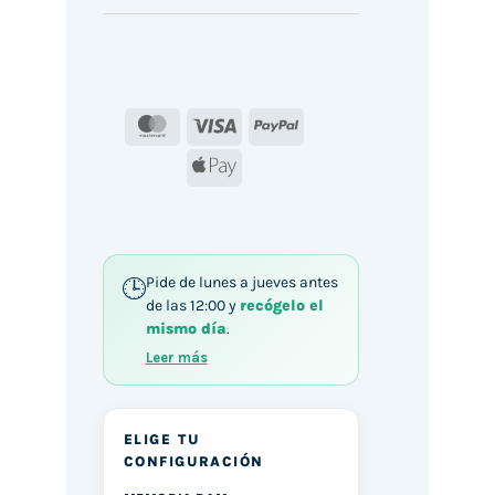
MasterCard
Visa
PayPal
Apple
Pay
Pide de lunes a jueves antes
de las 12:00 y
recógelo el
mismo día
.
Leer más
ELIGE TU
CONFIGURACIÓN