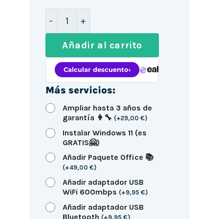
Fujitsu E410 SFF / Celeron-G1840 / 8G
Añadir al carrito
Más servicios:
Ampliar hasta 3 años de
garantía 👩‍🔧
(
+
29,00
€
)
Instalar Windows 11 (es
GRATIS🤗)
Añadir Paquete Office 📚
(
+
49,00
€
)
Añadir adaptador USB
WiFi 600mbps
(
+
9,95
€
)
Añadir adaptador USB
Bluetooth
(
+
9,95
€
)