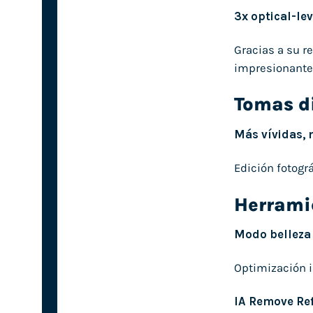
3x optical-le
Gracias a su r
impresionante
Tomas d
Más vívidas, 
Edición fotogr
Herrami
Modo belleza 
Optimización i
IA Remove Ref