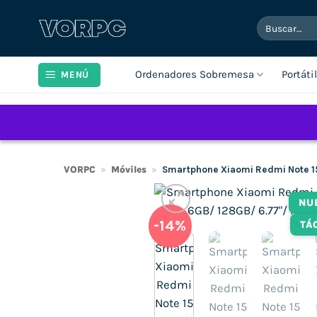
Saltar
Buscar
al
por:
contenido
Ordenadores Sobremesa
Portáti
MENÚ
VORPC
»
Móviles
»
Smartphone Xiaomi Redmi Note 1
NU
-14%
TÁ