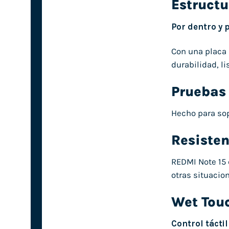
Estruct
Por dentro y 
Con una placa 
durabilidad, li
Pruebas 
Hecho para sop
Resisten
REDMI Note 15 
otras situacio
Wet Tou
Control tácti