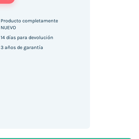
Producto completamente
NUEVO
5 6GB/ 128GB/ 6.77"/ Negro cantidad
14 días para devolución
3 años de garantía