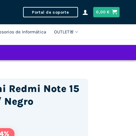
Portal de soporte
0,00
€
esorios de Informática
OUTLET🚨
i Redmi Note 15
/ Negro
14%