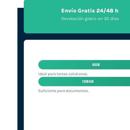
Envío Gratis 24/48 h
Devolución gratis en 30 días
6GB
Ideal para tareas cotidianas.
128GB
Suficiente para documentos.