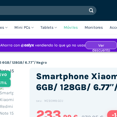
les
Mini PCs
Tablets
Móviles
Monitores
Acc
5 6GB/ 128GB/ 6.77″/ Negro
Smartphone Xiaom
EVO
CTIL
6GB/ 128GB/ 6.77″
MZB0M8GEU
SKU:
233
-