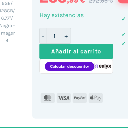
,99 €
272,95 €
Hay existencias
✓
Smartphone Xiaomi Redmi Note 1
✓
✓
Añadir al carrito
MasterCard
Visa
PayPal
Apple
Pay