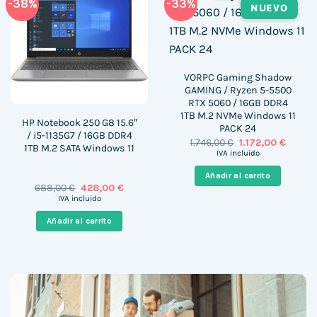
-38%
-33%
NUEVO
VORPC Gaming Shadow
GAMING / Ryzen 5-5500
RTX 5060 / 16GB DDR4
1TB M.2 NVMe Windows 11
HP Notebook 250 G8 15.6″
PACK 24
/ i5-1135G7 / 16GB DDR4
El
El
1.746,00
€
1.172,00
€
1TB M.2 SATA Windows 11
precio
precio
IVA incluido
original
actual
era:
es:
Añadir al carrito
1.746,00 €.
1.172,00
El
El
688,00
€
428,00
€
precio
precio
IVA incluido
original
actual
era:
es:
Añadir al carrito
688,00 €.
428,00 €.