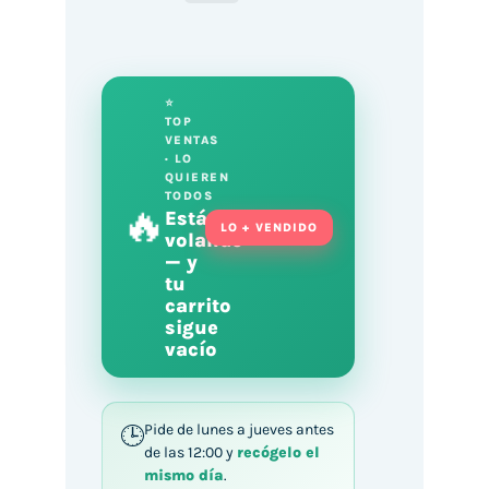
Pay
⭐
TOP
VENTAS
· LO
QUIEREN
TODOS
🔥
Está
LO + VENDIDO
volando
— y
tu
carrito
sigue
vacío
Pide de lunes a jueves antes
de las 12:00 y
recógelo el
mismo día
.