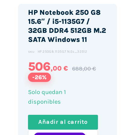
HP Notebook 250 G8
15.6″ / i5-1135G7 /
32GB DDR4 512GB M.2
SATA Windows 11
HP.250G8.1135G7.N.Es_32512
SKU:
506
,00 €
688,00 €
-26%
Solo quedan 1
disponibles
Añadir al carrito