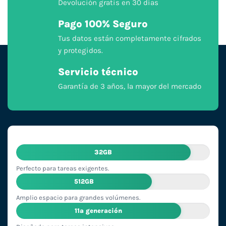
Devolución gratis en 30 días
Pago 100% Seguro
Tus datos están completamente cifrados
y protegidos.
Servicio técnico
Garantía de 3 años, la mayor del mercado
32GB
Perfecto para tareas exigentes.
512GB
Amplio espacio para grandes volúmenes.
11ª generación