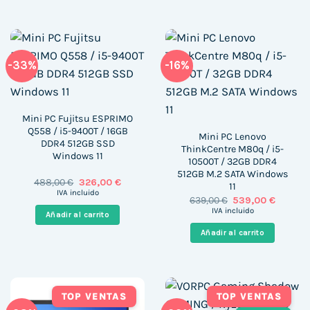
-33%
-16%
Mini PC Fujitsu ESPRIMO
Q558 / i5-9400T / 16GB
Mini PC Lenovo
DDR4 512GB SSD
ThinkCentre M80q / i5-
Windows 11
10500T / 32GB DDR4
512GB M.2 SATA Windows
El
El
488,00
€
326,00
€
11
precio
precio
IVA incluido
El
El
639,00
€
539,00
€
original
actual
precio
precio
era:
es:
IVA incluido
Añadir al carrito
original
actual
488,00 €.
326,00 €.
era:
es:
Añadir al carrito
639,00 €.
539,00 
TOP VENTAS
TOP VENTAS