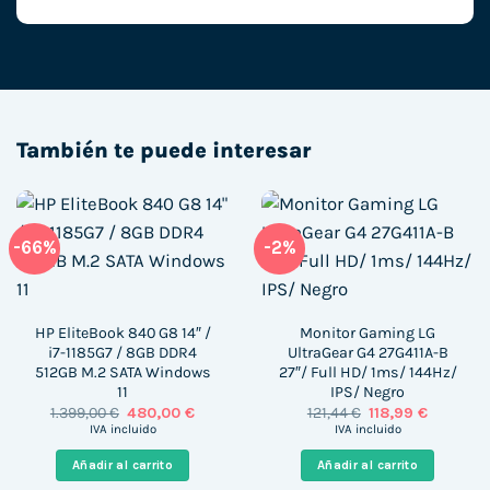
También te puede interesar
-66%
-2%
HP EliteBook 840 G8 14″ /
Monitor Gaming LG
i7-1185G7 / 8GB DDR4
UltraGear G4 27G411A-B
512GB M.2 SATA Windows
27″/ Full HD/ 1ms/ 144Hz/
11
IPS/ Negro
El
El
El
El
1.399,00
€
480,00
€
121,44
€
118,99
€
precio
precio
precio
precio
IVA incluido
IVA incluido
original
actual
original
actual
era:
es:
era:
es:
Añadir al carrito
Añadir al carrito
1.399,00 €.
480,00 €.
121,44 €.
118,99 €.