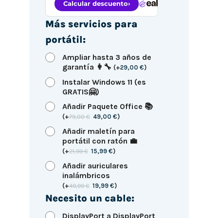
Más servicios para
portátil:
Ampliar hasta 3 años de
garantía 👩‍🔧
(
+
29,00
€
)
Instalar Windows 11 (es
GRATIS🤗)
Añadir Paquete Office 📚
(
+
79,00
€
49,00
€
)
Añadir maletín para
portátil con ratón 💼
(
+
21,99
€
15,99
€
)
Añadir auriculares
inalámbricos
(
+
49,99
€
19,99
€
)
Necesito un cable:
DisplayPort a DisplayPort