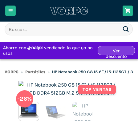
Saltar
al
contenido
Buscar
por:
VORPC
»
Portátiles
»
HP Notebook 250 G8 15.6″ / i5-1135G7 / 3
TOP VENTAS
-26%