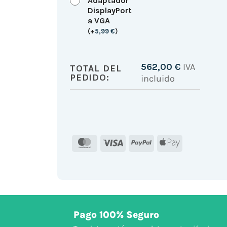
Adaptador
DisplayPort
a VGA
(
+
5,99
€
)
562,00
€
IVA
TOTAL DEL
PEDIDO:
incluido
MasterCard
Visa
PayPal
Apple
Pay
Pago 100% Seguro