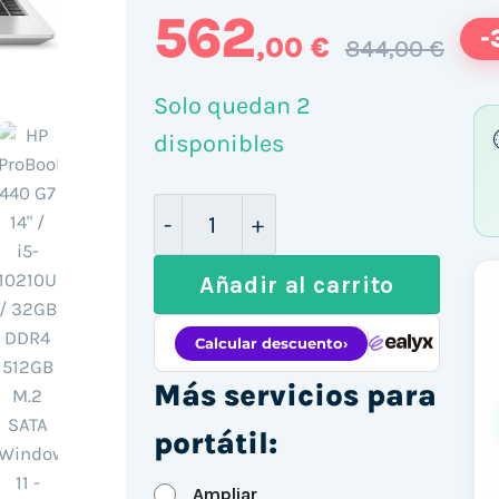
562
-
,00 €
844,00 €
Solo quedan 2
disponibles
HP ProBook 440 G7 14" / i5-1021
Añadir al carrito
Más servicios para
portátil:
Ampliar