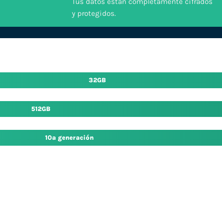
Tus datos están completamente cifrados
y protegidos.
32GB
512GB
10ª generación