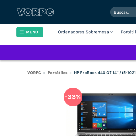
Saltar
Buscar
al
por:
contenido
Ordenadores Sobremesa
Portáti
MENÚ
VORPC
»
Portátiles
»
HP ProBook 440 G7 14″ / i5-10
-33%