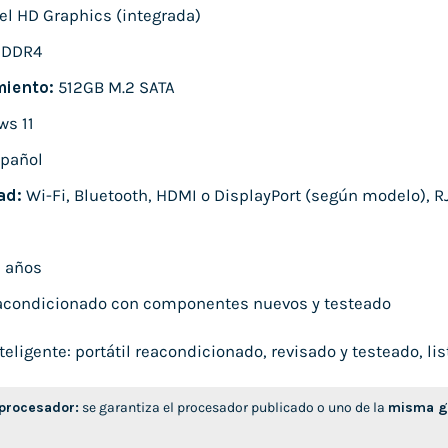
el HD Graphics (integrada)
 DDR4
iento:
512GB M.2 SATA
s 11
pañol
ad:
Wi-Fi, Bluetooth, HDMI o DisplayPort (según modelo), RJ
 años
condicionado con componentes nuevos y testeado
ligente: portátil reacondicionado, revisado y testeado, list
 procesador:
se garantiza el procesador publicado o uno de la
misma ge