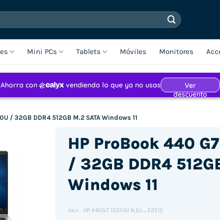
les
Mini PCs
Tablets
Móviles
Monitores
Acc
210U / 32GB DDR4 512GB M.2 SATA Windows 11
HP ProBook 440 G7 
/ 32GB DDR4 512G
Windows 11
HP.440G7.10210U.N.Es_32512
SKU: