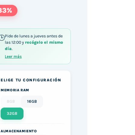
33%
Pide de lunes a jueves antes de
las 12:00 y
recógelo el mismo
día
.
0U / 32GB DDR4 512GB M.2 SATA Windows 11 cant
Leer más
ELIGE TU CONFIGURACIÓN
MEMORIA RAM
8GB
16GB
32GB
ALMACENAMIENTO