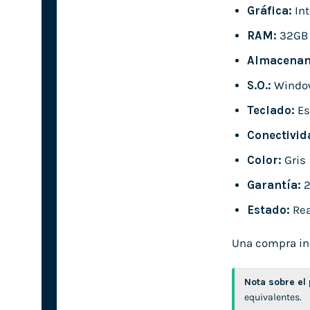
Gráfica:
Int
RAM:
32GB
Almacenam
S.O.:
Window
Teclado:
Es
Conectivid
Color:
Gris
Garantía:
2
Estado:
Rea
Una compra inte
Nota sobre el
equivalentes.