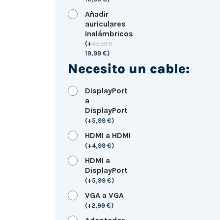
Añadir
auriculares
inalámbricos
(
+
49,99
€
19,99
€
)
Necesito un cable:
DisplayPort
a
DisplayPort
(
+
5,99
€
)
HDMI a HDMI
(
+
4,99
€
)
HDMI a
DisplayPort
(
+
5,99
€
)
VGA a VGA
(
+
2,99
€
)