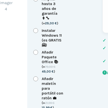
hasta 3
años de
garantía
👩‍🔧
(
+
29,00
€
)
Instalar
Windows 11
(es GRATIS
✓
🤗)
✓
Añadir
Paquete
✓
Office 📚
(
+
79,00
€
49,00
€
)
i
Añadir
maletín
para
portátil con
ratón 💼
(
+
21,99
€
15,99
€
)