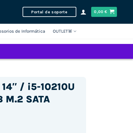
Portal de soporte
0,00
€
esorios de Informática
OUTLET🚨
14″ / i5-10210U
B M.2 SATA