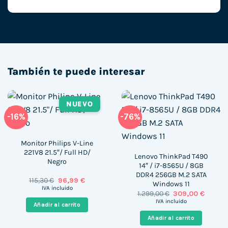
También te puede interesar
NUEVO
-16%
-76%
Monitor Philips V-Line
221V8 21.5″/ Full HD/
Lenovo ThinkPad T490
Negro
14″ / i7-8565U / 8GB
DDR4 256GB M.2 SATA
El
El
115,30
€
96,99
€
Windows 11
precio
precio
IVA incluido
El
El
1.299,00
€
309,00
€
original
actual
precio
precio
era:
es:
IVA incluido
Añadir al carrito
original
actual
115,30 €.
96,99 €.
era:
es:
Añadir al carrito
1.299,00 €.
309,00 