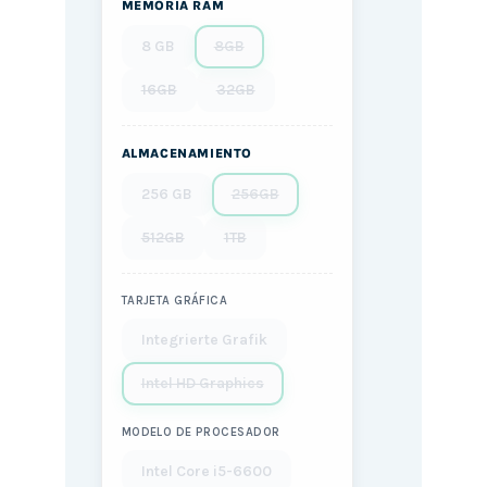
MEMORIA RAM
8 GB
8GB
16GB
32GB
ALMACENAMIENTO
256 GB
256GB
512GB
1TB
TARJETA GRÁFICA
Integrierte Grafik
Intel HD Graphics
MODELO DE PROCESADOR
Intel Core i5-6600