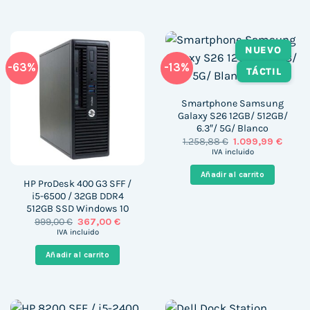
NUEVO
-63%
-13%
TÁCTIL
Smartphone Samsung
Galaxy S26 12GB/ 512GB/
6.3″/ 5G/ Blanco
El
El
1.258,88
€
1.099,99
€
precio
precio
IVA incluido
original
actua
era:
es:
Añadir al carrito
1.258,88 €.
1.099,
HP ProDesk 400 G3 SFF /
i5-6500 / 32GB DDR4
512GB SSD Windows 10
El
El
999,00
€
367,00
€
precio
precio
IVA incluido
original
actual
era:
es:
Añadir al carrito
999,00 €.
367,00 €.