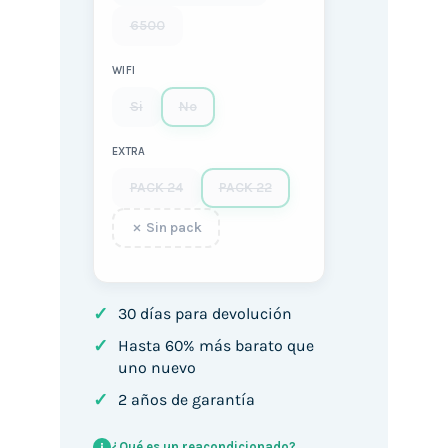
6500
WIFI
Si
No
EXTRA
PACK 24
PACK 22
Sin pack
✓
30 días para devolución
✓
Hasta 60% más barato que
uno nuevo
✓
2 años de garantía
¿Qué es un reacondicionado?
i