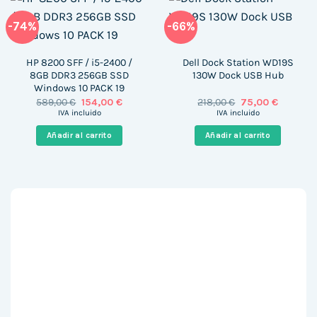
-74%
-66%
HP 8200 SFF / i5-2400 /
Dell Dock Station WD19S
8GB DDR3 256GB SSD
130W Dock USB Hub
Windows 10 PACK 19
El
El
El
El
589,00
€
154,00
€
218,00
€
75,00
€
precio
precio
precio
precio
IVA incluido
IVA incluido
original
actual
original
actual
era:
es:
era:
es:
Añadir al carrito
Añadir al carrito
589,00 €.
154,00 €.
218,00 €.
75,00 €.