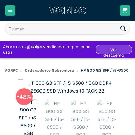
Saltar
al
contenido
Buscar
por:
VORPC
»
Ordenadores Sobremesa
»
HP 800 G3 SFF / i5-6500 /
-42%