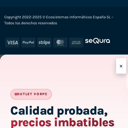
Copyright 2022-2025 © Ecosistemas Informáticos España SL –
Todos los derechos reservados
Visa
PayPal
Stripe
MasterCard
Cash
On
Delivery
×
-
OUTLET VORPC
Calidad probada,
precios imbatibles