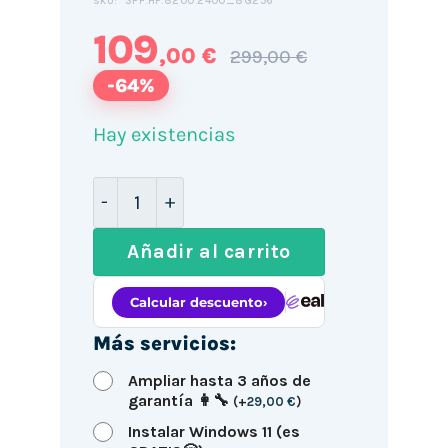
SFF.HP.8200.2400_8G256
SKU:
109
,00 €
299,00 €
-64%
Hay existencias
HP 8200 SFF / i5-2400 / 8GB DDR3 256
Añadir al carrito
Más servicios:
Ampliar hasta 3 años de
garantía 👩‍🔧
(
+
29,00
€
)
Instalar Windows 11 (es