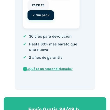
PACK 19
Sin pack
✓
30 días para devolución
✓
Hasta 60% más barato que
uno nuevo
✓
2 años de garantía
¿Qué es un reacondicionado?
i
Envío Gratis 24/48 h