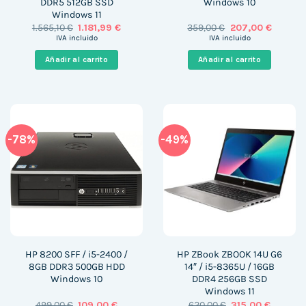
DDR5 512GB SSD
Windows 10
Windows 11
El
El
El
El
1.565,10
€
1.181,99
€
359,00
€
207,00
€
precio
precio
precio
precio
IVA incluido
IVA incluido
original
actual
original
actual
era:
es:
era:
es:
Añadir al carrito
Añadir al carrito
1.565,10 €.
1.181,99 €.
359,00 €.
207,00 €
-78%
-49%
HP 8200 SFF / i5-2400 /
HP ZBook ZBOOK 14U G6
8GB DDR3 500GB HDD
14″ / i5-8365U / 16GB
Windows 10
DDR4 256GB SSD
Windows 11
El
El
El
El
499,00
€
109,00
€
620,00
€
315,00
€