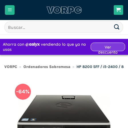
Saltar
al
contenido
Buscar
por:
VORPC
»
Ordenadores Sobremesa
»
HP 8200 SFF / i5-2400 / 8
-64%