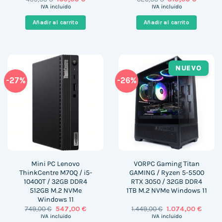
precio
precio
precio
precio
IVA incluido
IVA incluido
original
actual
original
actual
era:
es:
era:
es:
Añadir al carrito
Añadir al carrito
499,00 €.
109,00 €.
620,00 €.
315,00 €
NUEVO
-27%
-26%
Mini PC Lenovo
VORPC Gaming Titan
ThinkCentre M70Q / i5-
GAMING / Ryzen 5-5500
10400T / 32GB DDR4
RTX 3050 / 32GB DDR4
512GB M.2 NVMe
1TB M.2 NVMe Windows 11
Windows 11
El
El
El
El
749,00
€
547,00
€
1.449,00
€
1.074,00
€
precio
precio
precio
precio
IVA incluido
IVA incluido