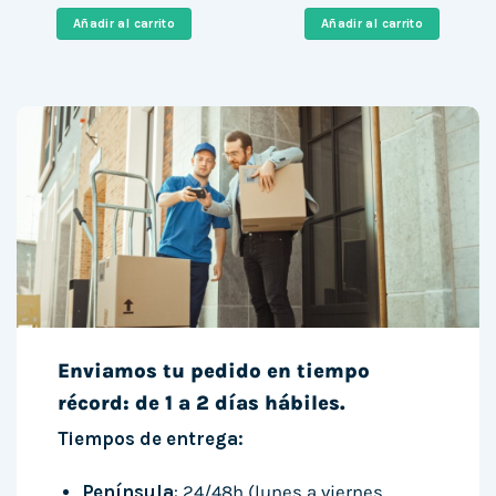
original
actual
original
actual
era:
es:
era:
es:
Añadir al carrito
Añadir al carrito
749,00 €.
547,00 €.
1.449,00 €.
1.074,0
Enviamos tu pedido en tiempo
récord: de 1 a 2 días hábiles.
Tiempos de entrega:
Península
: 24/48h (lunes a viernes,