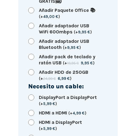
GRATIS🤗)
Añadir Paquete Office 📚
(
+
49,00
€
)
Añadir adaptador USB
WiFi 600mbps
(
+
9,95
€
)
Añadir adaptador USB
Bluetooth
(
+
9,95
€
)
Añadir pack de teclado y
ratón USB
(
+
19,95
€
9,95
€
)
Añadir HDD de 250GB
(
+
24,99
€
6,99
€
)
Necesito un cable:
DisplayPort a DisplayPort
(
+
5,99
€
)
HDMI a HDMI
(
+
4,99
€
)
HDMI a DisplayPort
(
+
5,99
€
)