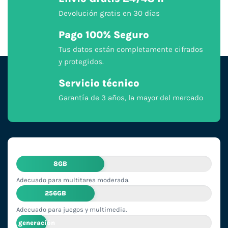
Devolución gratis en 30 días
Pago 100% Seguro
Tus datos están completamente cifrados
y protegidos.
Servicio técnico
Garantía de 3 años, la mayor del mercado
8GB
Adecuado para multitarea moderada.
256GB
Adecuado para juegos y multimedia.
2ª generación